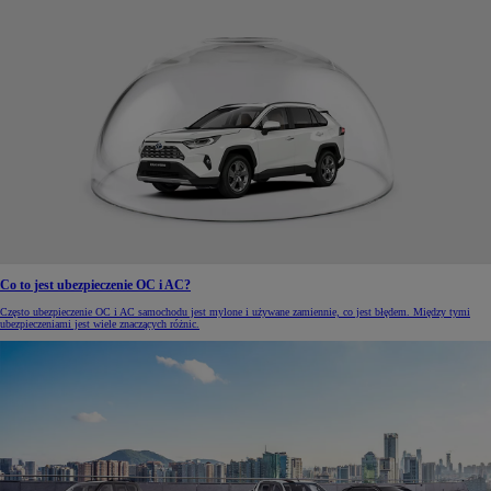
Co to jest ubezpieczenie OC i AC?
Często ubezpieczenie OC i AC samochodu jest mylone i używane zamiennie, co jest błędem. Między tymi
ubezpieczeniami jest wiele znaczących różnic.