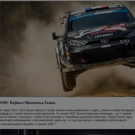
WRC
Rajdowe Mistrzostwa Świata
W latach 2022–2024 Toyota zdobyła 3 tytuły mistrza świata producentów z rzędu, a kierowca Kalle Rovanperä
sięgnął po 2 tytuły mistrza świata kierowców. W sezonie 2025 Toyota kontynuuje dominację – po 5 rundach
ma na koncie 5 zwycięstw, a Elfyn Evans prowadzi w klasyfikacji generalnej kierowców. Zespół Toyoty łączy
innowacje technologiczne z doświadczeniem rajdowym, co czyni go jednym z najbardziej utytułowanych
1
i zaawansowanych zespołów w historii WRC
.