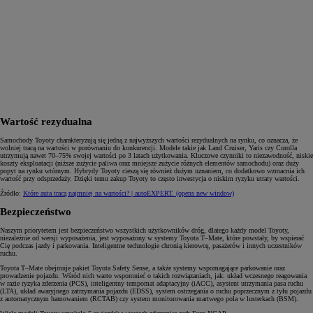
Wartość rezydualna
Samochody Toyoty charakteryzują się jedną z najwyższych wartości rezydualnych na rynku, co oznacza, że
wolniej tracą na wartości w porównaniu do konkurencji. Modele takie jak Land Cruiser, Yaris czy Corolla
utrzymują nawet 70–75% swojej wartości po 3 latach użytkowania. Kluczowe czynniki to niezawodność, niskie
koszty eksploatacji (niższe zużycie paliwa oraz mniejsze zużycie różnych elementów samochodu) oraz duży
popyt na rynku wtórnym. Hybrydy Toyoty cieszą się również dużym uznaniem, co dodatkowo wzmacnia ich
wartość przy odsprzedaży. Dzięki temu zakup Toyoty to często inwestycja o niskim ryzyku utraty wartości.
Źródło:
Które auta tracą najmniej na wartości? | autoEXPERT.
(opens new window)
Bezpieczeństwo
Naszym priorytetem jest bezpieczeństwo wszystkich użytkowników dróg, dlatego każdy model Toyoty,
niezależnie od wersji wyposażenia, jest wyposażony w systemy Toyota T–Mate, które powstały, by wspierać
Cię podczas jazdy i parkowania. Inteligentne technologie chronią kierowcę, pasażerów i innych uczestników
ruchu.
Toyota T–Mate obejmuje pakiet Toyota Safety Sense, a także systemy wspomagające parkowanie oraz
prowadzenie pojazdu. Wśród nich warto wspomnieć o takich rozwiązaniach, jak: układ wczesnego reagowania
w razie ryzyka zderzenia (PCS), inteligentny tempomat adaptacyjny (iACC), asystent utrzymania pasa ruchu
(LTA), układ awaryjnego zatrzymania pojazdu (EDSS), system ostrzegania o ruchu poprzecznym z tyłu pojazdu
z automatycznym hamowaniem (RCTAB) czy system monitorowania martwego pola w lusterkach (BSM).