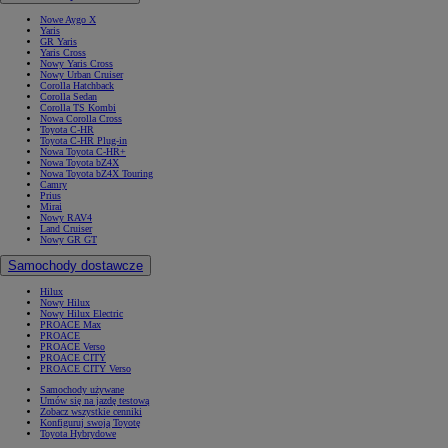
Nowe Aygo X
Yaris
GR Yaris
Yaris Cross
Nowy Yaris Cross
Nowy Urban Cruiser
Corolla Hatchback
Corolla Sedan
Corolla TS Kombi
Nowa Corolla Cross
Toyota C-HR
Toyota C-HR Plug-in
Nowa Toyota C-HR+
Nowa Toyota bZ4X
Nowa Toyota bZ4X Touring
Camry
Prius
Mirai
Nowy RAV4
Land Cruiser
Nowy GR GT
Samochody dostawcze
Hilux
Nowy Hilux
Nowy Hilux Electric
PROACE Max
PROACE
PROACE Verso
PROACE CITY
PROACE CITY Verso
Samochody używane
Umów się na jazdę testową
Zobacz wszystkie cenniki
Konfiguruj swoją Toyotę
Toyota Hybrydowe