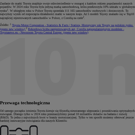
Zaufanie do marki Toyota znajduje swoje odzwierciedlenie w rosnącej z każdym rokiem popularności naszych
pojazdów. W 2024 roku Toyota była jedyną marką samochodową, która przekroczyła 10% udziału w globalnym
1
rynku
. W ubiegłym roku w Polsce Toyota sprzedała 111 165 samochodów osobowych i dostawczych. To
najwyższy wynik od rozpoczęcia działalności marki w naszym kraju. Aż 5 modeli Toyoty znalazło się w Top10
2
najczęściej rejestrowanych samochodów w Polsce, z Corollą na czele
.
1
Źródło:
Toyota Motor Corporation - Statistics & Facts | Statista, Historyczny rok Toyoty na polskim rynku.
2
(opens new window)
Rekordowa liczba zarejestrowanych aut, Corolla najpopularniejszym modelem
-
Toyotanews.eu
- Newsroom Toyota Central Europe.
(opens new window)
Przewaga technologiczna
Od samego początku istnienia Toyota kieruje się filozofią nieustannego ulepszania i poszukiwania optymalnych
rozwiązań. Dlatego tylko w 2024 roku przeznaczyliśmy ponad 10 miliardów dolarów na badania i rozwój
(R&D). To jedna z najwyższych kwot w branży motoryzacyjnej. Tylko w ten sposób możemy oferować jeszcze
bardziej innowacyjne rozwiązania dla naszych Klientów.