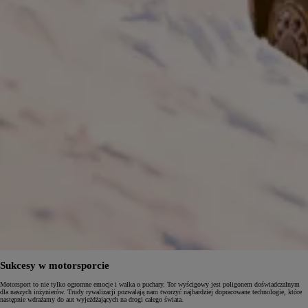
Sukcesy w motorsporcie
Motorsport to nie tylko ogromne emocje i walka o puchary. Tor wyścigowy jest poligonem doświadczalnym
dla naszych inżynierów. Trudy rywalizacji pozwalają nam tworzyć najbardziej dopracowane technologie, które
następnie wdrażamy do aut wyjeżdżających na drogi całego świata.