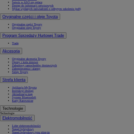
Serwis w ASO się opłaca
Dostęp do informacji serwisowych
Wykaz wydanych zaświadczeń o odbytym szkoleniu (pdf)
Oryginalne części i oleje Toyota
Oryginalne części Toyoty
Oryginalne oleje Toyoty
Program Sprzedaży Hurtowej Trade
Trade
Akcesoria
Oryginalne akcesoria Toyoty
Opony i koła zimowe
Zabudowy samochodów dostawczych
Zabezpieczenia i alarmy
Sklep Toyoty
Strefa klienta
Aplikacja MyToyota
Instrukcje obsługi
Aktualizacja map
System Bluetooth®
Karty Ratownicze
Technologie
Technologie
Elektromobilność
Lider elektromobilności
Napęd hybrydowy
Napęd hybrydowy typu plug-in