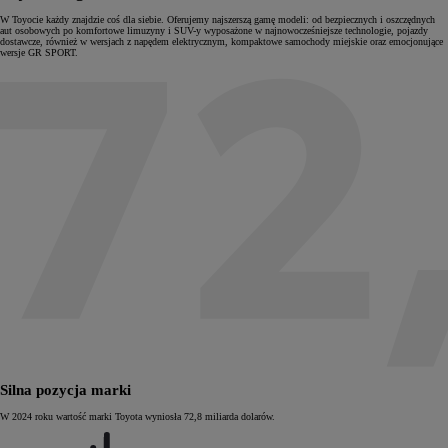
W Toyocie każdy znajdzie coś dla siebie. Oferujemy najszerszą gamę modeli: od bezpiecznych i oszczędnych
aut osobowych po komfortowe limuzyny i SUV-y wyposażone w najnowocześniejsze technologie, pojazdy
dostawcze, również w wersjach z napędem elektrycznym, kompaktowe samochody miejskie oraz emocjonujące
wersje GR SPORT.
Silna pozycja marki
W 2024 roku wartość marki Toyota wyniosła 72,8 miliarda dolarów.