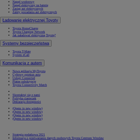
Napęd wodorowy
Napęd elektryczny na baterię
Zasięg aut elektrycznych
Zalety posiadania aut elektrycznych
Ładowanie elektrycznej Toyoty
Toyota HomeCharge
Toyota Charging Network
Jak naładować elektryczną Toyotę?
Systemy bezpieczeństwa
Toyota T-Mate
System eCall
Komunikacja z autem
Nowa aplikacja MyToyota
Cyfrowy opiekun auta
Usługi Connected
Płatne subskrypcje
Toyota Connectivity Match
Skontaktuj się z nami
Polityka ciasteczek
Deklaracja dostępności
(Opens in new window)
(Opens in new window)
(Opens in new window)
(Opens in new window)
Strategia podatkowa 2021
Informacja o przetwarzaniu danych osobowych Toyota Centrum Wrocław