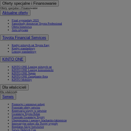
Oferty specjalne i Finansowanie
Oferty specjalne i Finansowanie
Aktualne oferty
Finał wyprzedaży 2025
Samochody dostawcze Toyota Professional
Oferta biznesowa
Auta używane
Toyota Financial Services
Kredyt niższych rat Toyota Easy
Kredyt standardowy
Leasing standardowy
KINTO ONE
KINTO ONE Leasing niższych rat
KINTO ONE Leasing konsumencki
KINTO ONE Najem
KINTO ONE Zarządzanie flotą
KINTO Mobility
Dla właścicieli
Dla właścicieli
Serwis
Promocje i sezonowe usługi
Pozostałe oferty serwisu
Rezerwacja wizyty w serwisie
Gwarancja Toyota Relax
Pozostałe Gwarancje Toyoty
Ubezpieczenia i naprawy blacharsko-lakiernicze
Innowacyjne usługi dla Twojej wygody
Bezpłatne Akcje Serwisowe
Serwis Dobrych Cen