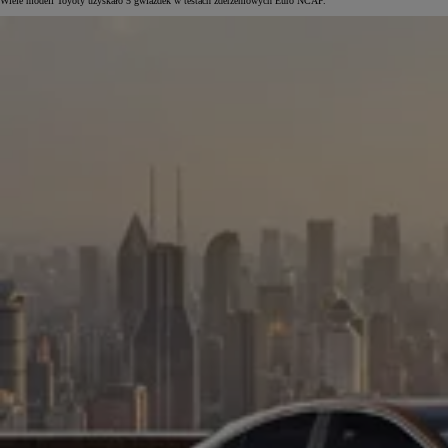
Wiele modeli Toyoty uzyskało 5 gwiazdek w testach zderzeniowych Euro NCAP.