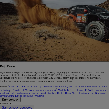
Rajd Dakar
Toyota odniosła spektakularne sukcesy w Rajdzie Dakar, wygrywając te zawody w 2019, 2022 i 2023 roku
modelem GR DKR Hilux w barwach zespołu TOYOTA GAZOO Racing. W edycji 2024 aż 6 Hiluxów
ukończyło rajd w czołowej dziesiątce, a debiutant Guy Botterill zdobył pierwsze miejsce w klasyfikacji
3
Rookie, potwierdzając niezawodność i konkurencyjność terenowych Toyot
.
1
Źródło:
CAR DETAILS | 2025 | WRC | TOYOTA GAZOO Racing; WRC 2025 result after Round 5: Rally
2
de Portugal - Toyota UK Magazine.
(opens new window)
Meet the Legends: Toyota | FIAWEC.
(opens new
3
window)
Sukces debiutantów i solidny wynik Toyoty w Rajdzie Dakar 2024 - Toyotanews.eu - Newsroom
Toyota Central Europe.
(opens new window)
Samochody
Samochody
Samochody osobowe