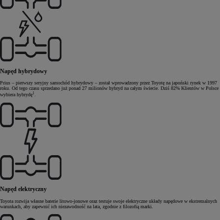
Napęd hybrydowy
Prius – pierwszy seryjny samochód hybrydowy – został wprowadzony przez Toyotę na japoński rynek w 1997
roku. Od tego czasu sprzedano już ponad 27 milionów hybryd na całym świecie. Dziś 82% Klientów w Polsce
1
wybiera hybrydę
.
Napęd elektryczny
Toyota rozwija własne baterie litowo-jonowe oraz testuje swoje elektryczne układy napędowe w ekstremalnych
warunkach, aby zapewnić ich niezawodność na lata, zgodnie z filozofią marki.