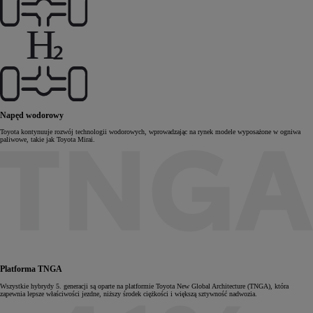
Napęd wodorowy
Toyota kontynuuje rozwój technologii wodorowych, wprowadzając na rynek modele wyposażone w ogniwa
paliwowe, takie jak Toyota Mirai.
Platforma TNGA
Wszystkie hybrydy 5. generacji są oparte na platformie Toyota New Global Architecture (TNGA), która
zapewnia lepsze właściwości jezdne, niższy środek ciężkości i większą sztywność nadwozia.