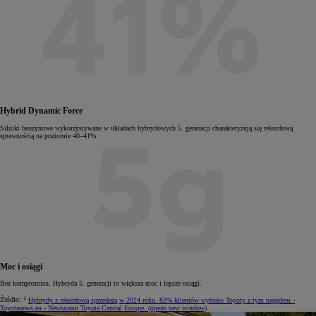
Hybrid Dynamic Force
Silniki benzynowe wykorzystywane w układach hybrydowych 5. generacji charakteryzują się rekordową
sprawnością na poziomie 40–41%.
Moc i osiągi
Bez kompromisu. Hybryda 5. generacji to większa moc i lepsze osiągi.
1
Źródło:
Hybrydy z rekordową sprzedażą w 2024 roku. 82% klientów wybrało Toyoty z tym napędem -
Toyotanews.eu - Newsroom Toyota Central Europe.
(opens new window)