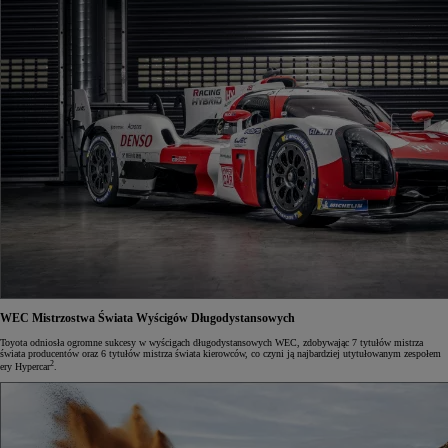
WEC
Mistrzostwa Świata Wyścigów Długodystansowych
Toyota odniosła ogromne sukcesy w wyścigach długodystansowych WEC, zdobywając 7 tytułów mistrza
świata producentów oraz 6 tytułów mistrza świata kierowców, co czyni ją najbardziej utytułowanym zespołem
2
ery Hypercar
.