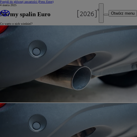
Przejdź do głównej zawartości
(Press Enter)
4 marca 2025
Normy spalin Euro
Otwórz menu
Co warto o nich wiedzieć?