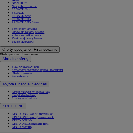
Nowy Hilux
Nowy Hilux Electric
PROACE Max
PROACE
PROACE Verso
PROACE CITY
PROACE CITY Verso
Samochody używane
Umów się na jazdę testową
Zobacz wszystkie cenniki
Konfiguruj swoją Toyotę
Toyota Hybrydowe
Oferty specjalne i Finansowanie
Oferty specjalne i Finansowanie
Aktualne oferty
Finał wyprzedaży 2025
Samochody dostawcze Toyota Professional
Oferta biznesowa
Auta używane
Toyota Financial Services
Kredyt niższych rat Toyota Easy
Kredyt standardowy
Leasing standardowy
KINTO ONE
KINTO ONE Leasing niższych rat
KINTO ONE Leasing konsumencki
KINTO ONE Najem
KINTO ONE Zarządzanie flotą
KINTO Mobility