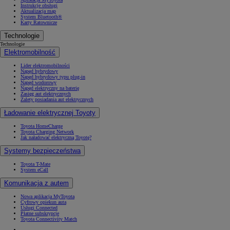
Instrukcje obsługi
Aktualizacja map
System Bluetooth®
Karty Ratownicze
Technologie
Technologie
Elektromobilność
Lider elektromobilności
Napęd hybrydowy
Napęd hybrydowy typu plug-in
Napęd wodorowy
Napęd elektryczny na baterię
Zasięg aut elektrycznych
Zalety posiadania aut elektrycznych
Ładowanie elektrycznej Toyoty
Toyota HomeCharge
Toyota Charging Network
Jak naładować elektryczną Toyotę?
Systemy bezpieczeństwa
Toyota T-Mate
System eCall
Komunikacja z autem
Nowa aplikacja MyToyota
Cyfrowy opiekun auta
Usługi Connected
Płatne subskrypcje
Toyota Connectivity Match