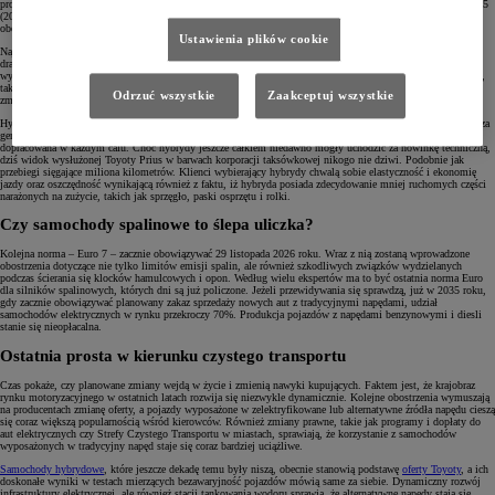
producentach stosowanie bardziej zaawansowanych technologii, takich jak katalizatory. Euro 4 (2005) i Euro 5
(2009) po raz kolejny obniżyły dopuszczalne poziomy emisji, szczególnie dla silników Diesla. Efektem tych
obostrzeń było m.in. powszechne wprowadzenie filtrów cząstek stałych (DPF) w dieslach.
Ustawienia plików cookie
Najnowsza norma – Euro 6 – obowiązuje od 2014 roku, choć wiele razy ją aktualizowano. W efekcie
drastycznego ograniczenia emisji tlenków azotu i cząstek stałych, zwłaszcza w pojazdach z silnikami
wysokoprężnymi, producenci zostali zmuszeni do zastosowania jeszcze bardziej zaawansowanych technologii,
takich jak systemy oczyszczania spalin wykorzystujące AdBlue czyli wodny roztwór mocznika, który
Odrzuć wszystkie
Zaakceptuj wszystkie
zmieszany ze spalinami oczyszcza je.
Hybrydy tradycyjne istnieją na rynku bardzo długo, a konkretnie od 1997 roku, kiedy premierę miała pierwsza
generacja Toyoty Prius. Kolejne, coraz lepsze wersje napędu hybrydowego sprawiły, że technologia ta została
dopracowana w każdym calu. Choć hybrydy jeszcze całkiem niedawno mogły uchodzić za nowinkę techniczną,
dziś widok wysłużonej Toyoty Prius w barwach korporacji taksówkowej nikogo nie dziwi. Podobnie jak
przebiegi sięgające miliona kilometrów. Klienci wybierający hybrydy chwalą sobie elastyczność i ekonomię
jazdy oraz oszczędność wynikającą również z faktu, iż hybryda posiada zdecydowanie mniej ruchomych części
narażonych na zużycie, takich jak sprzęgło, paski osprzętu i rolki.
Czy samochody spalinowe to ślepa uliczka?
Kolejna norma – Euro 7 – zacznie obowiązywać 29 listopada 2026 roku. Wraz z nią zostaną wprowadzone
obostrzenia dotyczące nie tylko limitów emisji spalin, ale również szkodliwych związków wydzielanych
podczas ścierania się klocków hamulcowych i opon. Według wielu ekspertów ma to być ostatnia norma Euro
dla silników spalinowych, których dni są już policzone. Jeżeli przewidywania się sprawdzą, już w 2035 roku,
gdy zacznie obowiązywać planowany zakaz sprzedaży nowych aut z tradycyjnymi napędami, udział
samochodów elektrycznych w rynku przekroczy 70%. Produkcja pojazdów z napędami benzynowymi i diesli
stanie się nieopłacalna.
Ostatnia prosta w kierunku czystego transportu
Czas pokaże, czy planowane zmiany wejdą w życie i zmienią nawyki kupujących. Faktem jest, że krajobraz
rynku motoryzacyjnego w ostatnich latach rozwija się niezwykle dynamicznie. Kolejne obostrzenia wymuszają
na producentach zmianę oferty, a pojazdy wyposażone w zelektryfikowane lub alternatywne źródła napędu cieszą
się coraz większą popularnością wśród kierowców. Również zmiany prawne, takie jak programy i dopłaty do
aut elektrycznych czy Strefy Czystego Transportu w miastach, sprawiają, że korzystanie z samochodów
wyposażonych w tradycyjny napęd staje się coraz bardziej uciążliwe.
Samochody hybrydowe
, które jeszcze dekadę temu były niszą, obecnie stanowią podstawę
oferty Toyoty
, a ich
doskonałe wyniki w testach mierzących bezawaryjność pojazdów mówią same za siebie. Dynamiczny rozwój
infrastruktury elektrycznej, ale również stacji tankowania wodoru sprawia, że alternatywne napędy stają się