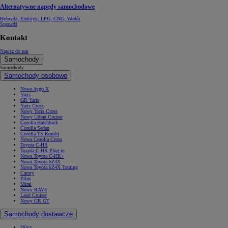
Alternatywne napędy samochodowe
Hybryda, Elektryk, LPG, CNG, Wodór
Sprawdź
Kontakt
Napisz do nas
Samochody
Samochody
Samochody osobowe
Nowe Aygo X
Yaris
GR Yaris
Yaris Cross
Nowy Yaris Cross
Nowy Urban Cruiser
Corolla Hatchback
Corolla Sedan
Corolla TS Kombi
Nowa Corolla Cross
Toyota C-HR
Toyota C-HR Plug-in
Nowa Toyota C-HR+
Nowa Toyota bZ4X
Nowa Toyota bZ4X Touring
Camry
Prius
Mirai
Nowy RAV4
Land Cruiser
Nowy GR GT
Samochody dostawcze
Hilux