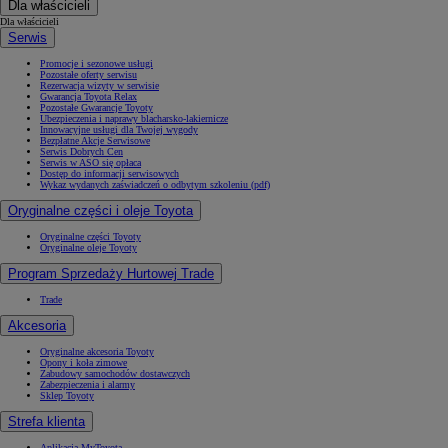
Dla właścicieli
Dla właścicieli
Serwis
Promocje i sezonowe usługi
Pozostałe oferty serwisu
Rezerwacja wizyty w serwisie
Gwarancja Toyota Relax
Pozostałe Gwarancje Toyoty
Ubezpieczenia i naprawy blacharsko-lakiernicze
Innowacyjne usługi dla Twojej wygody
Bezpłatne Akcje Serwisowe
Serwis Dobrych Cen
Serwis w ASO się opłaca
Dostęp do informacji serwisowych
Wykaz wydanych zaświadczeń o odbytym szkoleniu (pdf)
Oryginalne części i oleje Toyota
Oryginalne części Toyoty
Oryginalne oleje Toyoty
Program Sprzedaży Hurtowej Trade
Trade
Akcesoria
Oryginalne akcesoria Toyoty
Opony i koła zimowe
Zabudowy samochodów dostawczych
Zabezpieczenia i alarmy
Sklep Toyoty
Strefa klienta
Aplikacja MyToyota