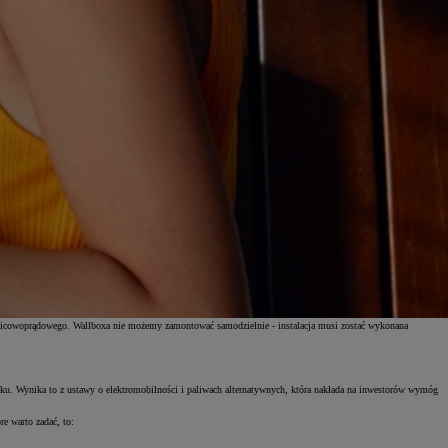
óżnicowoprądowego. Wallboxa nie możemy zamontować samodzielnie - instalacja musi zostać wykonana
nku. Wynika to z ustawy o elektromobilności i paliwach alternatywnych, która nakłada na inwestorów wymóg
re warto zadać, to: