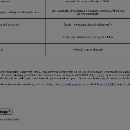
ewelopera
wniosek do zarządu, decyzja w 30 dni
opis instalacji, oświadczenie o kosztach, ekspertyza PPOŻ (nie
mogami ustawy o elektromobilności
zawsze wymagana)
na pod ładowarki
średni – wymagane złożenie dokumentów
niskie przy urządzeniach o mocy do 11 kW
iami
elektryk z uprawnieniami
ego oraz ewentualnej ekspertyzy PPOŻ. Zapłacimy za to zazwyczaj od 500 do 3000 złotych, w zależności od w
przęt. Montaż wykonany przez elektryka z uprawnieniami to kolejne 2000–6000 złotych, przy czym większe odl
 złotych, wszystko jest uzależnione od operatora i zakresu prac. Na końcowy koszt wpływa także sposób rozli
o ekonomicznie nieuzasadniony, warto rozważyć zakup
hybrydy plug-in
, na przykład
Toyoty RAV4 Plug-in
Hybrid
lnego?
w spółdzielniach.