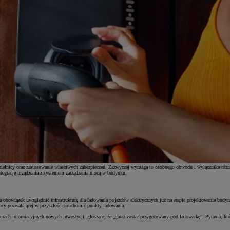
zdzielnicy oraz zastosowanie właściwych zabezpieczeń. Zazwyczaj wymaga to osobnego obwodu i wyłącznika r
tegrację urządzenia z systemem zarządzania mocą w budynku.
obowiązek uwzględnić infrastrukturę dla ładowania pojazdów elektrycznych już na etapie projektowania budy
mocy pozwalającej w przyszłości uruchomić punkty ładowania.
urach informacyjnych nowych inwestycji, głoszące, że „garaż został przygotowany pod ładowarkę”. Pytania, któ