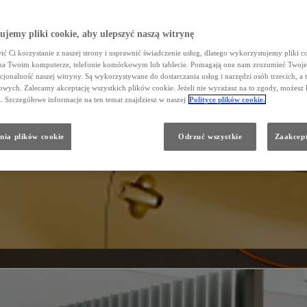
jemy pliki cookie, aby ulepszyć naszą witrynę
ć Ci korzystanie z naszej strony i usprawnić świadczenie usług, dlatego wykorzystujemy pliki co
na Twoim komputerze, telefonie komórkowym lub tablecie. Pomagają one nam zrozumieć Twoje 
cjonalność naszej witryny. Są wykorzystywane do dostarczania usług i narzędzi osób trzecich, a 
wych. Zalecamy akceptację wszystkich plików cookie. Jeżeli nie wyrażasz na to zgody, możesz 
a. Szczegółowe informacje na ten temat znajdziesz w naszej
Polityce plików cookie.
nia plików cookie
Odrzuć wszystkie
Zaakcept