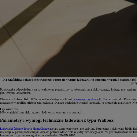
Dla właściciela pojazdu elektrycznego dostęp do własnej ładowarki to ogromna wygoda i oszczędność
prz
Na początku odpowiedzmy na najważniejsze pytanie: czy użytkowanie auta elektrycznego, którego nie jesteśmy w 
publicznych ładowarkach.
Od
81 900 zł
Obecnie w Polsce blisko 80% pojazdów elektrycznych jest
ładowanych w domach
. Nie bez powodu. Poza dużym
urządzenie w pobliżu miejsca zamieszkania. Dlatego posiadanie własnej ładowarki to niezwykłe ułatwienie. N
Yaris Cross
HYBRID
Czy wiesz, że?
80% właścicieli aut elektrycznych ładuje swoje pojazdy w domach.
Parametry i wymogi techniczne ładowarek typu Wallbox
Ładowarki ścienne Toyota HomeCharge
zostały zaprojektowane jako stabilne, bezpieczne i efektywne źródła 
instalacji w garażu podziemnym oraz do potrzeb właściciela zelektryfikowanego auta. W przeciwieństwie do ł
komunikacji z pojazdem zgodnej ze standardem PN-EN 61851.