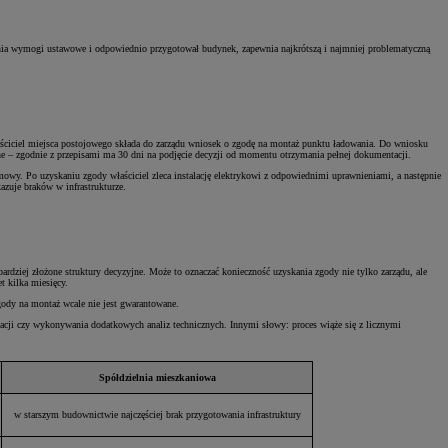
 spełnia wymogi ustawowe i odpowiednio przygotował budynek, zapewnia najkrótszą i najmniej problematyczną
aściciel miejsca postojowego składa do zarządu wniosek o zgodę na montaż punktu ładowania. Do wniosku
czne – zgodnie z przepisami ma 30 dni na podjęcie decyzji od momentu otrzymania pełnej dokumentacji.
owy. Po uzyskaniu zgody właściciel zleca instalację elektrykowi z odpowiednimi uprawnieniami, a następnie
azuje braków w infrastrukturze.
dziej złożone struktury decyzyjne. Może to oznaczać konieczność uzyskania zgody nie tylko zarządu, ale
t kilka miesięcy.
 zgody na montaż wcale nie jest gwarantowane.
acji czy wykonywania dodatkowych analiz technicznych. Innymi słowy: proces wiąże się z licznymi
Spółdzielnia mieszkaniowa
w starszym budownictwie najczęściej brak przygotowania infrastruktury