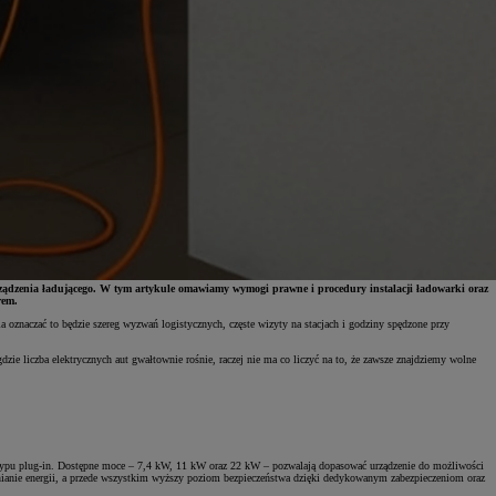
urządzenia ładującego. W tym artykule omawiamy wymogi prawne i procedury instalacji ładowarki oraz
rem.
a oznaczać to będzie szereg wyzwań logistycznych, częste wizyty na stacjach i godziny spędzone przy
zie liczba elektrycznych aut gwałtownie rośnie, raczej nie ma co liczyć na to, że zawsze znajdziemy wolne
ch typu plug-in. Dostępne moce – 7,4 kW, 11 kW oraz 22 kW – pozwalają dopasować urządzenie do możliwości
ełnianie energii, a przede wszystkim wyższy poziom bezpieczeństwa dzięki dedykowanym zabezpieczeniom oraz