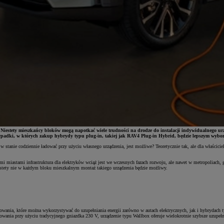
. Niestety mieszkańcy bloków mogą napotkać wiele trudności na drodze do instalacji indywidualnego 
ypadki, w których zakup hybrydy typu plug-in, takiej jak RAV4 Plug-in Hybrid, będzie lepszym wybo
stanie codziennie ładować przy użyciu własnego urządzenia, jest możliwe? Teoretycznie tak, ale dla właściciel
i miastami infrastruktura dla elektryków wciąż jest we wczesnych fazach rozwoju, ale nawet w metropoliach, gd
iestety nie w każdym bloku mieszkalnym montaż takiego urządzenia będzie możliwy.
ładowania, które można wykorzystywać do uzupełniania energii zarówno w autach elektrycznych, jak i hybryda
adowania przy użyciu tradycyjnego gniazdka 230 V, urządzenie typu Wallbox oferuje wielokrotnie szybsze uzup