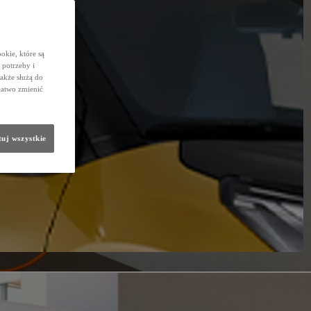
okie, które są
potrzeby i
także służą do
łatwo zmienić
uj wszystkie