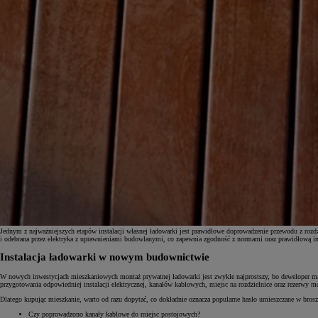
Jednym z najważniejszych etapów instalacji własnej ładowarki jest prawidłowe doprowadzenie przewodu z ro
i odebrana przez elektryka z uprawnieniami budowlanymi, co zapewnia zgodność z normami oraz prawidłową in
Instalacja ładowarki w nowym budownictwie
W nowych inwestycjach mieszkaniowych montaż prywatnej ładowarki jest zwykle najprostszy, bo deweloper ma 
przygotowania odpowiedniej instalacji elektrycznej, kanałów kablowych, miejsc na rozdzielnice oraz rezerwy 
Dlatego kupując mieszkanie, warto od razu dopytać, co dokładnie oznacza popularne hasło umieszczane w brosz
Czy poprowadzono kanały kablowe do miejsc postojowych?