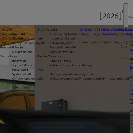
Kontakt
Strefa klienta
Świętujemy 35 lat Toyoty w Polsce
Toyota Central Europ
Zarządza
sing niższych rat
Kontakt
Aplikacja MyToyota
Odkryj 35 wyjątkowych ofert
Skontaktuj się z nam
Komfort 
Ak
asing konsumencki
Skontaktuj się z nami
Instrukcje obsługi
pr
Umów się na jazdę testową
Zapytaj 
ajem
Salony i serwisy Toyoty
Aktualizacja map
Ce
floty
ządzanie flotą
Praca w Toyocie
System Bluetooth®
ws
y
Dołącz do nas
Karty Ratownicze
mo
Technologie
Toyota Collection
Kalkulat
S
Innowacje
Kolekcje Toyoty
do
Toyota T-Mate
Kolekcje Toyoty Gazoo Racing
To
Motorsport
FAQ
Pr
System eCall
Najczęściej zadawane pytania
Of
Cyfrowy opiekun auta
Wykaz wydanych zaświadczeń o odbytym szkoleniu (pdf)
KI
Ładowanie
fi
Connected
S
u
in
w
U
si
ja
te