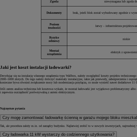
Zgoda
niewymagana lub zgoda d
Dokumenty
brak, jeżeli blok został wybudowany zgodnie z wy
Poziom
Od
105 300 zł
łatwy – infrastruktura projektowa
trudności
Corolla Hatchback
HYBRID
Ryzyko
niskie
odmowy
Montaż
elektryk z uprawnien
urządzenia
Jaki jest koszt instalacji ładowarki?
Decydując się na instalację własnego urządzenia typu Wallbox, należy uwzględnić koszty projektu techniczn
2000–5000 złotych. Do tego należy doliczyć materiały instalacyjne, takie jak przewody, zabezpieczenia i os
konieczne bywa również zwiększenie mocy lub modernizacja przyłącza, co może wynieść nawet dodatkowe 11 000
Jeśli zatem analiza techniczna lub kosztowa wykaże, że montaż ładowarki jest wyjątkowo problematyczny alb
i zapewnia oszczędność porównywalną z autem elektrycznym.
Najczęstsze pytania
Czy mogę zamontować ładowarkę ścienną w garażu mojego bloku mieszka
Tak, ale procedura zależy m.in. od zarządcy budynku. Najłatwiej zrobić to w nowych inwestycjach, najtrudniej 
Czy ładowarka 11 kW wystarczy do codziennego użytkowania?