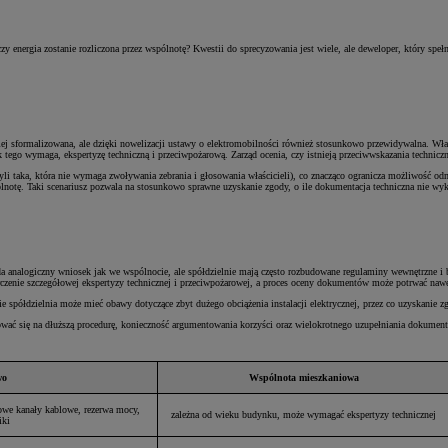
, czy energia zostanie rozliczona przez wspólnotę? Kwestii do sprecyzowania jest wiele, ale deweloper, który
iej sformalizowana, ale dzięki nowelizacji ustawy o elektromobilności również stosunkowo przewidywalna. Wł
ek tego wymaga, ekspertyzę techniczną i przeciwpożarową. Zarząd ocenia, czy istnieją przeciwwskazania techni
i taka, która nie wymaga zwoływania zebrania i głosowania właścicieli), co znacząco ogranicza możliwość odm
ólnotę. Taki scenariusz pozwala na stosunkowo sprawne uzyskanie zgody, o ile dokumentacja techniczna nie wyk
analogiczny wniosek jak we wspólnocie, ale spółdzielnie mają często rozbudowane regulaminy wewnętrzne i bar
rczenie szczegółowej ekspertyzy technicznej i przeciwpożarowej, a proces oceny dokumentów może potrwać nawe
ie spółdzielnia może mieć obawy dotyczące zbyt dużego obciążenia instalacji elektrycznej, przez co uzyskanie
wać się na dłuższą procedurę, konieczność argumentowania korzyści oraz wielokrotnego uzupełniania dokument
wo
Wspólnota mieszkaniowa
owe kanały kablowe, rezerwa mocy,
zależna od wieku budynku, może wymagać ekspertyzy technicznej
iki