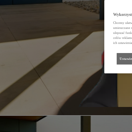
Wykorzystu
Chcemy ułatwi
umieszczane 
ulepszać funk
celów reklamo
ich ustawieni
Ustawie