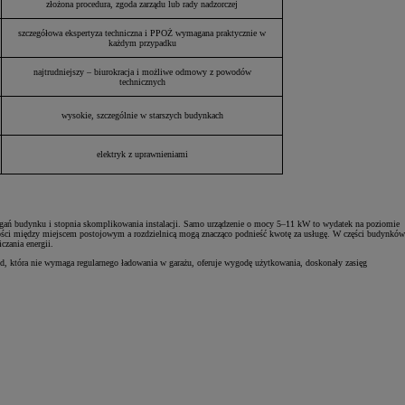
złożona procedura, zgoda zarządu lub rady nadzorczej
szczegółowa ekspertyza techniczna i PPOŻ wymagana praktycznie w
każdym przypadku
najtrudniejszy – biurokracja i możliwe odmowy z powodów
technicznych
wysokie, szczególnie w starszych budynkach
elektryk z uprawnieniami
ymagań budynku i stopnia skomplikowania instalacji. Samo urządzenie o mocy 5–11 kW to wydatek na poziomie
egłości między miejscem postojowym a rozdzielnicą mogą znacząco podnieść kwotę za usługę. W części budynków
czania energii.
, która nie wymaga regularnego ładowania w garażu, oferuje wygodę użytkowania, doskonały zasięg