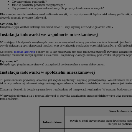
Czy zapewniono podliczniki?
Jakie są parametry przyłącza energetycznego?
Czy przewidziano indywidualne obwody dla przyszłych ładowarek ściennych?
Kluczowe jest również ustalenie zasad rozliczania energii, tzn. czy użytkownik będzie miał własny podlicznik
drogę do montażu prywatnej ładowarki.
Czy wiesz, że?
Urządzenie typu Wallbox naładuje samochód nawet 10 razy szybciej niż zwykłe gniazdko 230 V.
Instalacja ładowarki we wspólnocie mieszkaniowej
W istniejących budynkach zarządzanych przez wspólnotę mieszkaniową procedura montażu ładowarki jest bardz
zwykle dołącza się opis planowanej instalacji oraz oświadczenie o pokryciu wszystkich kosztów, a jeśli budyn
Co istotne,
montaż ładowarki
o mocy do 11 kW traktowany jest jako tak zwana czynność zwykłego zarządu (czyl
dokonuje rozliczenia energii zgodnie z ustaleniami: za pomocą własnego licznika, podlicznika lub poprzez wsp
Czy wiesz, że?
Hybryda typu plug-in może oferować oszczędności porównywalne z autem elektrycznym.
Instalacja ładowarki w spółdzielni mieszkaniowej
Tu proces montażu prywatnej ładowarki jest zwykle najdłuższy i najmniej przewidywalny. Wnioskodawca składa 
także rady nadzorczej lub nawet całego walnego zgromadzenia. W wielu spółdzielniach obowiązkowe jest dosta
Zdarza się również, że decyzje są uznaniowe i uzależnione od interpretacji regulaminu. W starszym budownictw
W przypadku ubiegania się o montaż ładowarki w budynku zarządzanym przez spółdzielnię warto więc przygoto
formalnościami.
Nowe budownict
zwykle w pełni przygotowana przez dewelopera, got
Infrastruktura
miejsce na podliczn