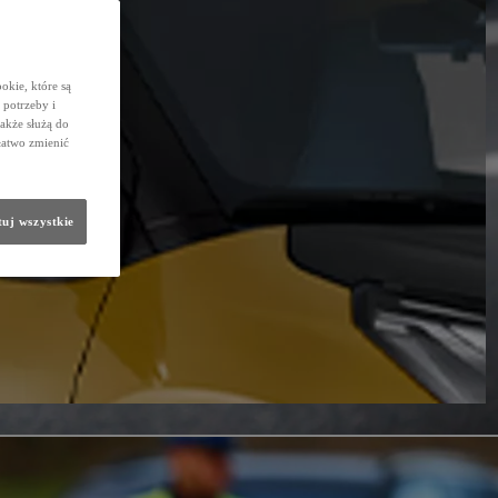
okie, które są
potrzeby i
także służą do
łatwo zmienić
uj wszystkie