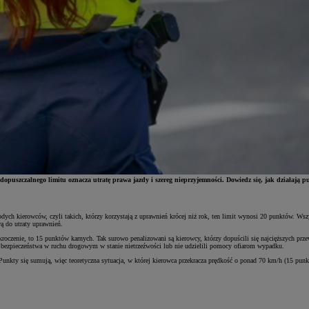
puszczalnego limitu oznacza utratę prawa jazdy i szereg nieprzyjemności. Dowiedz się, jak działają pu
dych kierowców, czyli takich, którzy korzystają z uprawnień krócej niż rok, ten limit wynosi 20 punktów. Wsz
wą do utraty uprawnień.
roczenie, to 15 punktów karnych. Tak surowo penalizowani są kierowcy, którzy dopuścili się najcięższych prze
ie bezpieczeństwa w ruchu drogowym w stanie nietrzeźwości lub nie udzielili pomocy ofiarom wypadku.
 Punkty się sumują, więc teoretyczna sytuacja, w której kierowca przekracza prędkość o ponad 70 km/h (15 pu