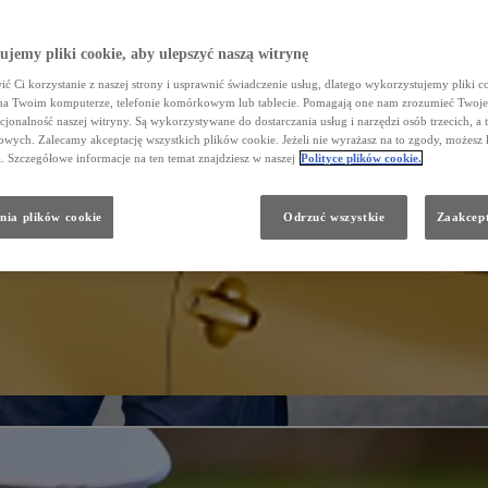
jemy pliki cookie, aby ulepszyć naszą witrynę
ć Ci korzystanie z naszej strony i usprawnić świadczenie usług, dlatego wykorzystujemy pliki co
na Twoim komputerze, telefonie komórkowym lub tablecie. Pomagają one nam zrozumieć Twoje 
cjonalność naszej witryny. Są wykorzystywane do dostarczania usług i narzędzi osób trzecich, a 
wych. Zalecamy akceptację wszystkich plików cookie. Jeżeli nie wyrażasz na to zgody, możesz 
a. Szczegółowe informacje na ten temat znajdziesz w naszej
Polityce plików cookie.
nia plików cookie
Odrzuć wszystkie
Zaakcept