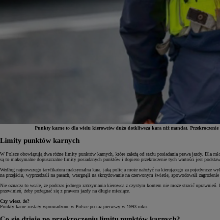
Punkty karne to dla wielu kierowców dużo dotkliwsza kara niż mandat. Przekroczenie do
Limity punktów karnych
Od
81 900 zł
W Polsce obowiązują dwa różne limity punktów karnych, które zależą od stażu posiadania prawa jazdy. Dla mło
są to maksymalne dopuszczalne limity posiadanych punktów i dopiero przekroczenie tych wartości jest podsta
Yaris Cross
Według najnowszego taryfikatora maksymalna kara, jaką policja może nałożyć na kierującego za pojedyncze wyk
HYBRID
na przejściu, wyprzedzali na pasach, wtargnęli na skrzyżowanie na czerwonym świetle, spowodowali zagrożen
Nie oznacza to wcale, że podczas jednego zatrzymania kierowca z czystym kontem nie może stracić uprawnień.
przewinień, żeby pożegnać się z prawem jazdy na długie miesiące.
Czy wiesz, że?
Punkty karne zostały wprowadzone w Polsce po raz pierwszy w 1993 roku.
Co się dzieje po przekroczeniu limitu punktów karnych?