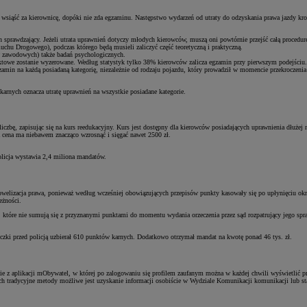
e wsiąść za kierownicę, dopóki nie zda egzaminu. Następstwo wydarzeń od utraty do odzyskania prawa jazdy kr
in sprawdzający. Jeżeli utrata uprawnień dotyczy młodych kierowców, muszą oni powtórnie przejść całą procedur
u Drogowego), podczas którego będą musieli zaliczyć część teoretyczną i praktyczną.
w zawodowych) także badań psychologicznych.
nktowe zostanie wyzerowane. Według statystyk tylko 38% kierowców zalicza egzamin przy pierwszym podejściu.
egzamin na każdą posiadaną kategorię, niezależnie od rodzaju pojazdu, który prowadził w momencie przekroczeni
arnych oznacza utratę uprawnień na wszystkie posiadane kategorie.
iczbę, zapisując się na kurs reedukacyjny. Kurs jest dostępny dla kierowców posiadających uprawnienia dłużej
ta cena ma niebawem znacząco wzrosnąć i sięgać nawet 2500 zł.
olicja wystawia 2,4 miliona mandatów.
welizacja prawa, ponieważ według wcześniej obowiązujących przepisów punkty kasowały się po upłynięciu okre
eżności.
 które nie sumują się z przyznanymi punktami do momentu wydania orzeczenia przez sąd rozpatrujący jego sp
czki przed policją uzbierał 610 punktów karnych. Dodatkowo otrzymał mandat na kwotę ponad 46 tys. zł.
ie z aplikacji mObywatel, w której po zalogowaniu się profilem zaufanym można w każdej chwili wyświetlić p
ych tradycyjne metody możliwe jest uzyskanie informacji osobiście w Wydziale Komunikacji komunikacji lub s