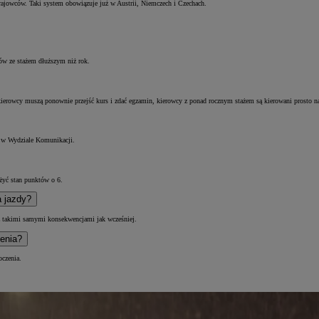
krajowców. Taki system obowiązuje już w Austrii, Niemczech i Czechach.
ów ze stażem dłuższym niż rok.
 kierowcy muszą ponownie przejść kurs i zdać egzamin, kierowcy z ponad rocznym stażem są kierowani prosto 
b w Wydziale Komunikacji.
iżyć stan punktów o 6.
a jazdy?
 z takimi samymi konsekwencjami jak wcześniej.
zenia?
oczenia.