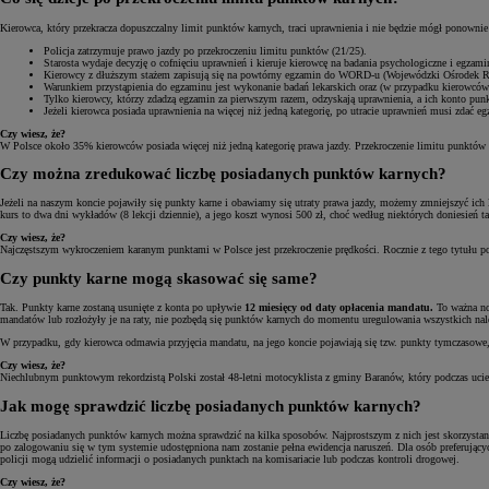
Kierowca, który przekracza dopuszczalny limit punktów karnych, traci uprawnienia i nie będzie mógł ponowni
Policja zatrzymuje prawo jazdy po przekroczeniu limitu punktów (21/25).
Starosta wydaje decyzję o cofnięciu uprawnień i kieruje kierowcę na badania psychologiczne i egzam
Kierowcy z dłuższym stażem zapisują się na powtórny egzamin do WORD-u (Wojewódzki Ośrodek Ruch
Warunkiem przystąpienia do egzaminu jest wykonanie badań lekarskich oraz (w przypadku kierowcó
Tylko kierowcy, którzy zdadzą egzamin za pierwszym razem, odzyskają uprawnienia, a ich konto pu
Jeżeli kierowca posiada uprawnienia na więcej niż jedną kategorię, po utracie uprawnień musi zdać 
Czy wiesz, że?
W Polsce około 35% kierowców posiada więcej niż jedną kategorię prawa jazdy. Przekroczenie limitu punktów k
Czy można zredukować liczbę posiadanych punktów karnych?
Jeżeli na naszym koncie pojawiły się punkty karne i obawiamy się utraty prawa jazdy, możemy zmniejszyć ich l
kurs to dwa dni wykładów (8 lekcji dziennie), a jego koszt wynosi 500 zł, choć według niektórych doniesień 
Czy wiesz, że?
Najczęstszym wykroczeniem karanym punktami w Polsce jest przekroczenie prędkości. Rocznie z tego tytułu p
Czy punkty karne mogą skasować się same?
Tak. Punkty karne zostaną usunięte z konta po upływie
12 miesięcy od daty opłacenia mandatu.
To ważna no
mandatów lub rozłożyły je na raty, nie pozbędą się punktów karnych do momentu uregulowania wszystkich nal
W przypadku, gdy kierowca odmawia przyjęcia mandatu, na jego koncie pojawiają się tzw. punkty tymczasowe,
Czy wiesz, że?
Niechlubnym punktowym rekordzistą Polski został 48-letni motocyklista z gminy Baranów, który podczas ucie
Jak mogę sprawdzić liczbę posiadanych punktów karnych?
Liczbę posiadanych punktów karnych można sprawdzić na kilka sposobów. Najprostszym z nich jest skorzystan
po zalogowaniu się w tym systemie udostępniona nam zostanie pełna ewidencja naruszeń. Dla osób preferując
policji mogą udzielić informacji o posiadanych punktach na komisariacie lub podczas kontroli drogowej.
Czy wiesz, że?