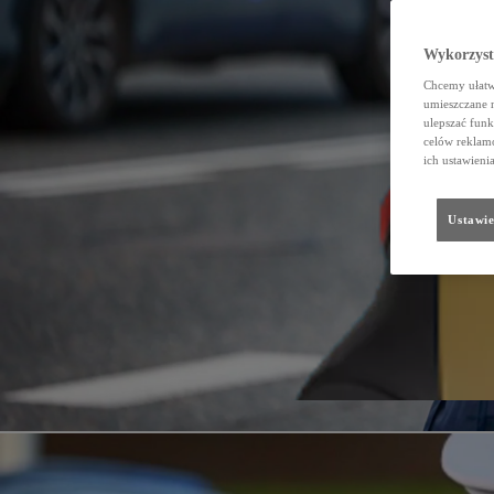
Wykorzystu
Chcemy ułatwi
umieszczane 
ulepszać funk
celów reklamo
ich ustawieni
Ustawie