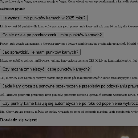
To, co dzieje się w Vegas, nie zawsze zostaje w Vegas. Coraz więcej krajów wprowadza punkty karne dla obco
Najczęstsze pytania
Ile wynosi limit punktów karnych w 2025 roku?
Limit wynosi 20 punktów dla kierowców posiadających prawo jazdy krócej niż rok oraz 24 punkty dla kierowc
Co się dzieje po przekroczeniu limitu punktów karnych?
Prawo jazdy zostaje zatrzymane, a kierowca otrzymuje decyzję administracyjną o cofnięciu uprawnień. Młodzi
Jak sprawdzić, ile mam punktów karnych?
Można to zrobić w aplikacji mObywatel, online, korzystając z systemu CEPIK 2.0, na komisariacie policji lu
Czy można zmniejszyć liczbę punktów karnych?
Tak, kierowcy z co najmniej rocznym stażem mogą raz na pół roku uczestniczyć w kursie reedukacyjnym i obn
Jakie kary grożą za ponowne przekroczenie przepisów po odzyskaniu praw
Jeśli kierowca ponownie przekroczy limit punktów, procedura cofnięcia uprawnień zostanie wszczęta na nowo,
Czy punkty karne kasują się automatycznie po roku od popełnienia wykroc
Nie. Obowiązujące przepisy mówią, że punkty wygasają po roku od opłacenia mandatu, a nie popełnienia wykr
Dowiedz się więcej