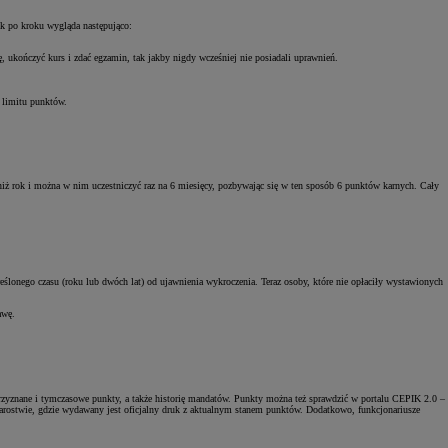
ok po kroku wygląda następująco:
ę, ukończyć kurs i zdać egzamin, tak jakby nigdy wcześniej nie posiadali uprawnień.
a limitu punktów.
 niż rok i można w nim uczestniczyć raz na 6 miesięcy, pozbywając się w ten sposób 6 punktów karnych. Cały
ślonego czasu (roku lub dwóch lat) od ujawnienia wykroczenia. Teraz osoby, które nie opłaciły wystawionych
rawę.
rzyznane i tymczasowe punkty, a także historię mandatów. Punkty można też sprawdzić w portalu CEPIK 2.0 –
tarostwie, gdzie wydawany jest oficjalny druk z aktualnym stanem punktów. Dodatkowo, funkcjonariusze