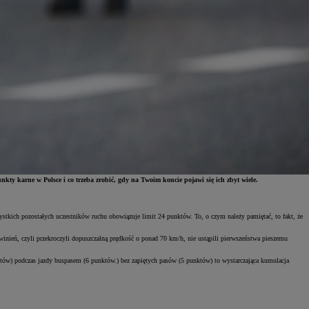
nkty karne w Polsce i co trzeba zrobić, gdy na Twoim koncie pojawi się ich zbyt wiele.
ystkich pozostałych uczestników ruchu obowiązuje limit 24 punktów. To, o czym należy pamiętać, to fakt, że
winień, czyli przekroczyli dopuszczalną prędkość o ponad 70 km/h, nie ustąpili pierwszeństwa pieszemu
nktów) podczas jazdy buspasem (6 punktów.) bez zapiętych pasów (5 punktów) to wystarczająca kumulacja