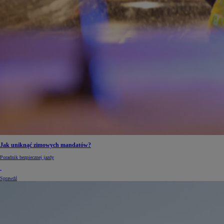
Od
105 300 zł
Corolla Hatchback
HYBRID
Jak uniknąć zimowych mandatów?
Poradnik bezpiecznej jazdy
Sprawdź