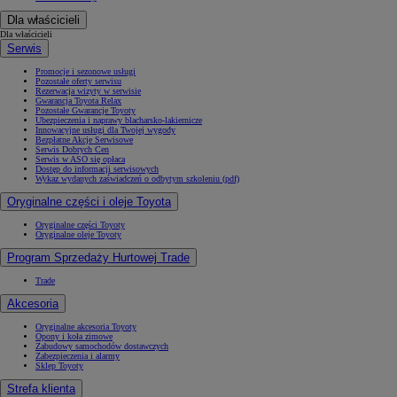
Dla właścicieli
Dla właścicieli
Serwis
Promocje i sezonowe usługi
Pozostałe oferty serwisu
Rezerwacja wizyty w serwisie
Gwarancja Toyota Relax
Pozostałe Gwarancje Toyoty
Ubezpieczenia i naprawy blacharsko-lakiernicze
Innowacyjne usługi dla Twojej wygody
Bezpłatne Akcje Serwisowe
Serwis Dobrych Cen
Serwis w ASO się opłaca
Dostęp do informacji serwisowych
Wykaz wydanych zaświadczeń o odbytym szkoleniu (pdf)
Oryginalne części i oleje Toyota
Oryginalne części Toyoty
Oryginalne oleje Toyoty
Program Sprzedaży Hurtowej Trade
Trade
Akcesoria
Oryginalne akcesoria Toyoty
Opony i koła zimowe
Zabudowy samochodów dostawczych
Zabezpieczenia i alarmy
Sklep Toyoty
Strefa klienta