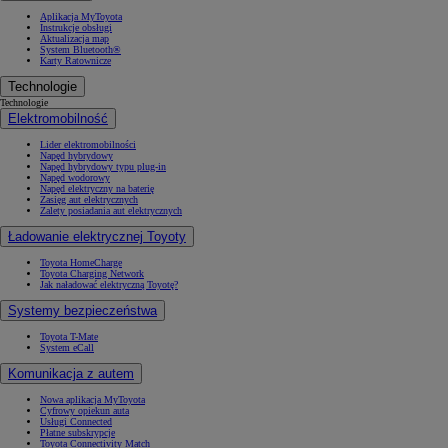
Aplikacja MyToyota
Instrukcje obsługi
Aktualizacja map
System Bluetooth®
Karty Ratownicze
Technologie
Technologie
Elektromobilność
Lider elektromobilności
Napęd hybrydowy
Napęd hybrydowy typu plug-in
Napęd wodorowy
Napęd elektryczny na baterię
Zasięg aut elektrycznych
Zalety posiadania aut elektrycznych
Ładowanie elektrycznej Toyoty
Toyota HomeCharge
Toyota Charging Network
Jak naładować elektryczną Toyotę?
Systemy bezpieczeństwa
Toyota T-Mate
System eCall
Komunikacja z autem
Nowa aplikacja MyToyota
Cyfrowy opiekun auta
Usługi Connected
Płatne subskrypcje
Toyota Connectivity Match