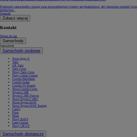
Producenci samochodów stosują coraz nowocześniejsze systemy antykradzieżowe, aby skutecznie utrudnić życie
złodziejom.
Sprawdź
Zobacz więcej
Kontakt
Napisz do nas
Samochody
Samochody
Samochody osobowe
Nowe Aygo X
Yaris
GR Yaris
Yaris Cross
Nowy Yaris Cross
Nowy Urban Cruiser
Corolla Hatchback
Corolla Sedan
Corolla TS Kombi
Nowa Corolla Cross
Toyota C-HR
Toyota C-HR Plug-in
Nowa Toyota C-HR+
Nowa Toyota bZ4X
Nowa Toyota bZ4X Touring
Camry
Prius
Mirai
Nowy RAV4
Land Cruiser
Nowy GR GT
Samochody dostawcze