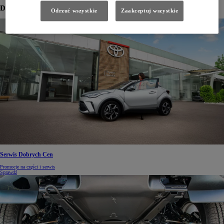
Dowiedz się więcej
Odrzuć wszystkie
Zaakceptuj wszystkie
Serwis Dobrych Cen
Promocje na części i serwis
Sprawdź