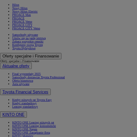
Hilux
Nowy Hilux
Nowy Hilux Electric
PROACE Max
PROACE
PROACE Verso
PROACE CITY
PROACE CITY Verso
Samochody używane
Umów się na jazdę testową
Zobacz wszystkie cenniki
Konfiguruj swoją Toyotę
Toyota Hybrydowe
Oferty specjalne i Finansowanie
Oferty specjalne i Finansowanie
Aktualne oferty
Finał wyprzedaży 2025
Samochody dostawcze Toyota Professional
Oferta biznesowa
Auta używane
Toyota Financial Services
Kredyt niższych rat Toyota Easy
Kredyt standardowy
Leasing standardowy
KINTO ONE
KINTO ONE Leasing niższych rat
KINTO ONE Leasing konsumencki
KINTO ONE Najem
KINTO ONE Zarządzanie flotą
KINTO Mobility