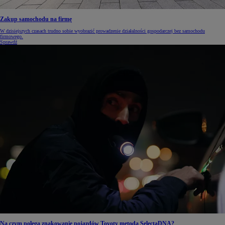
Zakup samochodu na firmę
W dzisiejszych czasach trudno sobie wyobrazić prowadzenie działalności gospodarczej bez samochodu
firmowego.
Sprawdź
Na czym polega znakowanie pojazdów Toyoty metodą SelectaDNA?