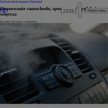
Przejdź do głównej zawartości
(Press Enter)
Ozonowanie samochodu, sposób na dezynfekcję
Otwórz menu
wnętrza
Jak pozbyć się wirusów z samochodu?