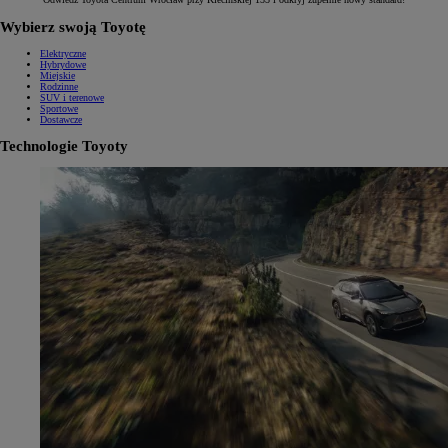
Wybierz swoją Toyotę
Elektryczne
Hybrydowe
Miejskie
Rodzinne
SUV i terenowe
Sportowe
Dostawcze
Technologie Toyoty