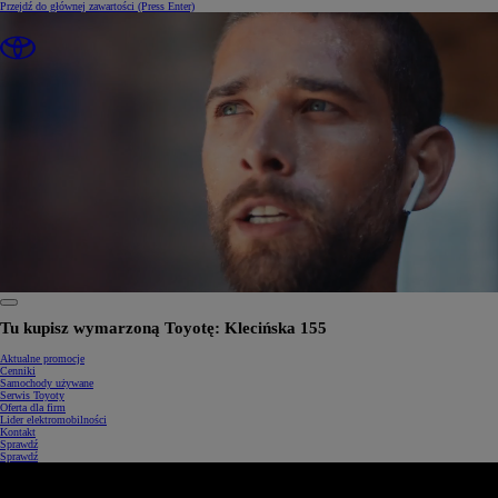
Przejdź do głównej zawartości
(Press Enter)
0:31 / 1:34
Tu kupisz wymarzoną Toyotę: Klecińska 155
Aktualne promocje
Cenniki
Samochody używane
Serwis Toyoty
Oferta dla firm
Lider elektromobilności
Kontakt
Sprawdź
Sprawdź