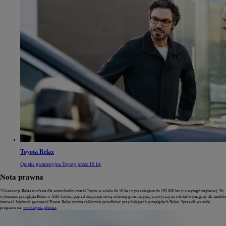
Toyota Relax
Opieka gwarancyjna Toyoty przez 10 lat
Nota prawna
*Gwarancja Relax to oferta dla samochodów marki Toyota w wieku do 10 lat i z przebiegiem do 185 000 km (co wystąpi najpierw). Po
wykonaniu przeglądu Relax w ASO Toyota, pojazd otrzymuje nową ochronę gwarancyjną, zazwyczaj na rok lub wymagany dla modelu
interwał. Ważność gwarancji Toyota Relax można cyklicznie przedłużać przy kolejnych przeglądach Relax. Sprawdź warunki
programu na:
www.toyota.pl/relax