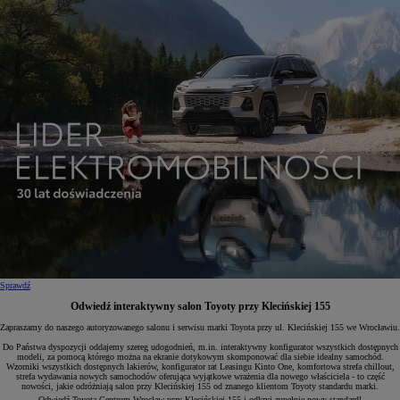
Sprawdź
Odwiedź interaktywny salon Toyoty przy Klecińskiej 155
Zapraszamy do naszego autoryzowanego salonu i serwisu marki Toyota przy ul. Klecińskiej 155 we Wrocławiu.
Do Państwa dyspozycji oddajemy szereg udogodnień, m.in. interaktywny konfigurator wszystkich dostępnych
modeli, za pomocą którego można na ekranie dotykowym skomponować dla siebie idealny samochód.
Wzorniki wszystkich dostępnych lakierów, konfigurator rat Leasingu Kinto One, komfortowa strefa chillout,
strefa wydawania nowych samochodów oferująca wyjątkowe wrażenia dla nowego właściciela - to część
nowości, jakie odróżniają salon przy Klecińskiej 155 od znanego klientom Toyoty standardu marki.
Odwiedź Toyota Centrum Wrocław przy Klecińskiej 155 i odkryj zupełnie nowy standard!