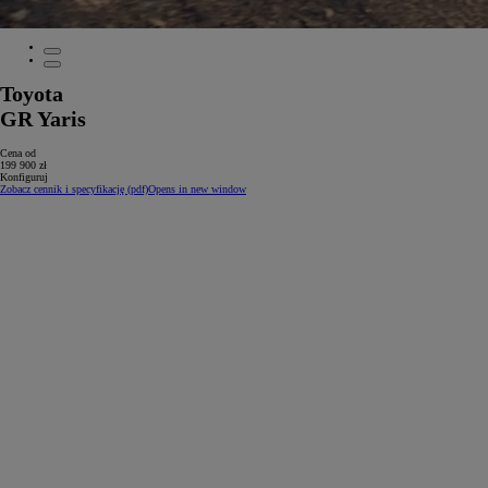
Toyota
GR Yaris
Cena od
199 900 zł
Konfiguruj
Zobacz cennik i specyfikację (pdf)
Opens in new window