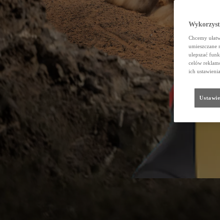
Wykorzystu
Chcemy ułatwi
umieszczane 
ulepszać funk
celów reklamo
ich ustawieni
Ustawie