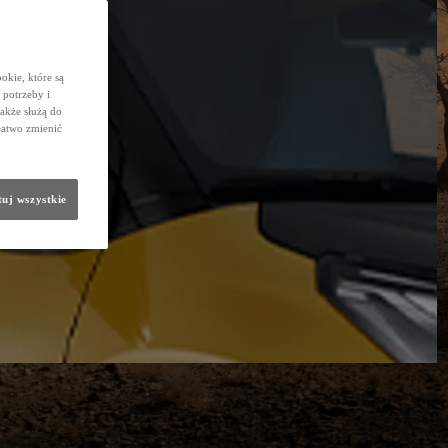
okie, które są
potrzeby i
także służą do
łatwo zmienić
uj wszystkie