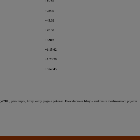
+15:10
+28:30
+45:02
+47:50
+52:07
+1:15:02
+1:23:36
+3:57:45
(W2RC) jako zespół, który każdy pragnie pokonać. Dwa kluczowe filary – znakomite możliwościach pojazdu