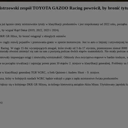
istrzowski zespół TOYOTA GAZOO Racing powrócił, by bronić tytu
uż łącznie cztery mistrzowskie tytuły w klasyfikacji producentów i jest niepokonany od 2022 roku, począt
x, by wygrać Rajd Dakar (2019, 2022, 2023 i 2024).
 GR Hilux, by bronić osiągnięć z ubiegłych sezonów.
gły rozwój pojazdów i przesuwania granic w sporcie motorowym. Jest to auto o lżejszej i sztywniejszej kon
cing. W ciągu 15 dni wyczerpujących zmagań, które trwały od 3 do 17 stycznia, przemierzono niemal 8000 
iały również zmierzyć się sam na sam z pustynią podczas dwóch etapów maratońskich. Nie miały podczas ni
wały imponujące osiągi i niezwykłą wytrzymałość. Odniosły dwa zwycięstwa etapowe w bardzo trudnym, skali
na początku rywalizacji i zajmując potem przez 10 etapów 2. miejsce w klasyfikacji generalnej. Problemy na 
ce w klasyfikacji generalnej TGR W2RC, a Seth Quintero i Andrew Short – 9. miejsce.
uxa, który w kolejnych rundach W2RC będzie walczył o piąte z rzędu mistrzostwo świata producentów.
szy się o kolejnego DKR GR Hiluxa, za którego kierownicą zasiądzie Akira Miura. Utytułowany japoński kie
s)