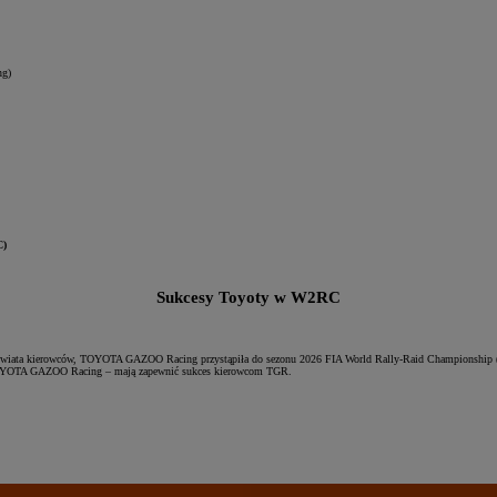
ng)
C)
Sukcesy Toyoty w W2RC
stwa świata kierowców, TOYOTA GAZOO Racing przystąpiła do sezonu 2026 FIA World Rally-Raid Championship 
u TOYOTA GAZOO Racing – mają zapewnić sukces kierowcom TGR.