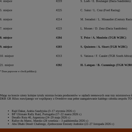
4. miejsce
#219
S. Loeb / E. Boulanger (Dacia Sandriders)
5. miejsce
#225
C. Sainz / L. Cruz (Ford Racing)
6. miejsce
#214
M. Serradori / L. Minaudier (Century Raci
7. miejsce
#223
L. Moraes / D. Zenz (Dacia Sandriders)
8. miejsce
#204
T. Price / A. Monleón (TGR W2RC)
9. miejsce
#203
S. Quintero / A. Short (TGR W2RC)
10. miejsce
#213
S. Variawa / F. Cazalet (TGR South Africa)
21. miejsce
#202
H. Lategan / B. Cummings (TGR W2R
* Dane poprawne w chwili publikacji.
Od
81 900 zł
Mając na koncie cztery kolejne tytuły mistrza świata producentów w rajdach terenowych oraz trzy mistrzo
DKR GR Hilux rozwijanego we współpracy z Overdrive oraz pełne zaangażowanie każdego członka zespoł
Yaris Cross
HYBRID
Rajd Dakar, Arabia Saudyjska (3–17 stycznia 2026 r.)
BP Ultimate Rally Raid, Portugalia (17–22 marca 2026 r.)
Desafío Ruta 40, Argentyna (24–29 maja 2026 r.)
Rallye du Maroc, Maroko (28 września – 3 października 2026 r.)
Abu Dhabi Desert Challenge, Zjednoczone Emiraty Arabskie (22–27 listopada 2026 r.)