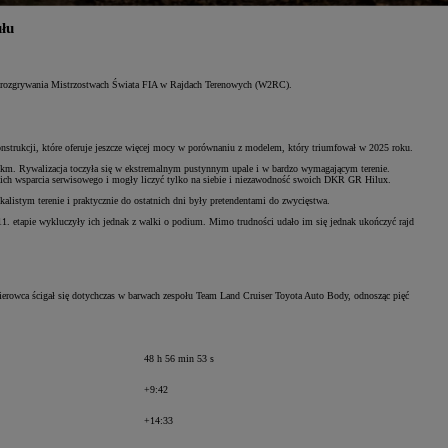
łu
ku rozgrywania Mistrzostwach Świata FIA w Rajdach Terenowych (W2RC).
strukcji, które oferuje jeszcze więcej mocy w porównaniu z modelem, który triumfował w 2025 roku.
km. Rywalizacja toczyła się w ekstremalnym pustynnym upale i w bardzo wymagającym terenie.
ch wsparcia serwisowego i mogły liczyć tylko na siebie i niezawodność swoich DKR GR Hilux.
stym terenie i praktycznie do ostatnich dni były pretendentami do zwycięstwa.
11. etapie wykluczyły ich jednak z walki o podium. Mimo trudności udało im się jednak ukończyć rajd
rowca ścigał się dotychczas w barwach zespołu Team Land Cruiser Toyota Auto Body, odnosząc pięć
48 h 56 min 53 s
+9:42
+14:33