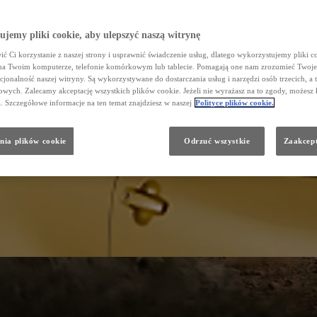
jemy pliki cookie, aby ulepszyć naszą witrynę
ć Ci korzystanie z naszej strony i usprawnić świadczenie usług, dlatego wykorzystujemy pliki co
na Twoim komputerze, telefonie komórkowym lub tablecie. Pomagają one nam zrozumieć Twoje 
cjonalność naszej witryny. Są wykorzystywane do dostarczania usług i narzędzi osób trzecich, a 
wych. Zalecamy akceptację wszystkich plików cookie. Jeżeli nie wyrażasz na to zgody, możesz 
a. Szczegółowe informacje na ten temat znajdziesz w naszej
Polityce plików cookie.
nia plików cookie
Odrzuć wszystkie
Zaakcept