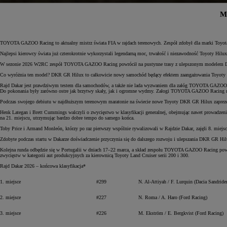
M
TOYOTA GAZOO Racing to aktualny mistrz świata FIA w rajdach terenowych. Zespół zdobył dla marki Toyota j
Najlepsi kierowcy świata już czterokrotnie wykorzystali legendarną moc, trwałość i niezawodność Toyoty Hilu
W sezonie 2026 W2RC zespół TOYOTA GAZOO Racing powrócił na pustynne trasy z ulepszonym modelem DKR
Co wyróżnia ten model? DKR GR Hilux to całkowicie nowy samochód będący efektem zaangażowania Toyoty w cią
Rajd Dakar jest prawdziwym testem dla samochodów, a także nie lada wyzwaniem dla załóg TOYOTA GAZOO Ra
Do pokonania były zarówno ostre jak brzytwy skały, jak i ogromne wydmy. Załogi TOYOTA GAZOO Racing mus
Podczas swojego debiutu w najdłuższym terenowym maratonie na świecie nowe Toyoty DKR GR Hilux zaprezento
Henk Lategan i Brett Cummings walczyli o zwycięstwo w klasyfikacji generalnej, obejmując nawet prowadzenie 
na 21. miejscu, utrzymując bardzo dobre tempo do samego końca.
Toby Price i Armand Monleón, którzy po raz pierwszy wspólnie rywalizowali w Rajdzie Dakar, zajęli 8. miejs
Zdobyte podczas startu w Dakarze doświadczenie przyczynia się do dalszego rozwoju i ulepszania DKR GR Hil
Kolejna runda odbędzie się w Portugalii w dniach 17–22 marca, a skład zespołu TOYOTA GAZOO Racing powięk
zwycięstw w kategorii aut produkcyjnych za kierownicą Toyoty Land Cruiser serii 200 i 300.
Rajd Dakar 2026 – końcowa klasyfikacja*
1. miejsce
#299
N. Al-Attiyah / F. Lurquin (Dacia Sandrider
2. miejsce
#227
N. Roma / A. Haro (Ford Racing)
3. miejsce
#226
M. Ekström / E. Bergkvist (Ford Racing)