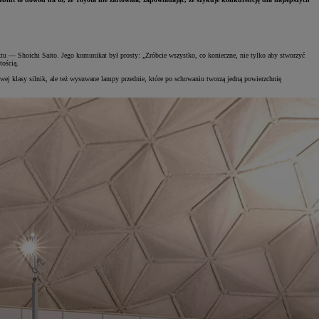
 — Shoichi Saito. Jego komunikat był prosty: „Zróbcie wszystko, co konieczne, nie tylko aby stworzyć
tością.
j klasy silnik, ale też wysuwane lampy przednie, które po schowaniu tworzą jedną powierzchnię