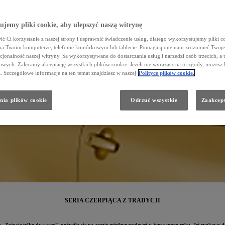
jemy pliki cookie, aby ulepszyć naszą witrynę
ć Ci korzystanie z naszej strony i usprawnić świadczenie usług, dlatego wykorzystujemy pliki co
na Twoim komputerze, telefonie komórkowym lub tablecie. Pomagają one nam zrozumieć Twoje 
cjonalność naszej witryny. Są wykorzystywane do dostarczania usług i narzędzi osób trzecich, a 
wych. Zalecamy akceptację wszystkich plików cookie. Jeżeli nie wyrażasz na to zgody, możesz 
a. Szczegółowe informacje na ten temat znajdziesz w naszej
Polityce plików cookie.
nia plików cookie
Odrzuć wszystkie
Zaakcept
SERIA CZERPIĄCA Z TRADYCJI
Żyje się tylko dwa razy”, pojawiła się na arenie międzynarodowej w tym samym roku. Jej rynkowy deb