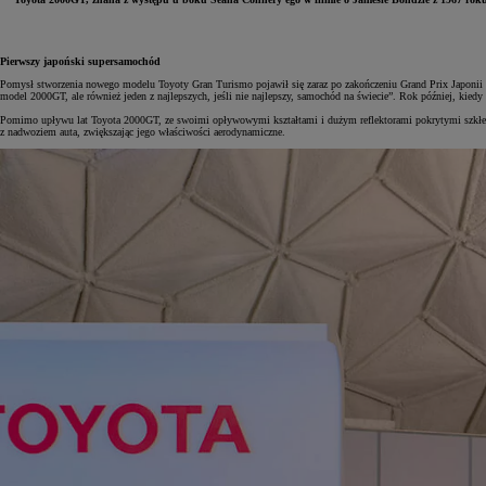
Pierwszy japoński supersamochód
Pomysł stworzenia nowego modelu Toyoty Gran Turismo pojawił się zaraz po zakończeniu Grand Prix Japonii
model 2000GT, ale również jeden z najlepszych, jeśli nie najlepszy, samochód na świecie”. Rok później, kie
Pomimo upływu lat Toyota 2000GT, ze swoimi opływowymi kształtami i dużym reflektorami pokrytymi szkłem a
z nadwoziem auta, zwiększając jego właściwości aerodynamiczne.