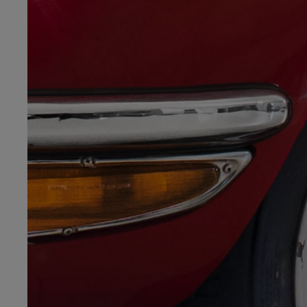
Od
105 300 zł
Corolla Hatchback
HYBRID