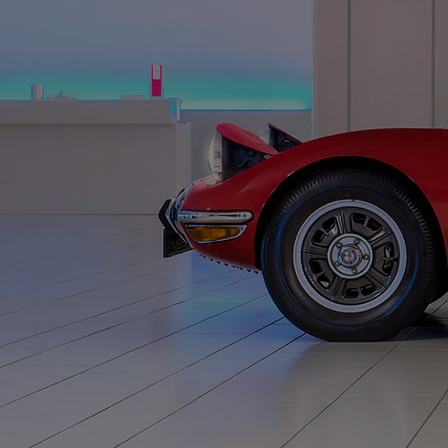
Od
81 900 zł
Yaris Cross
HYBRID