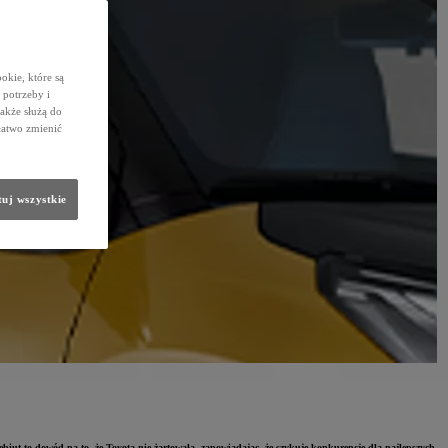
okie, które są
potrzeby i
także służą do
łatwo zmienić
uj wszystkie
iut to dowód na to, że Toyota nie żartowała, zapowiadając, że szykuje konkurencję dla najlepszych