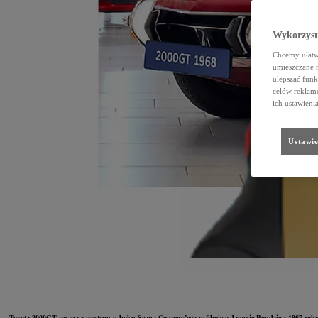
Wykorzystu
Chcemy ułatwi
umieszczane 
ulepszać funk
celów reklamo
ich ustawieni
Ustawie
Toyota 2000GT, znana z występu u boku Seana Connery’ego w filmie o Jamesie Bondzie z 1967 roku „