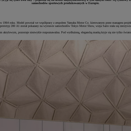
samochodów sportowych produkowanych w Europie.
 w 1964 roku. Model powstał we współpracy z zespołem Yamaha Motor Co. kierowanym przez managera projektu
dy prototyp 280 A1 został pokazany na wystawie samochodów Tokyo Motor Show, wizja Saito stała się rzeczywis
krylowym, pozostaje niezwykle rozpoznawalna. Pod wydłużoną, elegancką maską kryje się nie tylko światowe