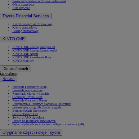
Samochody dostawcze Toyota Professional
Oferta biznesowa
Auta używane
Toyota Financial Services
Kredyt niższych rat Toyota Easy
Kredyt standardowy
Leasing standardowy
KINTO ONE
KINTO ONE Leasing niższych rat
KINTO ONE Leasing konsumencki
KINTO ONE Najem
KINTO ONE Zarządzanie flotą
KINTO Mobility
Dla właścicieli
Dla właścicieli
Serwis
Promocje i sezonowe usługi
Pozostałe oferty serwisu
Rezerwacja wizyty w serwisie
Gwarancja Toyota Relax
Pozostałe Gwarancje Toyoty
Ubezpieczenia i naprawy blacharsko-lakiernicze
Innowacyjne usługi dla Twojej wygody
Bezpłatne Akcje Serwisowe
Serwis Dobrych Cen
Serwis w ASO się opłaca
Dostęp do informacji serwisowych
Wykaz wydanych zaświadczeń o odbytym szkoleniu (pdf)
Oryginalne części i oleje Toyota