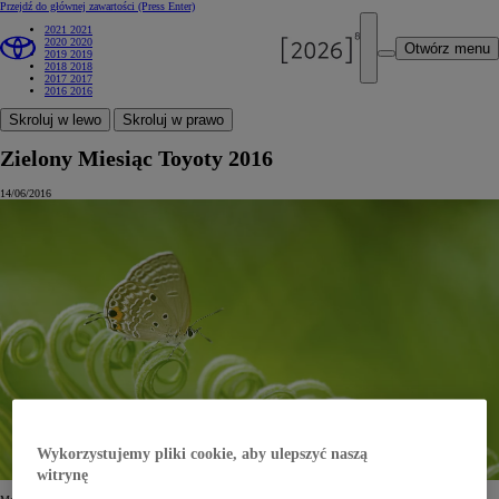
Przejdź do głównej zawartości
(Press Enter)
2021
2021
2020
2020
Otwórz menu
2019
2019
2018
2018
2017
2017
2016
2016
Skroluj w lewo
Skroluj w prawo
Zielony Miesiąc Toyoty 2016
14/06/2016
Wykorzystujemy pliki cookie, aby ulepszyć naszą
witrynę