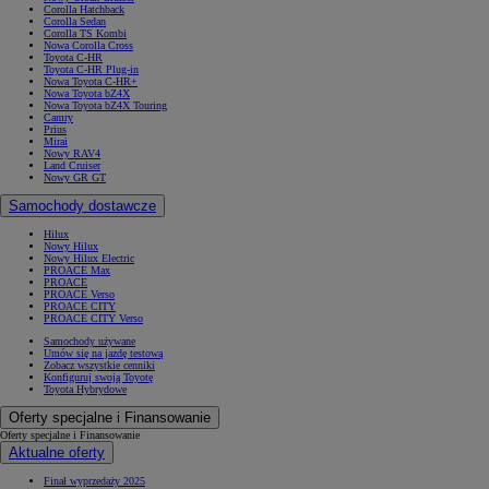
Corolla Hatchback
Corolla Sedan
Corolla TS Kombi
Nowa Corolla Cross
Toyota C-HR
Toyota C-HR Plug-in
Nowa Toyota C-HR+
Nowa Toyota bZ4X
Nowa Toyota bZ4X Touring
Camry
Prius
Mirai
Nowy RAV4
Land Cruiser
Nowy GR GT
Samochody dostawcze
Hilux
Nowy Hilux
Nowy Hilux Electric
PROACE Max
PROACE
PROACE Verso
PROACE CITY
PROACE CITY Verso
Samochody używane
Umów się na jazdę testową
Zobacz wszystkie cenniki
Konfiguruj swoją Toyotę
Toyota Hybrydowe
Oferty specjalne i Finansowanie
Oferty specjalne i Finansowanie
Aktualne oferty
Finał wyprzedaży 2025