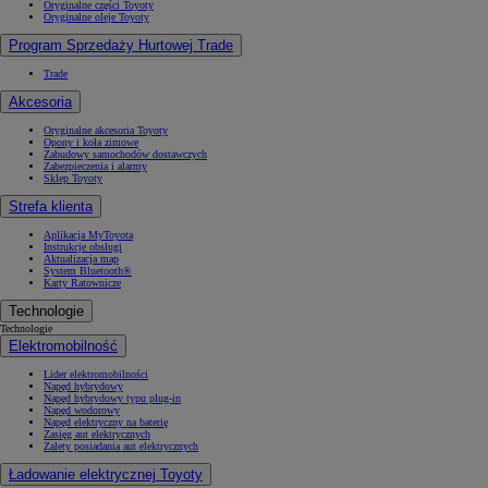
Oryginalne części Toyoty
Oryginalne oleje Toyoty
Program Sprzedaży Hurtowej Trade
Trade
Akcesoria
Oryginalne akcesoria Toyoty
Opony i koła zimowe
Zabudowy samochodów dostawczych
Zabezpieczenia i alarmy
Sklep Toyoty
Strefa klienta
Aplikacja MyToyota
Instrukcje obsługi
Aktualizacja map
System Bluetooth®
Karty Ratownicze
Technologie
Technologie
Elektromobilność
Lider elektromobilności
Napęd hybrydowy
Napęd hybrydowy typu plug-in
Napęd wodorowy
Napęd elektryczny na baterię
Zasięg aut elektrycznych
Zalety posiadania aut elektrycznych
Ładowanie elektrycznej Toyoty