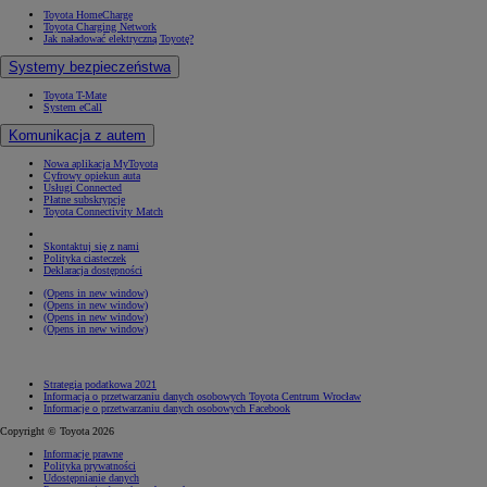
Toyota HomeCharge
Toyota Charging Network
Jak naładować elektryczną Toyotę?
Systemy bezpieczeństwa
Toyota T-Mate
System eCall
Komunikacja z autem
Nowa aplikacja MyToyota
Cyfrowy opiekun auta
Usługi Connected
Płatne subskrypcje
Toyota Connectivity Match
Skontaktuj się z nami
Polityka ciasteczek
Deklaracja dostępności
(Opens in new window)
(Opens in new window)
(Opens in new window)
(Opens in new window)
Strategia podatkowa 2021
Informacja o przetwarzaniu danych osobowych Toyota Centrum Wrocław
Informacje o przetwarzaniu danych osobowych Facebook
Copyright © Toyota 2026
Informacje prawne
Polityka prywatności
Udostępnianie danych