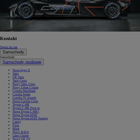
Kontakt
Napisz do nas
Samochody
Samochody
Samochody osobowe
Nowe Aygo X
Yaris
GR Yaris
Yaris Cross
Nowy Yaris Cross
Nowy Urban Cruiser
Corolla Hatchback
Corolla Sedan
Corolla TS Kombi
Nowa Corolla Cross
Toyota C-HR
Toyota C-HR Plug-in
Nowa Toyota C-HR+
Nowa Toyota bZ4X
Nowa Toyota bZ4X Touring
Camry
Prius
Mirai
Nowy RAV4
Land Cruiser
Nowy GR GT