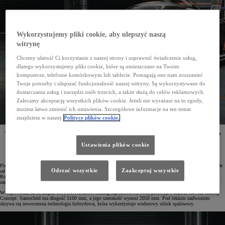
Wykorzystujemy pliki cookie, aby ulepszyć naszą
witrynę
Chcemy ułatwić Ci korzystanie z naszej strony i usprawnić świadczenie usług,
dlatego wykorzystujemy pliki cookie, które są umieszczane na Twoim
komputerze, telefonie komórkowym lub tablecie. Pomagają one nam zrozumieć
Twoje potrzeby i ulepszać funkcjonalność naszej witryny. Są wykorzystywane do
dostarczania usług i narzędzi osób trzecich, a także służą do celów reklamowych.
Zalecamy akceptację wszystkich plików cookie. Jeżeli nie wyrażasz na to zgody,
możesz łatwo zmienić ich ustawienia. Szczegółowe informacje na ten temat
znajdziesz w naszej
Polityce plików cookie.
TOYOTA GAZOO Racing pokazała prototyp hybrydowego samochodu wyścigowego z wodorowym
silnikiem spalinowym. W przyszłości model ten będzie mógł brać udział w wyścigach
długodystansowych, w tym w legendarnym Le Mans 24h.
Ustawienia plików cookie
Pierre Fillon, prezes Automobile Club de l'Ouest (ACO) i organizator wyścigu Le Mans 24h, zadeklarował, że
Odrzuć wszystkie
Zaakceptuj wszystkie
od 2030 roku samochody najwyższej kategorii w tym legendarnym wyścigu będę korzystać z wodoru.
Rozważane jest wprowadzenie technologii ogniw paliwowych albo wykorzystania silnika spalinowego
zasilanego wodorem w formie ciekłej lub gazowej.
W odpowiedzi na to zespół TOYOTA GAZOO Racing zaprezentował swój prototyp o nazwie GR H2 Racing
Concept. Samochód ma długość 5100 mm, a jego szerokość wynosi 2050 mm. Pod lekkim nadwoziem
skrywa się nowoczesna technologia hybrydowa, która wykorzystuje wodorowy silnik spalinowy.