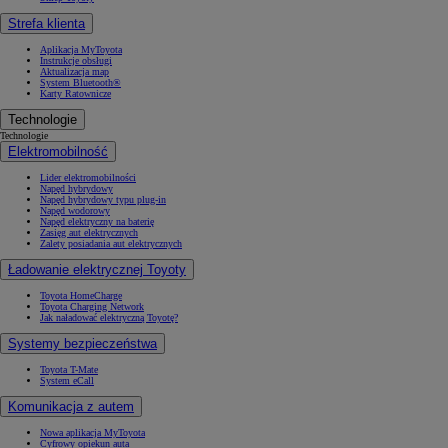
Strefa klienta
Aplikacja MyToyota
Instrukcje obsługi
Aktualizacja map
System Bluetooth®
Karty Ratownicze
Technologie
Technologie
Elektromobilność
Lider elektromobilności
Napęd hybrydowy
Napęd hybrydowy typu plug-in
Napęd wodorowy
Napęd elektryczny na baterię
Zasięg aut elektrycznych
Zalety posiadania aut elektrycznych
Ładowanie elektrycznej Toyoty
Toyota HomeCharge
Toyota Charging Network
Jak naładować elektryczną Toyotę?
Systemy bezpieczeństwa
Toyota T-Mate
System eCall
Komunikacja z autem
Nowa aplikacja MyToyota
Cyfrowy opiekun auta