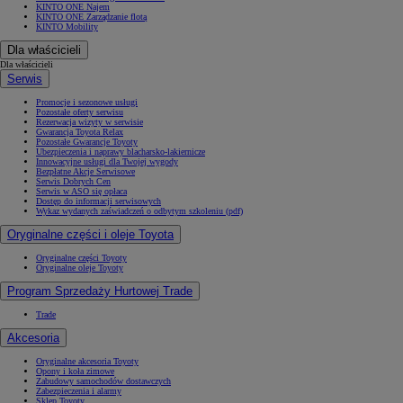
KINTO ONE Najem
KINTO ONE Zarządzanie flotą
KINTO Mobility
Dla właścicieli
Dla właścicieli
Serwis
Promocje i sezonowe usługi
Pozostałe oferty serwisu
Rezerwacja wizyty w serwisie
Gwarancja Toyota Relax
Pozostałe Gwarancje Toyoty
Ubezpieczenia i naprawy blacharsko-lakiernicze
Innowacyjne usługi dla Twojej wygody
Bezpłatne Akcje Serwisowe
Serwis Dobrych Cen
Serwis w ASO się opłaca
Dostęp do informacji serwisowych
Wykaz wydanych zaświadczeń o odbytym szkoleniu (pdf)
Oryginalne części i oleje Toyota
Oryginalne części Toyoty
Oryginalne oleje Toyoty
Program Sprzedaży Hurtowej Trade
Trade
Akcesoria
Oryginalne akcesoria Toyoty
Opony i koła zimowe
Zabudowy samochodów dostawczych
Zabezpieczenia i alarmy
Sklep Toyoty