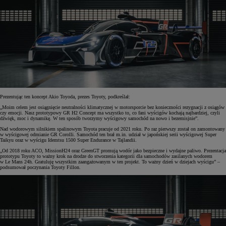
Prezentując ten koncept Akio Toyoda, prezes Toyoty, podkreślał:
„Moim celem jest osiągnięcie neutralności klimatycznej w motorsporcie bez konieczności rezygnacji z osiągów
czy emocji. Nasz prototypowy GR H2 Concept ma wszystko to, co fani wyścigów kochają najbardziej, czyli
dźwięk, moc i dynamikę. W ten sposób tworzymy wyścigowy samochód na nowo i bezemisjnie”.
Nad wodorowym silnikiem spalinowym Toyota pracuje od 2021 roku. Po raz pierwszy został on zamontowany
w wyścigowej odmianie GR Corolli. Samochód ten brał m.in. udział w japońskiej serii wyścigowej Super
Taikyu oraz w wyścigu Idemtsu 1500 Super Endurance w Tajlandii.
„Od 2018 roku ACO, MissionH24 oraz GreenGT promują wodór jako bezpieczne i wydajne paliwo. Prezentacja
prototypu Toyoty to ważny krok na drodze do stworzenia kategorii dla samochodów zasilanych wodorem
w Le Mans 24h. Gratuluję wszystkim zaangażowanym w ten projekt. To ważny dzień w dziejach wyścigu” –
podsumował poczynania Toyoty Fillon.