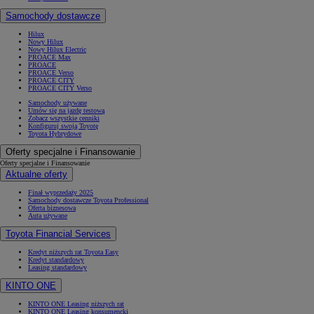
Samochody dostawcze
Hilux
Nowy Hilux
Nowy Hilux Electric
PROACE Max
PROACE
PROACE Verso
PROACE CITY
PROACE CITY Verso
Samochody używane
Umów się na jazdę testową
Zobacz wszystkie cenniki
Konfiguruj swoją Toyotę
Toyota Hybrydowe
Oferty specjalne i Finansowanie
Oferty specjalne i Finansowanie
Aktualne oferty
Finał wyprzedaży 2025
Samochody dostawcze Toyota Professional
Oferta biznesowa
Auta używane
Toyota Financial Services
Kredyt niższych rat Toyota Easy
Kredyt standardowy
Leasing standardowy
KINTO ONE
KINTO ONE Leasing niższych rat
KINTO ONE Leasing konsumencki