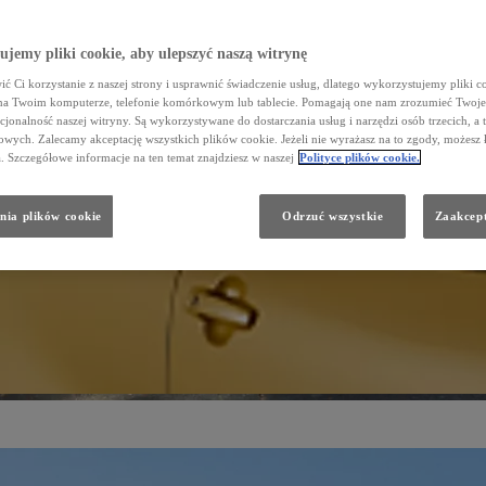
jemy pliki cookie, aby ulepszyć naszą witrynę
ć Ci korzystanie z naszej strony i usprawnić świadczenie usług, dlatego wykorzystujemy pliki co
na Twoim komputerze, telefonie komórkowym lub tablecie. Pomagają one nam zrozumieć Twoje 
cjonalność naszej witryny. Są wykorzystywane do dostarczania usług i narzędzi osób trzecich, a 
wych. Zalecamy akceptację wszystkich plików cookie. Jeżeli nie wyrażasz na to zgody, możesz 
a. Szczegółowe informacje na ten temat znajdziesz w naszej
Polityce plików cookie.
nia plików cookie
Odrzuć wszystkie
Zaakcept