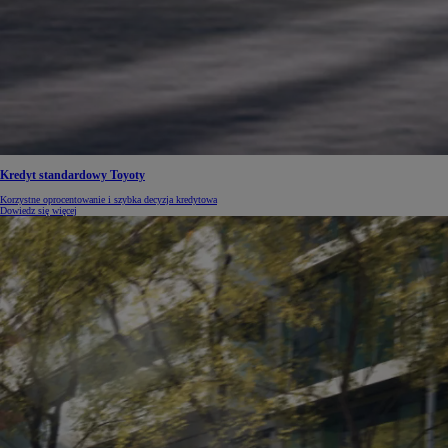
Od
105 300 zł
Corolla Hatchback
HYBRID
Kredyt standardowy Toyoty
Korzystne oprocentowanie i szybka decyzja kredytowa
Dowiedz się więcej