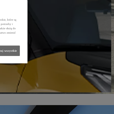
okie, które są
potrzeby i
także służą do
łatwo zmienić
uj wszystkie