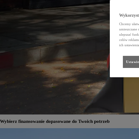
Wykorzystu
Chcemy ułatwi
umieszczane 
ulepszać funk
celów reklamo
ich ustawieni
Ustawie
Wybierz finansowanie dopasowane do Twoich potrzeb