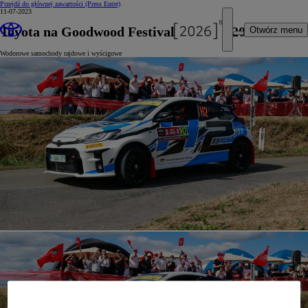
Przejdź do głównej zawartości
(Press Enter)
11-07-2023
Toyota na Goodwood Festival of Speed 2023
Otwórz menu
Wodorowe samochody rajdowe i wyścigowe