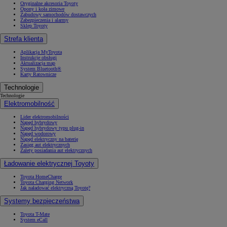
Oryginalne akcesoria Toyoty
Opony i koła zimowe
Zabudowy samochodów dostawczych
Zabezpieczenia i alarmy
Sklep Toyoty
Strefa klienta
Aplikacja MyToyota
Instrukcje obsługi
Aktualizacja map
System Bluetooth®
Karty Ratownicze
Technologie
Technologie
Elektromobilność
Lider elektromobilności
Napęd hybrydowy
Napęd hybrydowy typu plug-in
Napęd wodorowy
Napęd elektryczny na baterię
Zasięg aut elektrycznych
Zalety posiadania aut elektrycznych
Ładowanie elektrycznej Toyoty
Toyota HomeCharge
Toyota Charging Network
Jak naładować elektryczną Toyotę?
Systemy bezpieczeństwa
Toyota T-Mate
System eCall