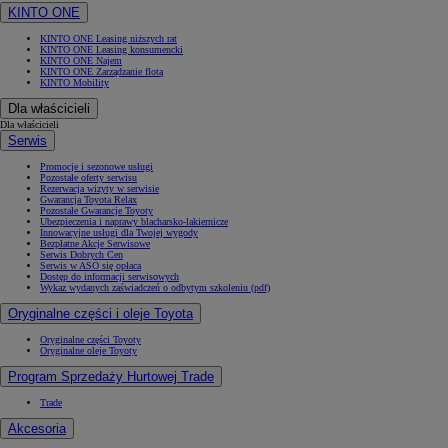
KINTO ONE
KINTO ONE Leasing niższych rat
KINTO ONE Leasing konsumencki
KINTO ONE Najem
KINTO ONE Zarządzanie flotą
KINTO Mobility
Dla właścicieli
Dla właścicieli
Serwis
Promocje i sezonowe usługi
Pozostałe oferty serwisu
Rezerwacja wizyty w serwisie
Gwarancja Toyota Relax
Pozostałe Gwarancje Toyoty
Ubezpieczenia i naprawy blacharsko-lakiernicze
Innowacyjne usługi dla Twojej wygody
Bezpłatne Akcje Serwisowe
Serwis Dobrych Cen
Serwis w ASO się opłaca
Dostęp do informacji serwisowych
Wykaz wydanych zaświadczeń o odbytym szkoleniu (pdf)
Oryginalne części i oleje Toyota
Oryginalne części Toyoty
Oryginalne oleje Toyoty
Program Sprzedaży Hurtowej Trade
Trade
Akcesoria