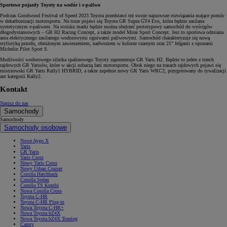
Sportowe pojazdy Toyoty na wodór i e-paliwo
Podczas Goodwood Festival of Speed 2023 Toyota przedstawi też swoje najnowsze rozwiązania mające pomóc
w dekarbonizacji motorsportu. Na torze pojawi się Toyota GR Supra GT4 Evo, która będzie zasilana
syntetycznym e-paliwem. Na stoisku marki będzie można obejrzeć prototypowy samochód do wyścigów
długodystansowych – GR H2 Racing Concept, a także model Mirai Sport Concept. Jest to sportowa odmiana
auta elektrycznego zasilanego wodorowymi ogniwami paliwowymi. Samochód charakteryzuje się nową
stylistyką przodu, obniżonym zawieszeniem, nadwoziem w kolorze czarnym oraz 21" felgami z oponami
Michelin Pilot Sport S.
Możliwości wodorowego silnika spalinowego Toyoty zaprezentuje GR Yaris H2. Będzie to jeden z trzech
rajdowych GR Yarisów, które w akcji zobaczą fani motorsportu. Obok niego na trasach rajdowych pojawi się
mistrzowski GR Yaris Rally1 HYBRID, a także zupełnie nowy GR Yaris WRC2, przygotowany do rywalizacji
aut kategorii Rally2.
Kontakt
Napisz do nas
Samochody
Samochody
Samochody osobowe
Nowe Aygo X
Yaris
GR Yaris
Yaris Cross
Nowy Yaris Cross
Nowy Urban Cruiser
Corolla Hatchback
Corolla Sedan
Corolla TS Kombi
Nowa Corolla Cross
Toyota C-HR
Toyota C-HR Plug-in
Nowa Toyota C-HR+
Nowa Toyota bZ4X
Nowa Toyota bZ4X Touring
Camry