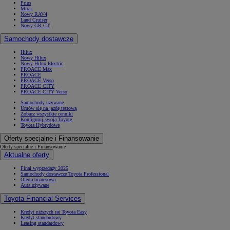
Prius
Mirai
Nowy RAV4
Land Cruiser
Nowy GR GT
Samochody dostawcze
Hilux
Nowy Hilux
Nowy Hilux Electric
PROACE Max
PROACE
PROACE Verso
PROACE CITY
PROACE CITY Verso
Samochody używane
Umów się na jazdę testową
Zobacz wszystkie cenniki
Konfiguruj swoją Toyotę
Toyota Hybrydowe
Oferty specjalne i Finansowanie
Oferty specjalne i Finansowanie
Aktualne oferty
Finał wyprzedaży 2025
Samochody dostawcze Toyota Professional
Oferta biznesowa
Auta używane
Toyota Financial Services
Kredyt niższych rat Toyota Easy
Kredyt standardowy
Leasing standardowy