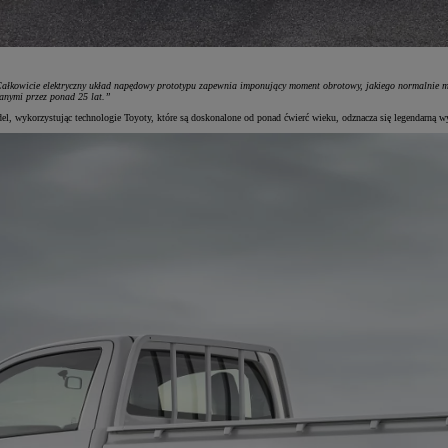
ałkowicie elektryczny układ napędowy prototypu zapewnia imponujący moment obrotowy, jakiego normalnie mo
anymi przez ponad 25 lat.”
del, wykorzystując technologie Toyoty, które są doskonalone od ponad ćwierć wieku, odznacza się legendarną w