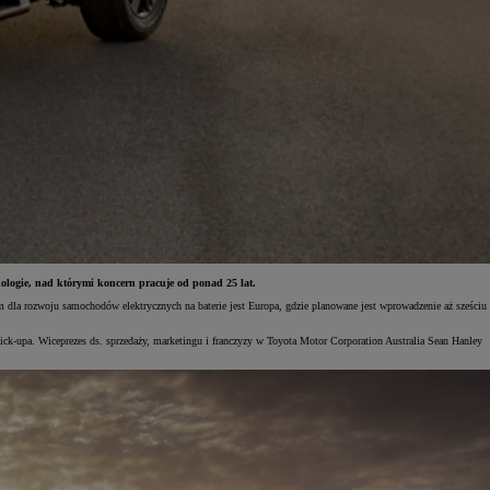
ologie, nad którymi koncern pracuje od ponad 25 lat.
 dla rozwoju samochodów elektrycznych na baterie jest Europa, gdzie planowane jest wprowadzenie aż sześciu
ick-upa. Wiceprezes ds. sprzedaży, marketingu i franczyzy w Toyota Motor Corporation Australia Sean Hanley