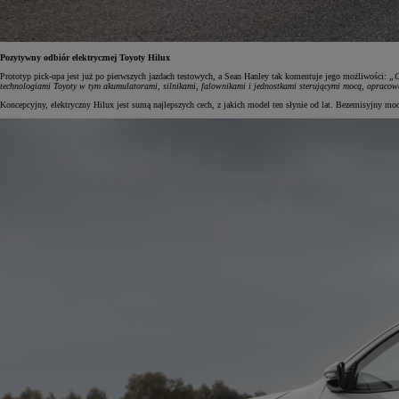
Pozytywny odbiór elektrycznej Toyoty Hilux
Prototyp pick-upa jest już po pierwszych jazdach testowych, a Sean Hanley tak komentuje jego możliwości:
„C
technologiami Toyoty w tym akumulatorami, silnikami, falownikami i jednostkami sterującymi mocą, opracow
Koncepcyjny, elektryczny Hilux jest sumą najlepszych cech, z jakich model ten słynie od lat. Bezemisyjny mo