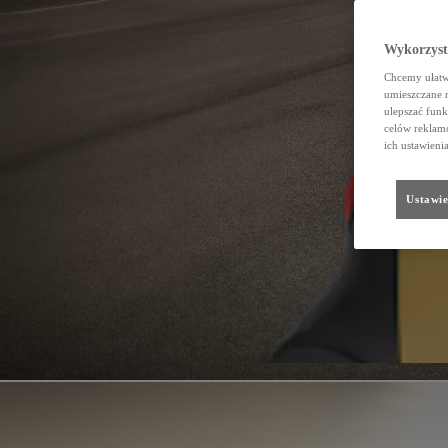
Wykorzystu
Chcemy ułatwi
umieszczane 
ulepszać funk
celów reklamo
ich ustawieni
Ustawie