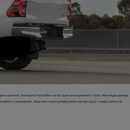
iwa paliwowe. Prototypowa Toyota Hilux ma być oparta na komponentach z Toyoty Mirai drugiej generacji.
czeństwa i niezawodności. Dzięki temu seryjna produkcja może rozpocząć się już w drugiej połowie tej