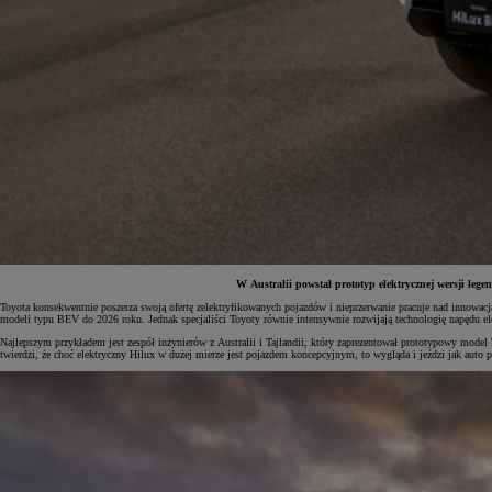
W Australii powstał prototyp elektrycznej wersji le
Toyota konsekwentnie poszerza swoją ofertę zelektryfikowanych pojazdów i nieprzerwanie pracuje nad innowac
modeli typu BEV do 2026 roku. Jednak specjaliści Toyoty równie intensywnie rozwijają technologię napędu el
Od
81 900 zł
Najlepszym przykładem jest zespół inżynierów z Australii i Tajlandii, który zaprezentował prototypowy mode
twierdzi, że choć elektryczny Hilux w dużej mierze jest pojazdem koncepcyjnym, to wygląda i jeździ jak auto 
Yaris Cross
HYBRID