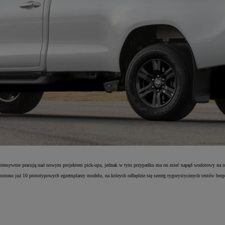
tensywnie pracują nad nowym projektem pick-upa, jednak w tym przypadku ma on mieć napęd wodorowy na ogn
rzono już 10 prototypowych egzemplarzy modelu, na których odbędzie się szereg rygorystycznych testów bezpie