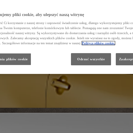
jemy pliki cookie, aby ulepszyć naszą witrynę
ć Ci korzystanie z naszej strony i usprawnić świadczenie usług, dlatego wykorzystujemy pliki co
na Twoim komputerze, telefonie komórkowym lub tablecie. Pomagają one nam zrozumieć Twoje 
cjonalność naszej witryny. Są wykorzystywane do dostarczania usług i narzędzi osób trzecich, a 
wych. Zalecamy akceptację wszystkich plików cookie. Jeżeli nie wyrażasz na to zgody, możesz 
a. Szczegółowe informacje na ten temat znajdziesz w naszej
Polityce plików cookie.
nia plików cookie
Odrzuć wszystkie
Zaakcept