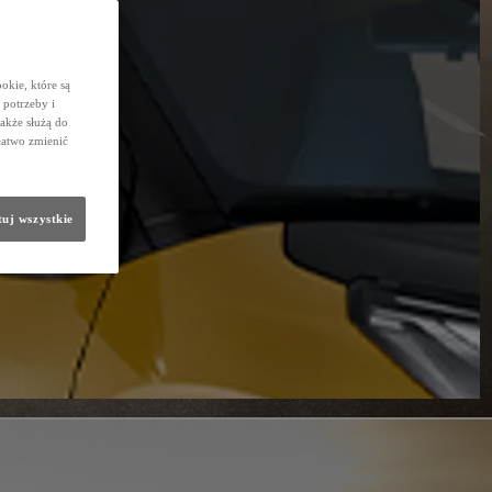
okie, które są
potrzeby i
także służą do
łatwo zmienić
uj wszystkie