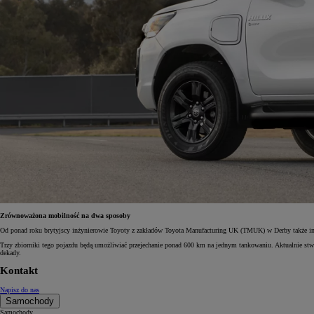
Zrównoważona mobilność na dwa sposoby
Od ponad roku brytyjscy inżynierowie Toyoty z zakładów Toyota Manufacturing UK (TMUK) w Derby także in
Trzy zbiorniki tego pojazdu będą umożliwiać przejechanie ponad 600 km na jednym tankowaniu. Aktualnie stwo
dekady.
Kontakt
Napisz do nas
Samochody
Samochody