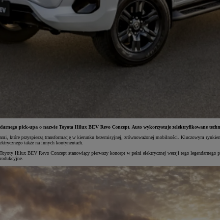
gendarnego pick-upa o nazwie Toyota Hilux BEV Revo Concept. Auto wykorzystuje zelektryfikowane techn
jami, które przyspieszą transformację w kierunku bezemisyjnej, zrównoważonej mobilności. Kluczowym rynkiem
ektrycznego także na innych kontynentach.
l Toyoty Hilux BEV Revo Concept stanowiący pierwszy koncept w pełni elektrycznej wersji tego legendarnego p
produkcyjne.