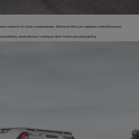
żna oczekiwać od silnika wysokoprężnego. Elektryczny Hilux jest napędzany zelektryfikowanymi
ytrzymałością, niezawodnością i cenioną na całym świecie najwyższą jakością.