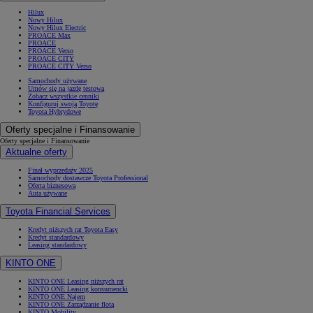
Hilux
Nowy Hilux
Nowy Hilux Electric
PROACE Max
PROACE
PROACE Verso
PROACE CITY
PROACE CITY Verso
Samochody używane
Umów się na jazdę testową
Zobacz wszystkie cenniki
Konfiguruj swoją Toyotę
Toyota Hybrydowe
Oferty specjalne i Finansowanie
Oferty specjalne i Finansowanie
Aktualne oferty
Finał wyprzedaży 2025
Samochody dostawcze Toyota Professional
Oferta biznesowa
Auta używane
Toyota Financial Services
Kredyt niższych rat Toyota Easy
Kredyt standardowy
Leasing standardowy
KINTO ONE
KINTO ONE Leasing niższych rat
KINTO ONE Leasing konsumencki
KINTO ONE Najem
KINTO ONE Zarządzanie flotą
KINTO Mobility