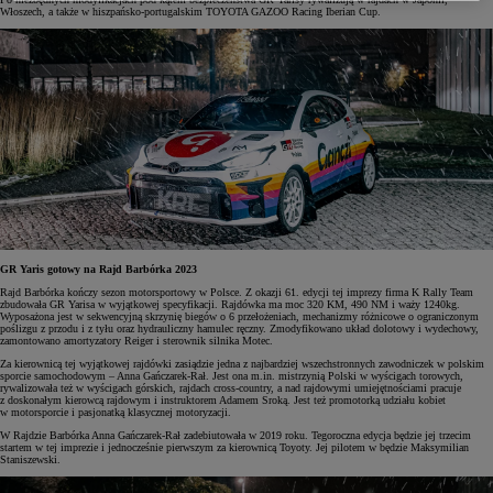
Włoszech, a także w hiszpańsko-portugalskim TOYOTA GAZOO Racing Iberian Cup.
GR Yaris gotowy na Rajd Barbórka 2023
Rajd Barbórka kończy sezon motorsportowy w Polsce. Z okazji 61. edycji tej imprezy firma K Rally Team
zbudowała GR Yarisa w wyjątkowej specyfikacji. Rajdówka ma moc 320 KM, 490 NM i waży 1240kg.
Wyposażona jest w sekwencyjną skrzynię biegów o 6 przełożeniach, mechanizmy różnicowe o ograniczonym
poślizgu z przodu i z tyłu oraz hydrauliczny hamulec ręczny. Zmodyfikowano układ dolotowy i wydechowy,
zamontowano amortyzatory Reiger i sterownik silnika Motec.
Za kierownicą tej wyjątkowej rajdówki zasiądzie jedna z najbardziej wszechstronnych zawodniczek w polskim
sporcie samochodowym – Anna Gańczarek-Rał. Jest ona m.in. mistrzynią Polski w wyścigach torowych,
rywalizowała też w wyścigach górskich, rajdach cross-country, a nad rajdowymi umiejętnościami pracuje
z doskonałym kierowcą rajdowym i instruktorem Adamem Sroką. Jest też promotorką udziału kobiet
w motorsporcie i pasjonatką klasycznej motoryzacji.
W Rajdzie Barbórka Anna Gańczarek-Rał zadebiutowała w 2019 roku. Tegoroczna edycja będzie jej trzecim
startem w tej imprezie i jednocześnie pierwszym za kierownicą Toyoty. Jej pilotem w będzie Maksymilian
Staniszewski.