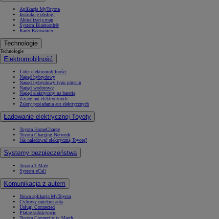
Aplikacja MyToyota
Instrukcje obsługi
Aktualizacja map
System Bluetooth®
Karty Ratownicze
Technologie
Technologie
Elektromobilność
Lider elektromobilności
Napęd hybrydowy
Napęd hybrydowy typu plug-in
Napęd wodorowy
Napęd elektryczny na baterię
Zasięg aut elektrycznych
Zalety posiadania aut elektrycznych
Ładowanie elektrycznej Toyoty
Toyota HomeCharge
Toyota Charging Network
Jak naładować elektryczną Toyotę?
Systemy bezpieczeństwa
Toyota T-Mate
System eCall
Komunikacja z autem
Nowa aplikacja MyToyota
Cyfrowy opiekun auta
Usługi Connected
Płatne subskrypcje
Toyota Connectivity Match