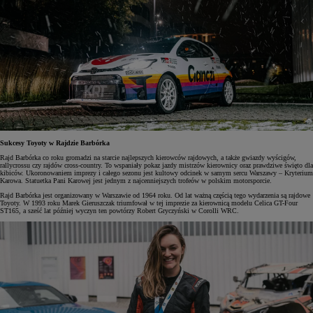
Sukcesy Toyoty w Rajdzie Barbórka
Rajd Barbórka co roku gromadzi na starcie najlepszych kierowców rajdowych, a także gwiazdy wyścigów,
rallycrossu czy rajdów cross-country. To wspaniały pokaz jazdy mistrzów kierownicy oraz prawdziwe święto dla
kibiców. Ukoronowaniem imprezy i całego sezonu jest kultowy odcinek w samym sercu Warszawy – Kryterium
Karowa. Statuetka Pani Karowej jest jednym z najcenniejszych trofeów w polskim motorsporcie.
Rajd Barbórka jest organizowany w Warszawie od 1964 roku. Od lat ważną częścią tego wydarzenia są rajdowe
Toyoty. W 1993 roku Marek Gieruszczak triumfował w tej imprezie za kierownicą modelu Celica GT-Four
ST165, a sześć lat później wyczyn ten powtórzy Robert Gryczyński w Corolli WRC.