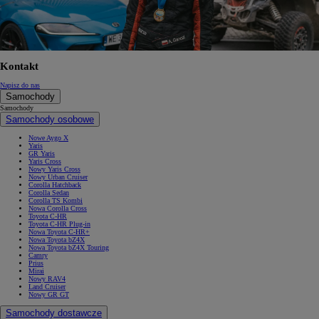
Kontakt
Napisz do nas
Samochody
Samochody
Samochody osobowe
Nowe Aygo X
Yaris
GR Yaris
Yaris Cross
Nowy Yaris Cross
Nowy Urban Cruiser
Corolla Hatchback
Corolla Sedan
Corolla TS Kombi
Nowa Corolla Cross
Toyota C-HR
Toyota C-HR Plug-in
Nowa Toyota C-HR+
Nowa Toyota bZ4X
Nowa Toyota bZ4X Touring
Camry
Prius
Mirai
Nowy RAV4
Land Cruiser
Nowy GR GT
Samochody dostawcze