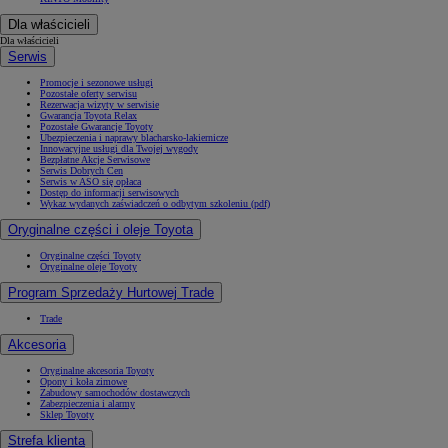
Dla właścicieli
Dla właścicieli
Serwis
Promocje i sezonowe usługi
Pozostałe oferty serwisu
Rezerwacja wizyty w serwisie
Gwarancja Toyota Relax
Pozostałe Gwarancje Toyoty
Ubezpieczenia i naprawy blacharsko-lakiernicze
Innowacyjne usługi dla Twojej wygody
Bezpłatne Akcje Serwisowe
Serwis Dobrych Cen
Serwis w ASO się opłaca
Dostęp do informacji serwisowych
Wykaz wydanych zaświadczeń o odbytym szkoleniu (pdf)
Oryginalne części i oleje Toyota
Oryginalne części Toyoty
Oryginalne oleje Toyoty
Program Sprzedaży Hurtowej Trade
Trade
Akcesoria
Oryginalne akcesoria Toyoty
Opony i koła zimowe
Zabudowy samochodów dostawczych
Zabezpieczenia i alarmy
Sklep Toyoty
Strefa klienta