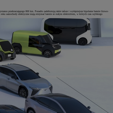
tansu przekraczającego 800 km. Ponadto zadebiutują także tańsze i wydajniejsze bipolarne baterie litowo-
oku samochody elektryczne mają otrzymać baterie ze stałym elektrolitem, w których czas szybkiego