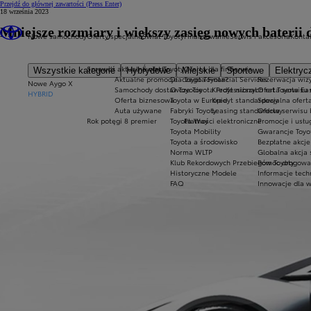
Przejdź do głównej zawartości
(Press Enter)
18 września 2023
Mniejsze rozmiary i większy zasięg nowych baterii 
Nowe samochody
Oferty specjalne
Świat Toyoty
Finansowanie
Serwis i akcesoria
Konta
Sprawdź aktualne oferty
Świat Toyoty
Oferta dla firm
Serwis
Wszystkie kategorie
Hybrydowe
Miejskie
Sportowe
Elektryc
Aktualne promocje
Dlaczego Toyota?
Toyota Financial Services
Rezerwacja wizy
Nowe Aygo X
Samochody dostawcze Toyota Professional
O Toyocie
Kredyt niższych rat Toyota Ea
Oferta serwisu
HYBRID
Oferta biznesowa
Toyota w Europie
Kredyt standardowy
Specjalna ofert
Auta używane
Fabryki Toyoty
Leasing standardowy
Oferta serwisu 
Rok potęgi 8 premier
Toyota Way
Płatności elektroniczne
Promocje i usł
Toyota Mobility
Gwarancje Toyo
Toyota a środowisko
Bezpłatne akcj
Norma WLTP
Globalna akcja
Klub Rekordowych Przebiegów Toyoty
Pomoc drogowa w
Historyczne Modele
Informacje tech
FAQ
Innowacje dla 