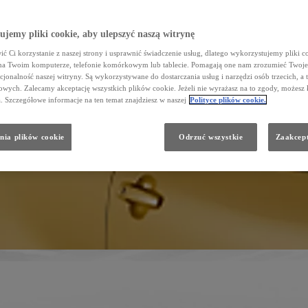
jemy pliki cookie, aby ulepszyć naszą witrynę
ć Ci korzystanie z naszej strony i usprawnić świadczenie usług, dlatego wykorzystujemy pliki co
na Twoim komputerze, telefonie komórkowym lub tablecie. Pomagają one nam zrozumieć Twoje 
cjonalność naszej witryny. Są wykorzystywane do dostarczania usług i narzędzi osób trzecich, a 
wych. Zalecamy akceptację wszystkich plików cookie. Jeżeli nie wyrażasz na to zgody, możesz 
a. Szczegółowe informacje na ten temat znajdziesz w naszej
Polityce plików cookie.
nia plików cookie
Odrzuć wszystkie
Zaakcept