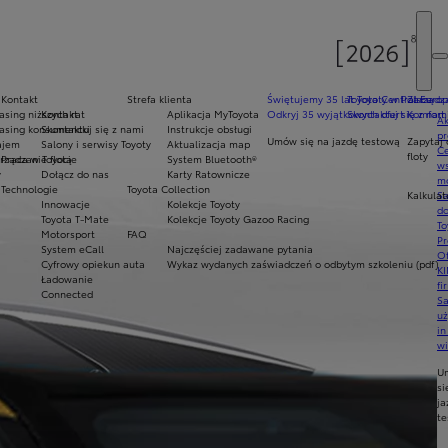
Kontakt
Strefa klienta
Świętujemy 35 lat Toyoty w Polsce
Toyota Central Europ
Zarządza
sing niższych rat
Kontakt
Aplikacja MyToyota
Odkryj 35 wyjątkowych ofert
Skontaktuj się z nam
Komfort 
Ak
asing konsumencki
Skontaktuj się z nami
Instrukcje obsługi
pr
Umów się na jazdę testową
Zapytaj 
ajem
Salony i serwisy Toyoty
Aktualizacja map
Ce
floty
ządzanie flotą
Praca w Toyocie
System Bluetooth®
ws
y
Dołącz do nas
Karty Ratownicze
mo
Technologie
Toyota Collection
Kalkulat
S
Innowacje
Kolekcje Toyoty
do
Toyota T-Mate
Kolekcje Toyoty Gazoo Racing
To
Motorsport
FAQ
Pr
System eCall
Najczęściej zadawane pytania
Of
Cyfrowy opiekun auta
Wykaz wydanych zaświadczeń o odbytym szkoleniu (pdf)
KI
Ładowanie
fi
Connected
S
u
in
w
U
si
ja
te