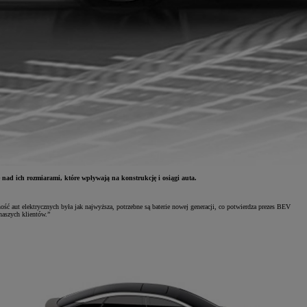
nad ich rozmiarami, które wpływają na konstrukcję i osiągi auta.
 aut elektrycznych była jak najwyższa, potrzebne są baterie nowej generacji, co potwierdza prezes BEV
naszych klientów.”