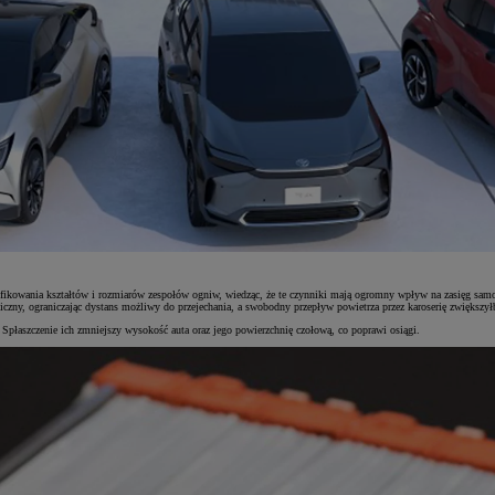
dyfikowania kształtów i rozmiarów zespołów ogniw, wiedząc, że te czynniki mają ogromny wpływ na zasięg sa
czny, ograniczając dystans możliwy do przejechania, a swobodny przepływ powietrza przez karoserię zwiększył
Spłaszczenie ich zmniejszy wysokość auta oraz jego powierzchnię czołową, co poprawi osiągi.