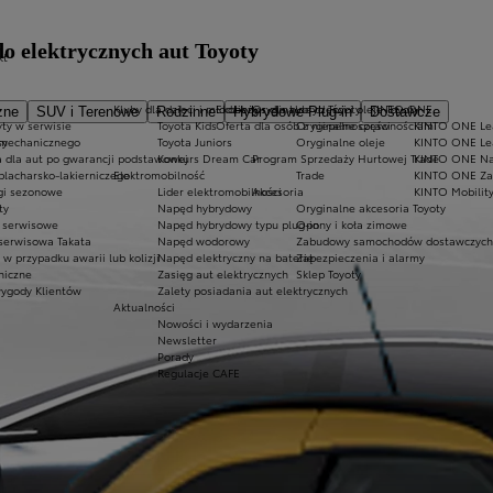
do elektrycznych aut Toyoty
kt
Kluby dla dzieci i młodzieży
Ekobonus dla hybryd Toyoty
Oryginalne części i oleje Toyoty
KINTO ONE
zne
SUV i Terenowe
Rodzinne
Hybrydowe Plug-in
Dostawcze
ty w serwisie
Toyota Kids
Oferta dla osób z niepełnosprawnościami
Oryginalne części
KINTO ONE Lea
sy
 mechanicznego
Toyota Juniors
Oryginalne oleje
KINTO ONE Le
a dla aut po gwarancji podstawowej
Konkurs Dream Car
Program Sprzedaży Hurtowej Trade
KINTO ONE N
blacharsko-lakierniczego
Elektromobilność
Trade
KINTO ONE Zar
ugi sezonowe
Lider elektromobilności
Akcesoria
KINTO Mobilit
ty
Napęd hybrydowy
Oryginalne akcesoria Toyoty
e serwisowe
Napęd hybrydowy typu plug-in
Opony i koła zimowe
 serwisowa Takata
Napęd wodorowy
Zabudowy samochodów dostawczych
 przypadku awarii lub kolizji
Napęd elektryczny na baterię
Zabezpieczenia i alarmy
niczne
Zasięg aut elektrycznych
Sklep Toyoty
wygody Klientów
Zalety posiadania aut elektrycznych
Aktualności
Nowości i wydarzenia
Newsletter
Porady
Regulacje CAFE