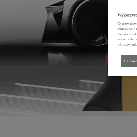
Wykorzystu
Chcemy ułatwi
umieszczane 
ulepszać funk
celów reklamo
ich ustawieni
Ustawie