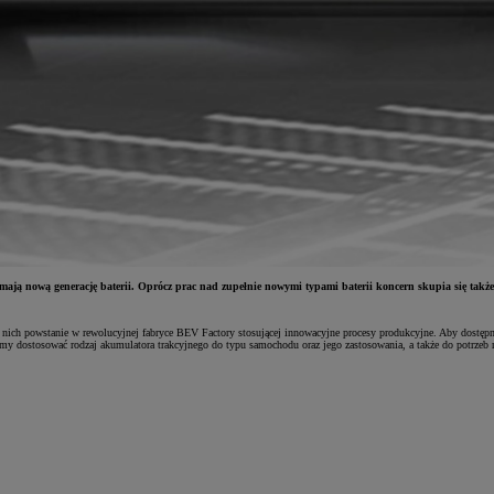
ają nową generację baterii. Oprócz prac nad zupełnie nowymi typami baterii koncern skupia się także 
ch powstanie w rewolucyjnej fabryce BEV Factory stosującej innowacyjne procesy produkcyjne. Aby dostępność
cemy dostosować rodzaj akumulatora trakcyjnego do typu samochodu oraz jego zastosowania, a także do potrzeb 