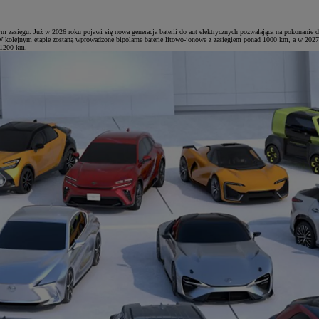
zasięgu. Już w 2026 roku pojawi się nowa generacja baterii do aut elektrycznych pozwalająca na pokonanie dys
 kolejnym etapie zostaną wprowadzone bipolarne baterie litowo-jonowe z zasięgiem ponad 1000 km, a w 2027 r
 1200 km.