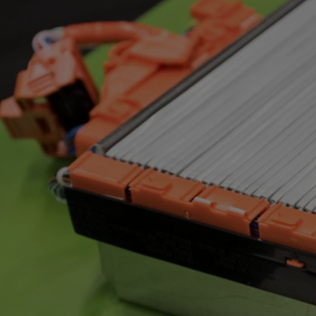
Od
105 300 zł
Corolla Hatchback
HYBRID