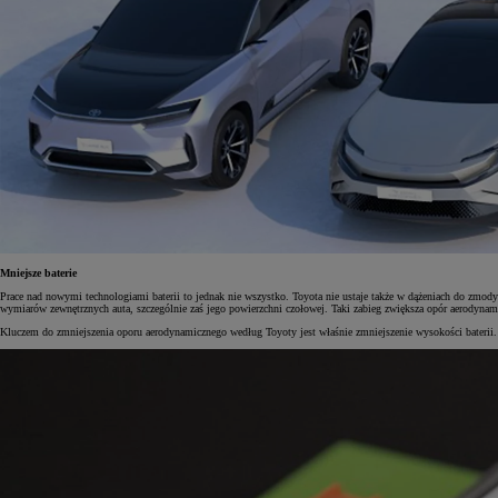
Mniejsze baterie
Prace nad nowymi technologiami baterii to jednak nie wszystko. Toyota nie ustaje także w dążeniach do zmo
wymiarów zewnętrznych auta, szczególnie zaś jego powierzchni czołowej. Taki zabieg zwiększa opór aerodynami
Kluczem do zmniejszenia oporu aerodynamicznego według Toyoty jest właśnie zmniejszenie wysokości baterii. 