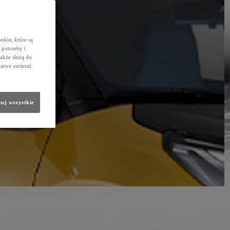
okie, które są
potrzeby i
także służą do
łatwo zmienić
uj wszystkie