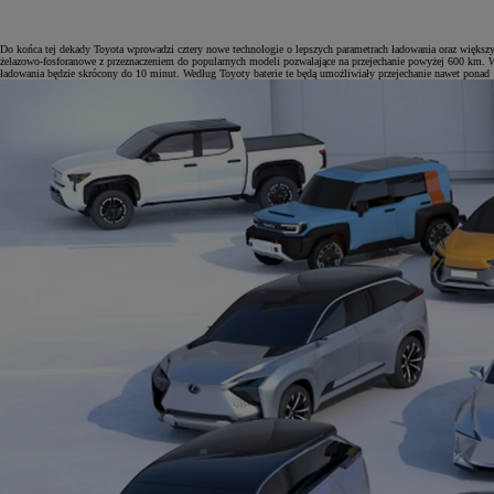
Do końca tej dekady Toyota wprowadzi cztery nowe technologie o lepszych parametrach ładowania oraz większym 
żelazowo-fosforanowe z przeznaczeniem do popularnych modeli pozwalające na przejechanie powyżej 600 km. W
ładowania będzie skrócony do 10 minut. Według Toyoty baterie te będą umożliwiały przejechanie nawet ponad