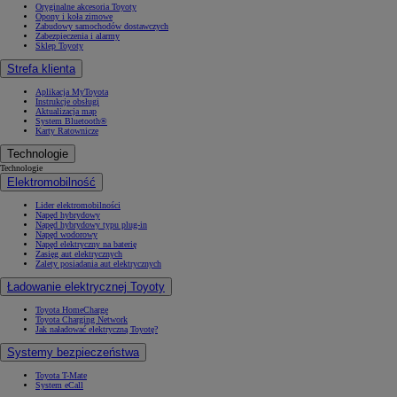
Oryginalne akcesoria Toyoty
Opony i koła zimowe
Zabudowy samochodów dostawczych
Zabezpieczenia i alarmy
Sklep Toyoty
Strefa klienta
Aplikacja MyToyota
Instrukcje obsługi
Aktualizacja map
System Bluetooth®
Karty Ratownicze
Technologie
Technologie
Elektromobilność
Lider elektromobilności
Napęd hybrydowy
Napęd hybrydowy typu plug-in
Napęd wodorowy
Napęd elektryczny na baterię
Zasięg aut elektrycznych
Zalety posiadania aut elektrycznych
Ładowanie elektrycznej Toyoty
Toyota HomeCharge
Toyota Charging Network
Jak naładować elektryczną Toyotę?
Systemy bezpieczeństwa
Toyota T-Mate
System eCall