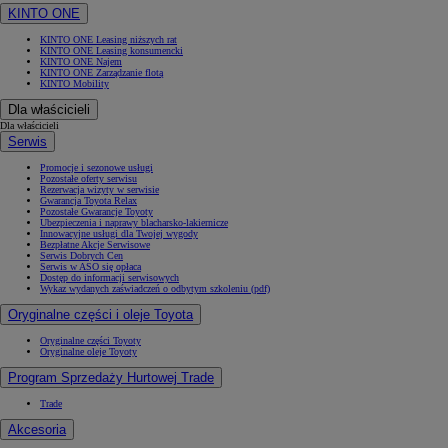
KINTO ONE
KINTO ONE Leasing niższych rat
KINTO ONE Leasing konsumencki
KINTO ONE Najem
KINTO ONE Zarządzanie flotą
KINTO Mobility
Dla właścicieli
Dla właścicieli
Serwis
Promocje i sezonowe usługi
Pozostałe oferty serwisu
Rezerwacja wizyty w serwisie
Gwarancja Toyota Relax
Pozostałe Gwarancje Toyoty
Ubezpieczenia i naprawy blacharsko-lakiernicze
Innowacyjne usługi dla Twojej wygody
Bezpłatne Akcje Serwisowe
Serwis Dobrych Cen
Serwis w ASO się opłaca
Dostęp do informacji serwisowych
Wykaz wydanych zaświadczeń o odbytym szkoleniu (pdf)
Oryginalne części i oleje Toyota
Oryginalne części Toyoty
Oryginalne oleje Toyoty
Program Sprzedaży Hurtowej Trade
Trade
Akcesoria