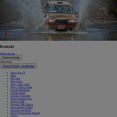
Kontakt
Napisz do nas
Samochody
Samochody
Samochody osobowe
Nowe Aygo X
Yaris
GR Yaris
Yaris Cross
Nowy Yaris Cross
Nowy Urban Cruiser
Corolla Hatchback
Corolla Sedan
Corolla TS Kombi
Nowa Corolla Cross
Toyota C-HR
Toyota C-HR Plug-in
Nowa Toyota C-HR+
Nowa Toyota bZ4X
Nowa Toyota bZ4X Touring
Camry