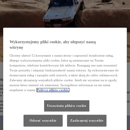
Wykorzystujemy pliki cookie, aby ulepszyć naszą
witrynę
Chcemy ułatwić Ci korzystanie z naszej strony i usprawnić świadczenie usług,
dlatego wykorzystujemy pliki cookie, które są umieszczane na Twoim
komputerze, telefonie komórkowym lub tablecie. Pomagają one nam zrozumieć
W nadchodzącej edycji Rajdu Dakar Classic wystartuje klasyczny Land Cruiser HDJ 80. Będzie
Twoje potrzeby i ulepszać funkcjonalność naszej witryny. Są wykorzystywane do
to pierwszy udział polskiej załogi w terenowej Toyocie z lat 90. XX wieku i nawiązanie
do debiutanckich startów fabrycznego zespołu Toyoty w tym najtrudniejszym wyścigu świata.
dostarczania usług i narzędzi osób trzecich, a także służą do celów reklamowych.
Toyota Team Classic
Zalecamy akceptację wszystkich plików cookie. Jeżeli nie wyrażasz na to zgody,
możesz łatwo zmienić ich ustawienia. Szczegółowe informacje na ten temat
TTC, czyli Toyota Team Classic, to sportowy projekt, który powstał w 2016 roku z inicjatywy Roberta
Mularczyka, szefa komunikacji Toyota Central Europe, oraz Michała Horodeńskiego, kierowcy rajdowego
znajdziesz w naszej
Polityce plików cookie.
i pasjonata motorsportu. TTC odwołuje się do motorsportowej historii Toyoty i jej niezapomnianych osiągnięć
w rajdach i wyścigach.
Wśród głównych zadań zespołu wymienić należy rywalizację w różnych dyscyplinach sportów samochodowych
oraz prezentację historycznych i aktualnych sportowych modeli Toyoty. TTC angażuje się też w działania
Ustawienia plików cookie
podnoszące świadomość kierowców z zakresu bezpieczeństwa na drogach. Organizuje także zawody i treningi
na torach, zloty i prezentacje.
Odrzuć wszystkie
Zaakceptuj wszystkie