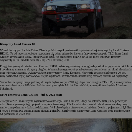
Klasyczny Land Cruiser 80
W nadchodzącym Rajdzie Dakar Classic polski zespół postanowił wystartować rajdową repliką Land Cruisera
HDJ80. To od tego samochodu rozpoczęła się pełna sukcesów historia fabrycznego zespołu TLC Team Land
Cruiser Toyota Auto Body, która trwa do dziś. Na przestrzeni prawie 30 lat do mety kultowej imprezy
dojeżdżały m.in. modele serii J8, J10, J20 i aktualnej J30.
Przygotowywany do startu Land Cruiser HDJ80 będzie wyposażony w oryginalny silnik o pojemności 4,2 litra
i oryginalną manualną skrzynię biegów. W ramach przygotowań przebudowany zostanie m.in. układ chłodzenia
oraz tylne zawieszenie, wykorzystujące amortyzatory firmy Donnere. Nadwozie zostanie skrócone o 20 cm,
żeby samochód lepiej zachowywał się na wydmach. Wzmocniono konstrukcję ramową oraz układ napędowy.
Samochód w specyfikacji gotowej do rajdu będzie ważyć 2200 kg. Jego moc osiągnie 215 KM, a maksymalny
moment obrotowy – 650 Nm. Za kierownicą zasiądzie Michał Horodeński, a jego pilotem będzie Arkadiusz
Sałaciński.
Nowa generacja Land Cruiser – już w 2024 roku
2 sierpnia 2023 roku Toyota zaprezentowała nowego Land Cruisera, który do salonów trafi już w przyszłym
roku. Nowa generacja tego pojazdu czerpie z terenowego DNA marki. Auto zostało zbudowane na klasycznej
ramie, z napędem na 4 koła z reduktorem. W Polsce będzie oferowane z silnikiem Diesla o pojemności 2,8 litra
i nową 8-stopniową automatyczną skrzynią biegów. Zamówienia na nowego Land Cruisera będą przyjmowane
od października 2023 roku.