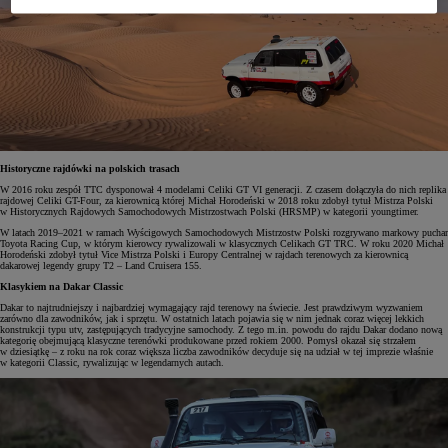
Historyczne rajdówki na polskich trasach
W 2016 roku zespół TTC dysponował 4 modelami Celiki GT VI generacji. Z czasem dołączyła do nich replika
rajdowej Celiki GT-Four, za kierownicą której Michał Horodeński w 2018 roku zdobył tytuł Mistrza Polski
w Historycznych Rajdowych Samochodowych Mistrzostwach Polski (HRSMP) w kategorii youngtimer.
W latach 2019–2021 w ramach Wyścigowych Samochodowych Mistrzostw Polski rozgrywano markowy puchar
Toyota Racing Cup, w którym kierowcy rywalizowali w klasycznych Celikach GT TRC. W roku 2020 Michał
Horodeński zdobył tytuł Vice Mistrza Polski i Europy Centralnej w rajdach terenowych za kierownicą
dakarowej legendy grupy T2 – Land Cruisera 155.
Klasykiem na Dakar Classic
Dakar to najtrudniejszy i najbardziej wymagający rajd terenowy na świecie. Jest prawdziwym wyzwaniem
zarówno dla zawodników, jak i sprzętu. W ostatnich latach pojawia się w nim jednak coraz więcej lekkich
konstrukcji typu utv, zastępujących tradycyjne samochody. Z tego m.in. powodu do rajdu Dakar dodano nową
kategorię obejmującą klasyczne terenówki produkowane przed rokiem 2000. Pomysł okazał się strzałem
w dziesiątkę – z roku na rok coraz większa liczba zawodników decyduje się na udział w tej imprezie właśnie
w kategorii Classic, rywalizując w legendarnych autach.