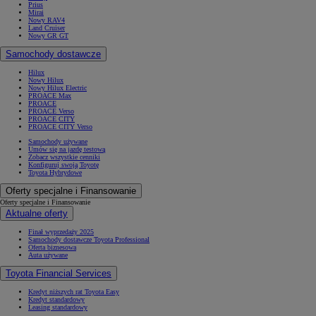
Prius
Mirai
Nowy RAV4
Land Cruiser
Nowy GR GT
Samochody dostawcze
Hilux
Nowy Hilux
Nowy Hilux Electric
PROACE Max
PROACE
PROACE Verso
PROACE CITY
PROACE CITY Verso
Samochody używane
Umów się na jazdę testową
Zobacz wszystkie cenniki
Konfiguruj swoją Toyotę
Toyota Hybrydowe
Oferty specjalne i Finansowanie
Oferty specjalne i Finansowanie
Aktualne oferty
Finał wyprzedaży 2025
Samochody dostawcze Toyota Professional
Oferta biznesowa
Auta używane
Toyota Financial Services
Kredyt niższych rat Toyota Easy
Kredyt standardowy
Leasing standardowy