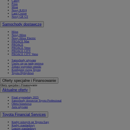
Camry
Prius
Mirai
Nowy RAV4
Land Cruiser
Nowy GR GT
Samochody dostawcze
Hilux
Nowy Hilux
Nowy Hilux Electric
PROACE Max
PROACE
PROACE Verso
PROACE CITY
PROACE CITY Verso
Samochody używane
Umów się na jazdę testową
Zobacz wszystkie cenniki
Konfiguruj swoją Toyotę
Toyota Hybrydowe
Oferty specjalne i Finansowanie
Oferty specjalne i Finansowanie
Aktualne oferty
Finał wyprzedaży 2025
Samochody dostawcze Toyota Professional
Oferta biznesowa
Auta używane
Toyota Financial Services
Kredyt niższych rat Toyota Easy
Kredyt standardowy
Leasing standardowy