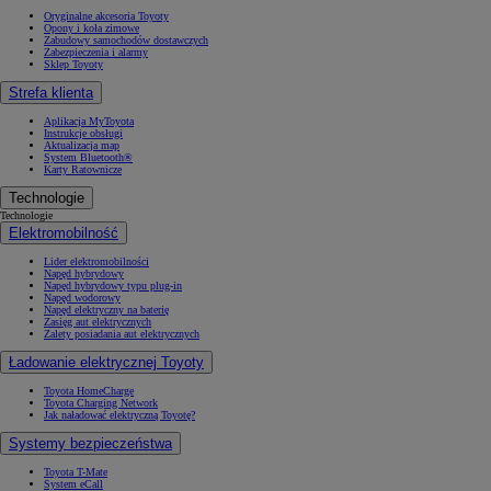
Oryginalne akcesoria Toyoty
Opony i koła zimowe
Zabudowy samochodów dostawczych
Zabezpieczenia i alarmy
Sklep Toyoty
Strefa klienta
Aplikacja MyToyota
Instrukcje obsługi
Aktualizacja map
System Bluetooth®
Karty Ratownicze
Technologie
Technologie
Elektromobilność
Lider elektromobilności
Napęd hybrydowy
Napęd hybrydowy typu plug-in
Napęd wodorowy
Napęd elektryczny na baterię
Zasięg aut elektrycznych
Zalety posiadania aut elektrycznych
Ładowanie elektrycznej Toyoty
Toyota HomeCharge
Toyota Charging Network
Jak naładować elektryczną Toyotę?
Systemy bezpieczeństwa
Toyota T-Mate
System eCall