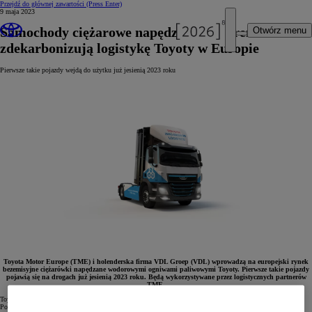
Przejdź do głównej zawartości
(Press Enter)
9 maja 2023
Samochody ciężarowe napędzane wodorem
Otwórz menu
zdekarbonizują logistykę Toyoty w Europie
Pierwsze takie pojazdy wejdą do użytku już jesienią 2023 roku
Toyota Motor Europe (TME) i holenderska firma VDL Groep (VDL) wprowadzą na europejski rynek
bezemisyjne ciężarówki napędzane wodorowymi ogniwami paliwowymi Toyoty. Pierwsze takie pojazdy
pojawią się na drogach już jesienią 2023 roku. Będą wykorzystywane przez logistycznych partnerów
TME.
Toyota od lat dąży do dekarbonizacji transportu drogowego, a partnerstwo z VDL ma ten cel przybliżyć.
Pomogą w tym wodorowe ciężarówki, które będą miały do odegrania znaczącą rolę w redukcji emisji CO
2