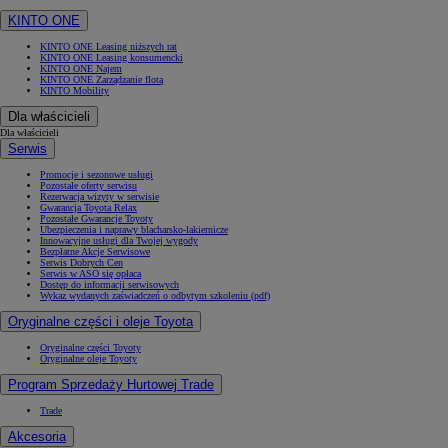
KINTO ONE
KINTO ONE Leasing niższych rat
KINTO ONE Leasing konsumencki
KINTO ONE Najem
KINTO ONE Zarządzanie flotą
KINTO Mobility
Dla właścicieli
Dla właścicieli
Serwis
Promocje i sezonowe usługi
Pozostałe oferty serwisu
Rezerwacja wizyty w serwisie
Gwarancja Toyota Relax
Pozostałe Gwarancje Toyoty
Ubezpieczenia i naprawy blacharsko-lakiernicze
Innowacyjne usługi dla Twojej wygody
Bezpłatne Akcje Serwisowe
Serwis Dobrych Cen
Serwis w ASO się opłaca
Dostęp do informacji serwisowych
Wykaz wydanych zaświadczeń o odbytym szkoleniu (pdf)
Oryginalne części i oleje Toyota
Oryginalne części Toyoty
Oryginalne oleje Toyoty
Program Sprzedaży Hurtowej Trade
Trade
Akcesoria