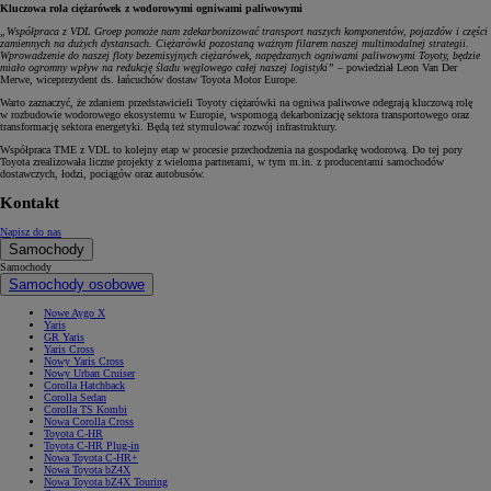
Kluczowa rola ciężarówek z wodorowymi ogniwami paliwowymi
„Współpraca z VDL Groep pomoże nam zdekarbonizować transport naszych komponentów, pojazdów i części
zamiennych na dużych dystansach. Ciężarówki pozostaną ważnym filarem naszej multimodalnej strategii.
Wprowadzenie do naszej floty bezemisyjnych ciężarówek, napędzanych ogniwami paliwowymi Toyoty, będzie
miało ogromny wpływ na redukcję śladu węglowego całej naszej logistyki”
– powiedział Leon Van Der
Merwe, wiceprezydent ds. łańcuchów dostaw Toyota Motor Europe.
Warto zaznaczyć, że zdaniem przedstawicieli Toyoty ciężarówki na ogniwa paliwowe odegrają kluczową rolę
w rozbudowie wodorowego ekosystemu w Europie, wspomogą dekarbonizację sektora transportowego oraz
transformację sektora energetyki. Będą też stymulować rozwój infrastruktury.
Współpraca TME z VDL to kolejny etap w procesie przechodzenia na gospodarkę wodorową. Do tej pory
Toyota zrealizowała liczne projekty z wieloma partnerami, w tym m.in. z producentami samochodów
dostawczych, łodzi, pociągów oraz autobusów.
Kontakt
Napisz do nas
Samochody
Samochody
Samochody osobowe
Nowe Aygo X
Yaris
GR Yaris
Yaris Cross
Nowy Yaris Cross
Nowy Urban Cruiser
Corolla Hatchback
Corolla Sedan
Corolla TS Kombi
Nowa Corolla Cross
Toyota C-HR
Toyota C-HR Plug-in
Nowa Toyota C-HR+
Nowa Toyota bZ4X
Nowa Toyota bZ4X Touring