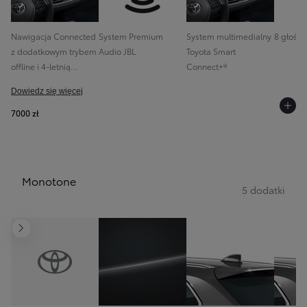
Nawigacja Connected
System Premium
System multimedialny
8 głośni
z dodatkowym trybem
Audio JBL
Toyota Smart
offline i 4-letnią
Connect+®
darmową transmisją
Dowiedz się więcej
danych
7000 zł
Monotone
5 dodatki
Następny