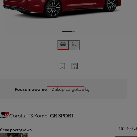
Zapisz na swoim koncie
Twój kod
Podsumowanie
Zakup za gotówkę
Corolla TS Kombi
GR SPORT
Gazoo Racing
161 400 zł
Cena początkowa