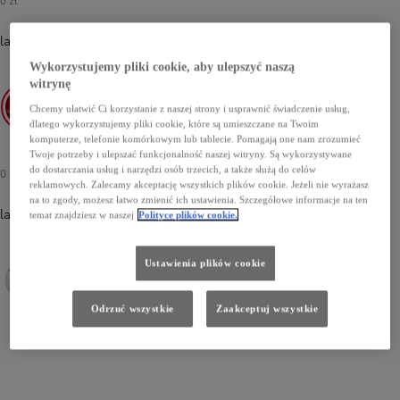
lakier specjalny
-
2SZ Imperial Red/Eclipse Black
0 zł
Wykorzystujemy pliki cookie, aby ulepszyć naszą
witrynę
Chcemy ułatwić Ci korzystanie z naszej strony i usprawnić świadczenie usług,
dlatego wykorzystujemy pliki cookie, które są umieszczane na Twoim
2SZ Imperial Red/Eclipse Black
2RD Precious Silver/Eclipse Black
M42 Volcano Orange/Eclipse Black
komputerze, telefonie komórkowym lub tablecie. Pomagają one nam zrozumieć
Twoje potrzeby i ulepszać funkcjonalność naszej witryny. Są wykorzystywane
do dostarczania usług i narzędzi osób trzecich, a także służą do celów
0 zł
reklamowych. Zalecamy akceptację wszystkich plików cookie. Jeżeli nie wyrażasz
na to zgody, możesz łatwo zmienić ich ustawienia. Szczegółowe informacje na ten
lakier perłowy
temat znajdziesz w naszej
Polityce plików cookie.
Ustawienia plików cookie
2PU Platinum White Pearl/Eclipse Black
M52 Storm Grey/Eclipse Black
Odrzuć wszystkie
Zaakceptuj wszystkie