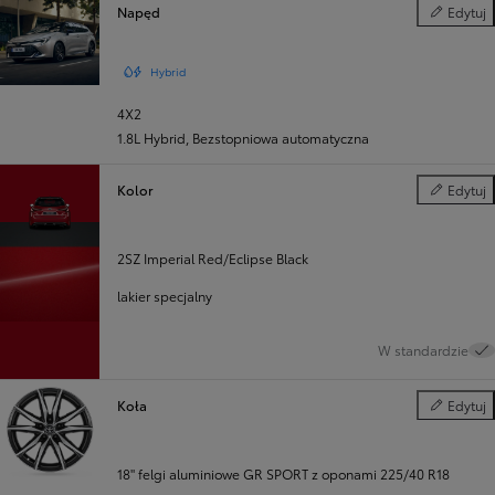
Napęd
Edytuj
Napęd
Hybrid
4X2
1.8L Hybrid
,
Bezstopniowa automatyczna
Kolor
Edytuj
Kolor
2SZ Imperial Red/Eclipse Black
lakier specjalny
W standardzie
Koła
Edytuj
Koła
18" felgi aluminiowe GR SPORT z oponami 225/40 R18