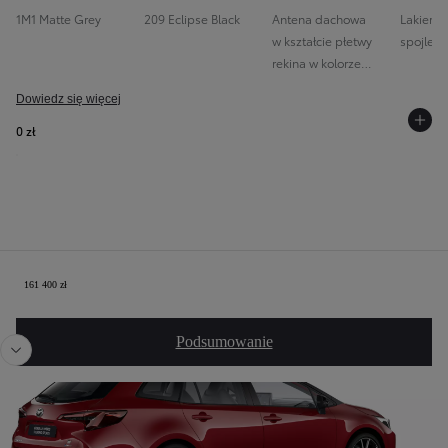
1M1 Matte Grey
209 Eclipse Black
Antena dachowa
Lakierow
w kształcie płetwy
spojler
rekina w kolorze
nadwozia (Shark-fin)
Dowiedz się więcej
0 zł
Twoja konfiguracja
161 400 zł
Poprzedni
Nast
Podsumowanie