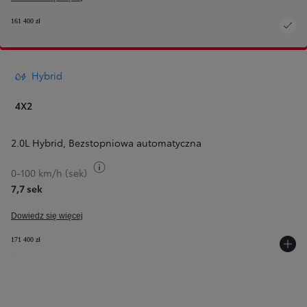
161 400 zł
Hybrid
4X2
2.0L Hybrid
,
Bezstopniowa automatyczna
Przełącz informacje o paliwie
0-100 km/h (sek)
7,7 sek
Dowiedz się więcej
171 400 zł