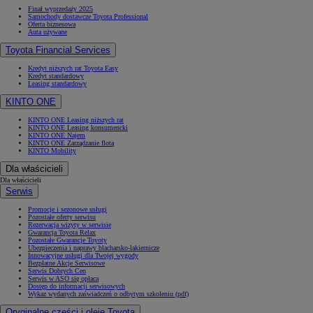
Finał wyprzedaży 2025
Samochody dostawcze Toyota Professional
Oferta biznesowa
Auta używane
Toyota Financial Services
Kredyt niższych rat Toyota Easy
Kredyt standardowy
Leasing standardowy
KINTO ONE
KINTO ONE Leasing niższych rat
KINTO ONE Leasing konsumencki
KINTO ONE Najem
KINTO ONE Zarządzanie flotą
KINTO Mobility
Dla właścicieli
Dla właścicieli
Serwis
Promocje i sezonowe usługi
Pozostałe oferty serwisu
Rezerwacja wizyty w serwisie
Gwarancja Toyota Relax
Pozostałe Gwarancje Toyoty
Ubezpieczenia i naprawy blacharsko-lakiernicze
Innowacyjne usługi dla Twojej wygody
Bezpłatne Akcje Serwisowe
Serwis Dobrych Cen
Serwis w ASO się opłaca
Dostęp do informacji serwisowych
Wykaz wydanych zaświadczeń o odbytym szkoleniu (pdf)
Oryginalne części i oleje Toyota