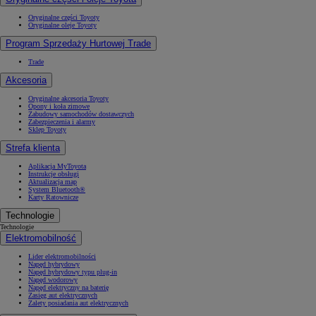
Oryginalne części Toyoty
Oryginalne oleje Toyoty
Program Sprzedaży Hurtowej Trade
Trade
Akcesoria
Oryginalne akcesoria Toyoty
Opony i koła zimowe
Zabudowy samochodów dostawczych
Zabezpieczenia i alarmy
Sklep Toyoty
Strefa klienta
Aplikacja MyToyota
Instrukcje obsługi
Aktualizacja map
System Bluetooth®
Karty Ratownicze
Technologie
Technologie
Elektromobilność
Lider elektromobilności
Napęd hybrydowy
Napęd hybrydowy typu plug-in
Napęd wodorowy
Napęd elektryczny na baterię
Zasięg aut elektrycznych
Zalety posiadania aut elektrycznych