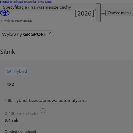
Przejdź do głównej zawartości
(Press Enter)
Specyfikacje i najważniejsze cechy
Otwórz menu
Wróć do strony modelu
Wybrany
GR SPORT
Silnik
Hybrid
4X2
1.8L Hybrid
,
Bezstopniowa automatyczna
Przełącz informacje o paliwie
0-100 km/h (sek)
9,4 sek
Dowiedz się więcej