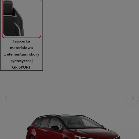
Tapicerka
materiałowa
z elementami skóry
syntetycznej
GR SPORT
Poprzedni
Nast