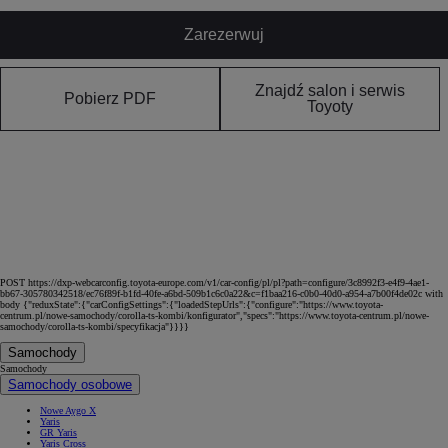
Zarezerwuj
Znajdź salon i serwis
Pobierz PDF
Toyoty
POST https://dxp-webcarconfig.toyota-europe.com/v1/car-config/pl/pl?path=configure/3c8992f3-e4f9-4ae1-
bb67-305780342518/ec76f89f-b1fd-40fe-a6bd-509b1c6c0a22&c=f1baa216-c0b0-40d0-a954-a7b00f4de02c with
body {"reduxState":{"carConfigSettings":{"loadedStepUrls":{"configure":"https://www.toyota-
centrum.pl/nowe-samochody/corolla-ts-kombi/konfigurator","specs":"https://www.toyota-centrum.pl/nowe-
samochody/corolla-ts-kombi/specyfikacja"}}}}
Samochody
Samochody
Samochody osobowe
Nowe Aygo X
Yaris
GR Yaris
Yaris Cross