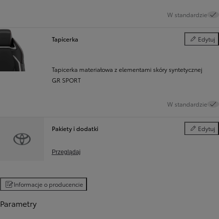
W standardzie
Tapicerka
Edytuj
Tapicerka
Tapicerka materiałowa z elementami skóry syntetycznej
GR SPORT
W standardzie
Pakiety i dodatki
Edytuj
Pakiety i d
Przeglądaj
Informacje o producencie
Parametry