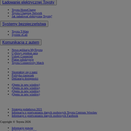
Ładowanie elektrycznej Toyoty
Toyota HomeCharge
Toyota Charging Network
Jak naładować elektryczną Toyotę?
Systemy bezpieczeństwa
Toyota T-Mate
System eCall
Komunikacja z autem
Nowa aplikacja MyToyota
Cyfrowy opiekun auta
Usługi Connected
Płatne subskrypcje
Toyota Connectivity Match
Skontaktuj się z nami
Polityka ciasteczek
Deklaracja dostępności
(Opens in new window)
(Opens in new window)
(Opens in new window)
(Opens in new window)
Strategia podatkowa 2021
Informacja o przetwarzaniu danych osobowych Toyota Centrum Wrocław
Informacje o przetwarzaniu danych osobowych Facebook
Copyright © Toyota 2026
Informacje prawne