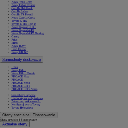
Nowy Yaris Cross
Nowy Urban Cruiser
Corolla Hatchback
Corolla Sedan
Corolla TS Kombi
Nowa Corolla Cross
Toyota C-HR
Toyota C-HR Plug-in
Nowa Toyota C-HR+
Nowa Toyota bZ4X
Nowa Toyota bZ4X Touring
Camry
Prius
Mirai
Nowy RAV4
Land Cruiser
Nowy GR GT
Samochody dostawcze
Hilux
Nowy Hilux
Nowy Hilux Electric
PROACE Max
PROACE
PROACE Verso
PROACE CITY
PROACE CITY Verso
Samochody używane
Umów się na jazdę testową
Zobacz wszystkie cenniki
Konfiguruj swoją Toyotę
Toyota Hybrydowe
Oferty specjalne i Finansowanie
Oferty specjalne i Finansowanie
Aktualne oferty