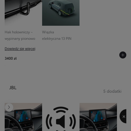
Hak holowniczy –
Wiązka
wypinany pionowo
elektryczna 13 PIN
Dowiedz się więcej
3400 zł
JBL
5 dodatki
Następny