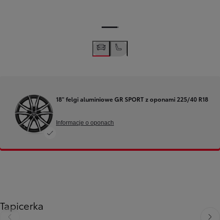
18" felgi aluminiowe GR SPORT z oponami 225/40 R18
Informacje o oponach
Tapicerka
Poprzedni
Nast