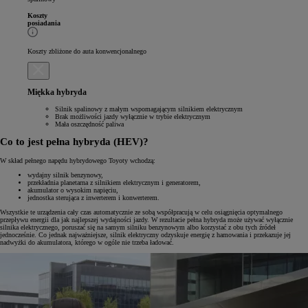
Koszty
posiadania
Koszty zbliżone do auta konwencjonalnego
Miękka hybryda
Silnik spalinowy z małym wspomagającym silnikiem elektrycznym
Brak możliwości jazdy wyłącznie w trybie elektrycznym
Mała oszczędność paliwa
Co to jest pełna hybryda (HEV)?
W skład pełnego napędu hybrydowego Toyoty wchodzą:
wydajny silnik benzynowy,
przekładnia planetarna z silnikiem elektrycznym i generatorem,
akumulator o wysokim napięciu,
jednostka sterująca z inwerterem i konwerterem.
Wszystkie te urządzenia cały czas automatycznie ze sobą współpracują w celu osiągnięcia optymalnego
przepływu energii dla jak najlepszej wydajności jazdy. W rezultacie pełna hybryda może używać wyłącznie
silnika elektrycznego, poruszać się na samym silniku benzynowym albo korzystać z obu tych źródeł
jednocześnie. Co jednak najważniejsze, silnik elektryczny odzyskuje energię z hamowania i przekazuje jej
nadwyżki do akumulatora, którego w ogóle nie trzeba ładować.