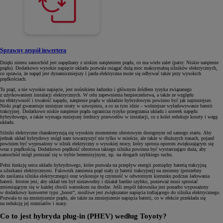
Sprawny zespół inwertera
Dzięki niemu samochód jest napędzany z niskim natężeniem prądu, co ma wiele zalet (patrz: Niskie natężenie
prądu). Dodatkowo wysokie napięcie układu pozwala osiągać dużą moc maksymalną silników elektrycznych,
co sprawia, że napęd jest dynamiczniejszy i jazda elektryczna może się odbywać także przy wysokich
prędkościach.
To prąd, a nie wysokie napięcie, jest nośnikiem ładunku i głównym źródłem ryzyka związanego
z użytkowaniem instalacji elektrycznych. W celu zapewnienia bezpieczeństwa, a także ze względu
na efektywność i trwałość napędu, natężenie prądu w układzie hybrydowym powinno być jak najmniejsze.
Niski prąd gwarantuje mniejsze straty w uzwojeniu, a co za tym idzie – wolniejsze wyładowywanie baterii
trakcyjnej. Dodatkowo niskie natężenie prądu ogranicza ryzyko przegrzania układu i usterek napędu
hybrydowego, a także wymaga mniejszej średnicy przewodów w instalacji, co z kolei redukuje koszty i wagę
układu.
Silniki elektryczne charakteryzują się wysokim momentem obrotowym dostępnym od samego startu. Aby
jednak układ hybrydowy mógł nam towarzyszyć nie tylko w mieście, ale także w dłuższych trasach, pojazd
powinien być wyposażony w silnik elektryczny o wysokiej mocy, który sprosta oporom zwiększającym się
wraz z prędkością. Dodatkowo prędkość obrotowa takiego silnika powinna być wystarczająco duża, aby
samochód mógł poruszać się w trybie bezemisyjnym, np. na drogach szybkiego ruchu.
Pełni funkcję serca układu hybrydowego, które pozwala na przepływ energii pomiędzy baterią trakcyjną
a silnikami elektrycznymi. Falownik zamienia prąd stały (z baterii trakcyjnej) na zmienny (potrzebny
do zasilania silnika elektrycznego) oraz wykonuje tę czynność w odwrotnym kierunku podczas ładowania
baterii. Istotne jest, aby układ ten był niezawodny i działał bardzo szybko, ponieważ musi sprostać
zmieniającym się w każdej chwili warunkom na drodze. Jeśli zespół falownika jest ponadto wyposażony
w dodatkowy konwerter typu „boost”, możliwe jest zwiększanie napięcia trafiającego do silnika elektrycznego.
Pozwala to na zmniejszenie prądu, ale także na zmniejszenie napięcia baterii, co w efekcie przekłada się
na redukcję jej rozmiarów i masy.
Co to jest hybryda plug-in (PHEV) według Toyoty?