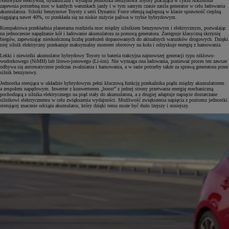
Niezwykle efektywna, dynamiczna i wydajna jednostka benzynowa Toyoty pracująca w cyklu Atkinsona
zapewnia potrzebną moc w każdych warunkach jazdy i w tym samym czasie zasila generator w celu ładowania
akumulatora. Silniki benzynowe Toyoty z serii Dynamic Force oferują najlepszą w klasie sprawność cieplną
sięgającą nawet 40%, co przekłada się na niskie zużycie paliwa w trybie hybrydowym.
Kompaktowa przekładnia planetarna rozdziela moc między silnikiem benzynowym i elektrycznym, pozwalając
na jednoczesne napędzanie kół i ładowanie akumulatora za pomocą generatora. Zastępuje klasyczną skrzynię
biegów, zapewniając nieskończoną liczbę przełożeń dopasowanych do aktualnych warunków drogowych. Dzięki
niej silnik elektryczny przekazuje maksymalny moment obrotowy na koła i odzyskuje energię z hamowania.
Lekki i niewielki akumulator hybrydowy Toyoty to bateria trakcyjna najnowszej generacji typu niklowo-
wodorkowego (NiMH) lub litowo-jonowego (Li-ion). Nie wymaga ona ładowania, ponieważ proces ten zawsze
odbywa się automatycznie podczas zwalniania i hamowania, a w razie potrzeby także za sprawą generatora przez
silnik benzynowy.
Jednostka sterująca w układzie hybrydowym pełni kluczową funkcję przekaźnika prądu między akumulatorem
a zespołem napędowym. Inwerter z konwerterem „boost” z jednej strony przetwarza energię mechaniczną
pochodzącą z silnika elektrycznego na prąd stały do akumulatora, a z drugiej adaptuje napięcie dostarczane
silnikowi elektrycznemu w celu zwiększenia wydajności. Możliwość zwiększenia napięcia z poziomu jednostki
sterującej znacznie odciąża akumulator, który dzięki temu może być dużo lżejszy i mniejszy.