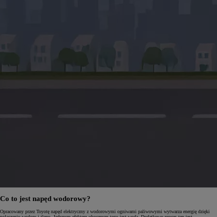
Co to jest napęd wodorowy?
Opracowany przez Toyotę napęd elektryczny z wodorowymi ogniwami paliwowymi wytwarza energię dzięki
połączeniu wodoru i tlenu. Jedynym efektem ubocznym tego jest woda. Dodatkowo proces ten jest