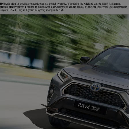
Hybryda plug-in posiada wszystkie zalety pełnej hybrydy, a ponadto ma większy zasięg jazdy na samym
silniku elektrycznym i można ją doładować z zewnętrznego źródła prądu. Modelem tego typu jest dynamiczna
Toyota RAV4 Plug-in Hybrid o łącznej mocy 306 KM.