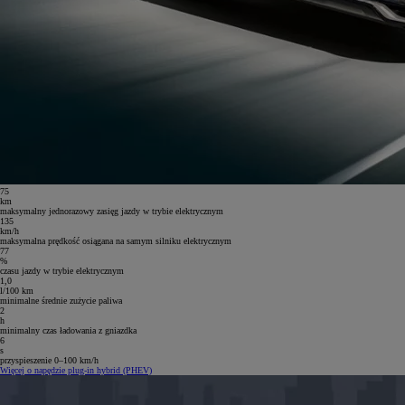
75
km
maksymalny jednorazowy zasięg jazdy w trybie elektrycznym
135
km/h
maksymalna prędkość osiągana na samym silniku elektrycznym
77
%
czasu jazdy w trybie elektrycznym
1,0
l/100 km
minimalne średnie zużycie paliwa
2
h
minimalny czas ładowania z gniazdka
6
s
przyspieszenie 0–100 km/h
Więcej o napędzie plug-in hybrid (PHEV)