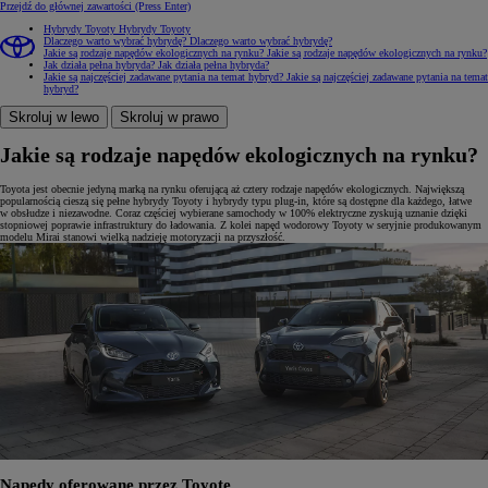
Przejdź do głównej zawartości
(Press Enter)
Hybrydy Toyoty
Hybrydy Toyoty
Dlaczego warto wybrać hybrydę?
Dlaczego warto wybrać hybrydę?
Jakie są rodzaje napędów ekologicznych na rynku?
Jakie są rodzaje napędów ekologicznych na rynku?
Jak działa pełna hybryda?
Jak działa pełna hybryda?
Jakie są najczęściej zadawane pytania na temat hybryd?
Jakie są najczęściej zadawane pytania na temat
hybryd?
Skroluj w lewo
Skroluj w prawo
Jakie są rodzaje napędów ekologicznych na rynku?
Toyota jest obecnie jedyną marką na rynku oferującą aż cztery rodzaje napędów ekologicznych. Największą
popularnością cieszą się pełne hybrydy Toyoty i hybrydy typu plug-in, które są dostępne dla każdego, łatwe
w obsłudze i niezawodne. Coraz częściej wybierane samochody w 100% elektryczne zyskują uznanie dzięki
stopniowej poprawie infrastruktury do ładowania. Z kolei napęd wodorowy Toyoty w seryjnie produkowanym
modelu Mirai stanowi wielką nadzieję motoryzacji na przyszłość.
Napędy oferowane przez Toyotę