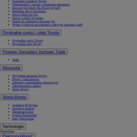
Pozostałe Gwarancje Toyoty
Ubezpieczenia i naprawy blacharsko-lakiernicze
Innowacyjne usługi dla Twojej wygody
Bezpłatne Akcje Serwisowe
Serwis Dobrych Cen
Serwis w ASO się opłaca
Dostęp do informacji serwisowych
Wykaz wydanych zaświadczeń o odbytym szkoleniu (pdf)
Oryginalne części i oleje Toyota
Oryginalne części Toyoty
Oryginalne oleje Toyoty
Program Sprzedaży Hurtowej Trade
Trade
Akcesoria
Oryginalne akcesoria Toyoty
Opony i koła zimowe
Zabudowy samochodów dostawczych
Zabezpieczenia i alarmy
Sklep Toyoty
Strefa klienta
Aplikacja MyToyota
Instrukcje obsługi
Aktualizacja map
System Bluetooth®
Karty Ratownicze
Technologie
Technologie
Elektromobilność