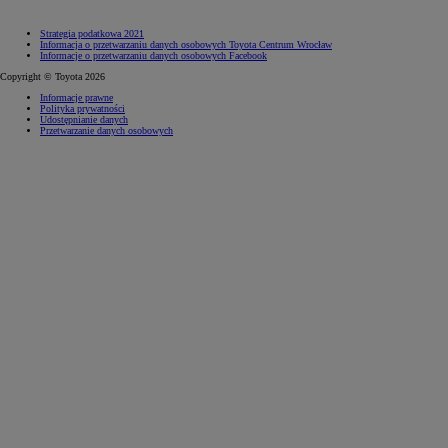
Strategia podatkowa 2021
Informacja o przetwarzaniu danych osobowych Toyota Centrum Wrocław
Informacje o przetwarzaniu danych osobowych Facebook
Copyright © Toyota 2026
Informacje prawne
Polityka prywatności
Udostępnianie danych
Przetwarzanie danych osobowych