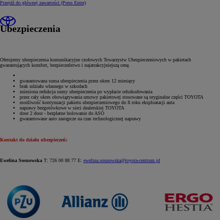
Przejdź do głównej zawartości
(Press Enter)
Ubezpieczenia
Oferujemy ubezpieczenia komunikacyjne czołowych Towarzystw Ubezpieczeniowych w pakietach
gwarantujących komfort, bezpieczeństwo i najatrakcyjniejszą cenę.
gwarantowana suma ubezpieczenia przez okres 12 miesięcy
brak udziału własnego w szkodach
zniesiona redukcja sumy ubezpieczenia po wypłacie odszkodowania
przez cały okres obowiązywania umowy pakietowej stosowane są oryginalne części TOYOTA
możliwość kontynuacji pakietu ubezpieczeniowego do 8 roku eksploatacji auta
naprawy bezgotówkowe w sieci dealerskiej TOYOTA
door 2 door - bezpłatne holowanie do ASO
gwarantowane auto zastępcze na czas technologicznej naprawy
Kontakt do działu ubezpieczeń:
Ewelina Sosnowska
T: 726 00 88 77 E:
ewelina.sosnowska@toyota-centrum.pl