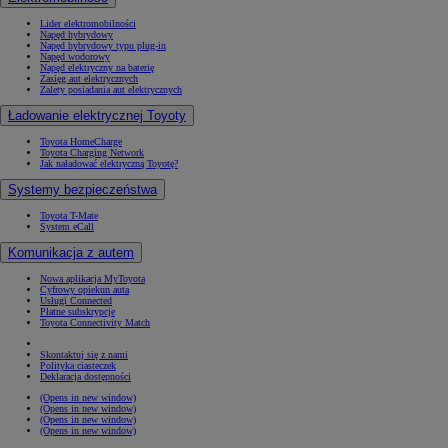
Lider elektromobilności
Napęd hybrydowy
Napęd hybrydowy typu plug-in
Napęd wodorowy
Napęd elektryczny na baterię
Zasięg aut elektrycznych
Zalety posiadania aut elektrycznych
Ładowanie elektrycznej Toyoty
Toyota HomeCharge
Toyota Charging Network
Jak naładować elektryczną Toyotę?
Systemy bezpieczeństwa
Toyota T-Mate
System eCall
Komunikacja z autem
Nowa aplikacja MyToyota
Cyfrowy opiekun auta
Usługi Connected
Płatne subskrypcje
Toyota Connectivity Match
Skontaktuj się z nami
Polityka ciasteczek
Deklaracja dostępności
(Opens in new window)
(Opens in new window)
(Opens in new window)
(Opens in new window)