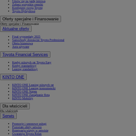
Umów się na jazdę testową
Zobacz wszystkie cenniki
Konfiguruj swoją Toyotę
Toyota Hybrydowe
Oferty specjalne i Finansowanie
Oferty specjalne i Finansowanie
Aktualne oferty
Finał wyprzedaży 2025
Samochody dostawcze Toyota Professional
Oferta biznesowa
Auta używane
Toyota Financial Services
Kredyt niższych rat Toyota Easy
Kredyt standardowy
Leasing standardowy
KINTO ONE
KINTO ONE Leasing niższych rat
KINTO ONE Leasing konsumencki
KINTO ONE Najem
KINTO ONE Zarządzanie flotą
KINTO Mobility
Dla właścicieli
Dla właścicieli
Serwis
Promocje i sezonowe usługi
Pozostałe oferty serwisu
Rezerwacja wizyty w serwisie
Gwarancja Toyota Relax