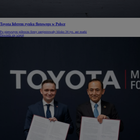
Toyota liderem rynku flotowego w Polsce
Po pierwszym półroczu firmy zarejestrowały blisko 34 tys. aut marki
Dowiedz się więcej