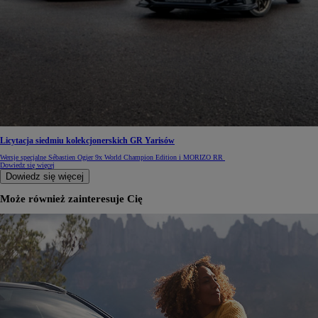
Licytacja siedmiu kolekcjonerskich GR Yarisów
Wersje specjalne Sébastien Ogier 9x World Champion Edition i MORIZO RR
Dowiedz się więcej
Dowiedz się więcej
Może również zainteresuje Cię