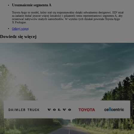
Urozmaicenie segmentu A
Toyota Aygo to model, który stał się rozpoznawalny dzięki odważnemu designowi. ED² miał
za zadanie dodać jeszcze więcej śmiałości i pikanterii temu reprezentantowi segmentu A, aby
oczarować nabywców małych samochodów. W wyniku tych działań powstała Toyota Aygo
X Prologue.
Odkryj więcej
Dowiedz się więcej