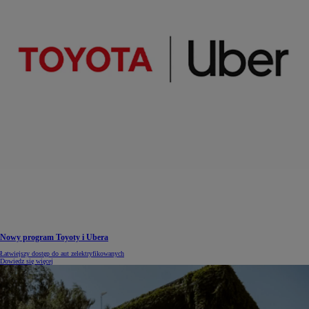
Nowy program Toyoty i Ubera
Łatwiejszy dostęp do aut zelektryfikowanych
Dowiedz się więcej