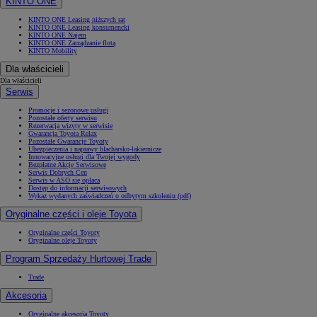
KINTO ONE
KINTO ONE Leasing niższych rat
KINTO ONE Leasing konsumencki
KINTO ONE Najem
KINTO ONE Zarządzanie flotą
KINTO Mobility
Dla właścicieli
Dla właścicieli
Serwis
Promocje i sezonowe usługi
Pozostałe oferty serwisu
Rezerwacja wizyty w serwisie
Gwarancja Toyota Relax
Pozostałe Gwarancje Toyoty
Ubezpieczenia i naprawy blacharsko-lakiernicze
Innowacyjne usługi dla Twojej wygody
Bezpłatne Akcje Serwisowe
Serwis Dobrych Cen
Serwis w ASO się opłaca
Dostęp do informacji serwisowych
Wykaz wydanych zaświadczeń o odbytym szkoleniu (pdf)
Oryginalne części i oleje Toyota
Oryginalne części Toyoty
Oryginalne oleje Toyoty
Program Sprzedaży Hurtowej Trade
Trade
Akcesoria
Oryginalne akcesoria Toyoty