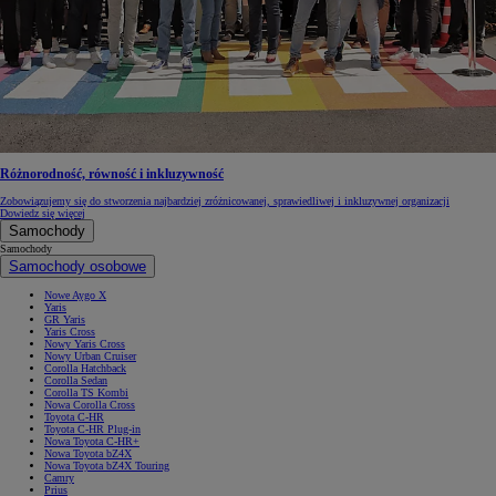
Różnorodność, równość i inkluzywność
Zobowiązujemy się do stworzenia najbardziej zróżnicowanej, sprawiedliwej i inkluzywnej organizacji
Dowiedz się więcej
Samochody
Samochody
Samochody osobowe
Nowe Aygo X
Yaris
GR Yaris
Yaris Cross
Nowy Yaris Cross
Nowy Urban Cruiser
Corolla Hatchback
Corolla Sedan
Corolla TS Kombi
Nowa Corolla Cross
Toyota C-HR
Toyota C-HR Plug-in
Nowa Toyota C-HR+
Nowa Toyota bZ4X
Nowa Toyota bZ4X Touring
Camry
Prius