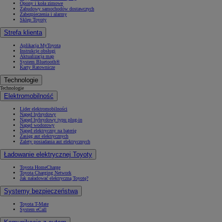
Opony i koła zimowe
Zabudowy samochodów dostawczych
Zabezpieczenia i alarmy
Sklep Toyoty
Strefa klienta
Aplikacja MyToyota
Instrukcje obsługi
Aktualizacja map
System Bluetooth®
Karty Ratownicze
Technologie
Technologie
Elektromobilność
Lider elektromobilności
Napęd hybrydowy
Napęd hybrydowy typu plug-in
Napęd wodorowy
Napęd elektryczny na baterię
Zasięg aut elektrycznych
Zalety posiadania aut elektrycznych
Ładowanie elektrycznej Toyoty
Toyota HomeCharge
Toyota Charging Network
Jak naładować elektryczną Toyotę?
Systemy bezpieczeństwa
Toyota T-Mate
System eCall