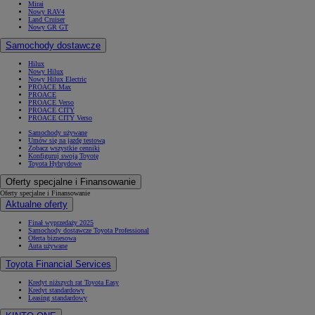
Mirai
Nowy RAV4
Land Cruiser
Nowy GR GT
Samochody dostawcze
Hilux
Nowy Hilux
Nowy Hilux Electric
PROACE Max
PROACE
PROACE Verso
PROACE CITY
PROACE CITY Verso
Samochody używane
Umów się na jazdę testową
Zobacz wszystkie cenniki
Konfiguruj swoją Toyotę
Toyota Hybrydowe
Oferty specjalne i Finansowanie
Oferty specjalne i Finansowanie
Aktualne oferty
Finał wyprzedaży 2025
Samochody dostawcze Toyota Professional
Oferta biznesowa
Auta używane
Toyota Financial Services
Kredyt niższych rat Toyota Easy
Kredyt standardowy
Leasing standardowy