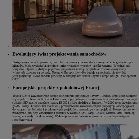
Ewoluujący świat projektowania samochodów
Design samochodu to pierwsze, na co ludzie zwracają uwagę. Auta muszą trafiać w gusta naszych
klientów. Mają wyglądać atrakcyjnie i mieć wygodne, wysokiej jakości wnętrza. To jednak nie
wszystko. Oprócz stylistyki pojazdów, projektanci muszą uwzględniać również ekosystemy,
w których używane są pojazdy. Toyota w Europie nie tylko buduje samochody, ale również
je tu projektuje. Nowe modele powstają w europejskim studiu Toyota Europe Design Development
(ED²).
Europejskie projekty z południowej Francji
Toyota ED² to zaawansowane europejskie centrum projektowe Toyoty i Lexusa. Jego siedziba mieści
się w pobliżu Nicei na Riwierze Francuskiej i jest jednym z ośmiu ośrodków projektowych na całym
świecie. ED² nosiło wcześniej nazwę EPOC i miało siedzibę w Brukseli. W 2000 roku przeniesiono
go do Francji. Ośrodek ten ma na celu przedstawianie zaawansowanych propozycji koncepcyjnych
dotyczących mobilności i przełomowych projektów z perspektywy europejskiej. Tworzy on projekty
zewnętrzne, projekty wewnętrzne i projekty w zakresie CMF (ang. Colour, Material and Finishing;
kolory, materiały i wykończenia). Wykonuje również badania w zakresie tworzenia prototypów
i projektowania.