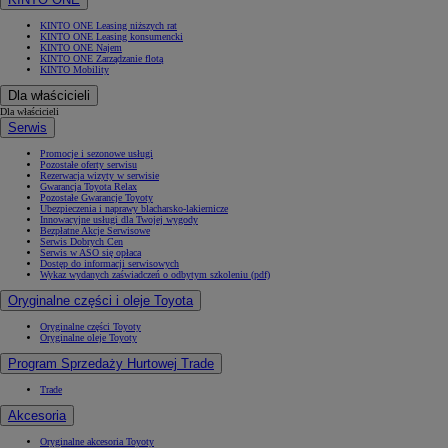
KINTO ONE Leasing niższych rat
KINTO ONE Leasing konsumencki
KINTO ONE Najem
KINTO ONE Zarządzanie flotą
KINTO Mobility
Dla właścicieli
Dla właścicieli
Serwis
Promocje i sezonowe usługi
Pozostałe oferty serwisu
Rezerwacja wizyty w serwisie
Gwarancja Toyota Relax
Pozostałe Gwarancje Toyoty
Ubezpieczenia i naprawy blacharsko-lakiernicze
Innowacyjne usługi dla Twojej wygody
Bezpłatne Akcje Serwisowe
Serwis Dobrych Cen
Serwis w ASO się opłaca
Dostęp do informacji serwisowych
Wykaz wydanych zaświadczeń o odbytym szkoleniu (pdf)
Oryginalne części i oleje Toyota
Oryginalne części Toyoty
Oryginalne oleje Toyoty
Program Sprzedaży Hurtowej Trade
Trade
Akcesoria
Oryginalne akcesoria Toyoty