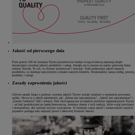
Jakość od pierwszego dnia
Przez prawie 100 lat istnienia Toyota pieczołowicie buduje swoją światową reputację dzięki
dostarczaniu wysokiej jakości produktów i usług. Zaczęło się to jeszcze za czasów pierwszej firmy
rodziny Toyoda. To coś, co chcemy utrzymywać i rozwijać. Stale podnosimy jakość naszych
produktów, co skutkuje najwyższymi ocenami naszych klientów. Doskonalimy naszą wiedzę, procesy,
produkty i usługi.
Zasady zapewnienia jakości
Główne zasady leżące u podstaw systemu jakości Toyoty zostały ustalone w momencie powstania
spółki. Mowa tu o takich założeniach, jak: „Klient jest najważniejszy”, „Jakość jest najważniejsza” i
„Genchi Genbutsu” (Idź i zobacz). Dziś obowiązują one na każdym poziomie organizacyjnym Toyoty
– od hali produkcyjnej po kadrę kierowniczą. Jesteśmy dumni z tych tradycji, które wciąż rozwijamy
i doskonalimy, aby sprostać nowym wyzwaniom. W ostatnim czasie jakość i niezawodność naszych
pojazdów pomaga nam ulepszać proces Całkowitej Kontroli Jakości.