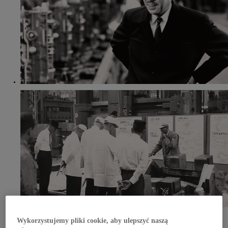
Jakość oznacza bycie zorientowanym na klienta
Wykorzystujemy pliki cookie, aby ulepszyć naszą