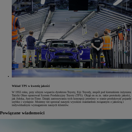
Wkład TPS w kwestię jakości
W 1955 roku, przy silnym wsparciu dyrektora Toyoty, Eiji Toyody, zespół pod kierunkiem inżyniera
Taiichi Ohno opracował System Produkcyjny Toyoty (TPS). Objął on m.in. takie protokoły jakości,
jak Jidoka, Just-in-Time. Dzięki zastosowaniu tych koncepcji jesteśmy w stanie produkować pojazdy
szybko i wydajnie. Możemy też sprostać naszym wysokim standardom związanym z jakością i
indywidualnym wymaganiom naszych klientów.
Powiązane wiadomości