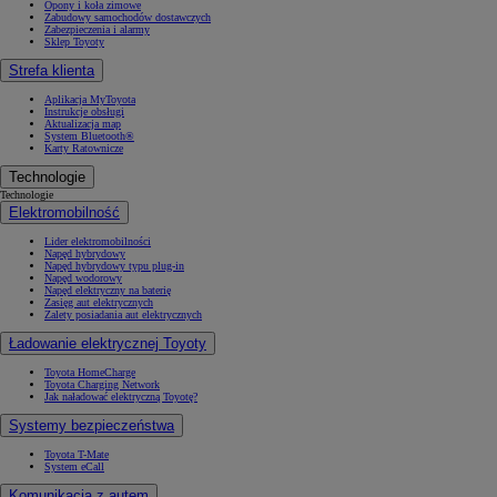
Opony i koła zimowe
Zabudowy samochodów dostawczych
Zabezpieczenia i alarmy
Sklep Toyoty
Strefa klienta
Aplikacja MyToyota
Instrukcje obsługi
Aktualizacja map
System Bluetooth®
Karty Ratownicze
Technologie
Technologie
Elektromobilność
Lider elektromobilności
Napęd hybrydowy
Napęd hybrydowy typu plug-in
Napęd wodorowy
Napęd elektryczny na baterię
Zasięg aut elektrycznych
Zalety posiadania aut elektrycznych
Ładowanie elektrycznej Toyoty
Toyota HomeCharge
Toyota Charging Network
Jak naładować elektryczną Toyotę?
Systemy bezpieczeństwa
Toyota T-Mate
System eCall
Komunikacja z autem