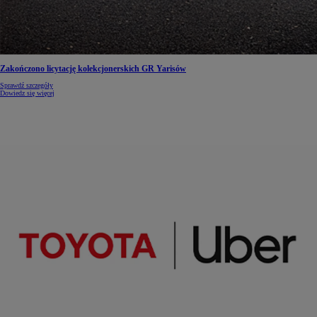
Zakończono licytację kolekcjonerskich GR Yarisów
Sprawdź szczegóły
Dowiedz się więcej