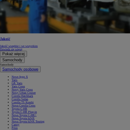
Jakość
Jakość wszędzie i we wszystkim
Dowiedz się więcej
Pokaż więcej
Samochody
Samochody
Samochody osobowe
Nowe Aygo X
Yaris
GR Yaris
Yaris Cross
Nowy Yaris Cross
Nowy Urban Cruiser
Corolla Hatchback
Corolla Sedan
Corolla TS Kombi
Nowa Corolla Cross
Toyota C-HR
Toyota C-HR Plug-in
Nowa Toyota C-HR+
Nowa Toyota bZ4X
Nowa Toyota bZ4X Touring
Camry
Prius