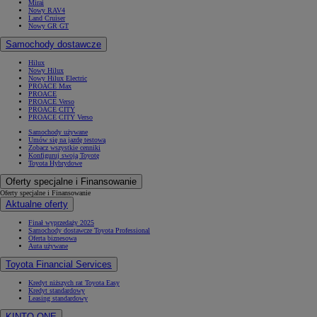
Mirai
Nowy RAV4
Land Cruiser
Nowy GR GT
Samochody dostawcze
Hilux
Nowy Hilux
Nowy Hilux Electric
PROACE Max
PROACE
PROACE Verso
PROACE CITY
PROACE CITY Verso
Samochody używane
Umów się na jazdę testową
Zobacz wszystkie cenniki
Konfiguruj swoją Toyotę
Toyota Hybrydowe
Oferty specjalne i Finansowanie
Oferty specjalne i Finansowanie
Aktualne oferty
Finał wyprzedaży 2025
Samochody dostawcze Toyota Professional
Oferta biznesowa
Auta używane
Toyota Financial Services
Kredyt niższych rat Toyota Easy
Kredyt standardowy
Leasing standardowy
KINTO ONE