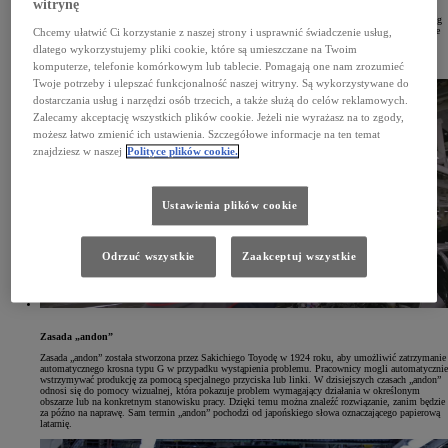
witrynę
W 1969 roku Toyota wprowadziła w Japonii system wycofywania pojazdów. Przeprowadzono szereg
akcji reklamowych w gazetach, aby pokazać, że klienci są dla Toyoty najważniejsi. To zobowiązanie
Chcemy ułatwić Ci korzystanie z naszej strony i usprawnić świadczenie usług,
jest dziś tak samo aktualne, jak było wtedy. Gromadzenie informacji i analiza opinii klientów
dlatego wykorzystujemy pliki cookie, które są umieszczane na Twoim
pomaga nam w planowaniu nowych produktów, podnoszeniu standardów jakości oraz ulepszaniu
sposobu pracy i świadczonych usług.
komputerze, telefonie komórkowym lub tablecie. Pomagają one nam zrozumieć
Twoje potrzeby i ulepszać funkcjonalność naszej witryny. Są wykorzystywane do
dostarczania usług i narzędzi osób trzecich, a także służą do celów reklamowych.
Zalecamy akceptację wszystkich plików cookie. Jeżeli nie wyrażasz na to zgody,
możesz łatwo zmienić ich ustawienia. Szczegółowe informacje na ten temat
znajdziesz w naszej
Polityce plików cookie.
Ustawienia plików cookie
Odrzuć wszystkie
Zaakceptuj wszystkie
Zasada „andon”
Zasada „andon” została stworzona przez Sakichiego Toyodę w 1924 roku, aby umożliwić zatrzymanie
automatycznego krosna typu G w przypadku wystąpienia problemu. Pracownicy mogli automatycznie
wstrzymywać produkcję za pomocą specjalnego przyciska lub linki. W dzisiejszych czasach „andon”
odnosi się do pomocy wizualnej, która pokazuje problem wymagający działania w określonym
obszarze lub na konkretnym stanowisku pracy. Dzięki temu można znaleźć rozwiązanie, zanim będzie
za późno na naprawę. Sam termin „andon” pochodzi od japońskiego słowa oznaczającego papierową
latarnię.