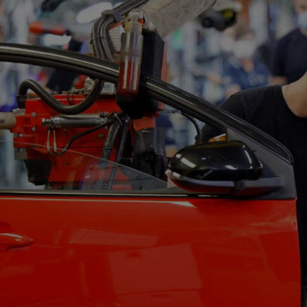
Od
105 300 zł
Corolla Hatchback
HYBRID