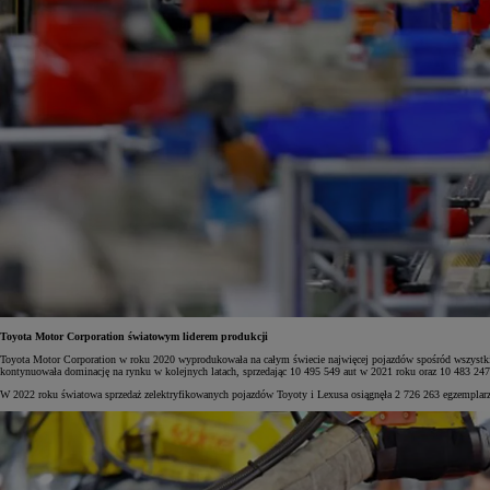
Toyota Motor Corporation światowym liderem produkcji
Toyota Motor Corporation w roku 2020 wyprodukowała na całym świecie najwięcej pojazdów spośród wszystkic
kontynuowała dominację na rynku w kolejnych latach, sprzedając 10 495 549 aut w 2021 roku oraz 10 483 24
W 2022 roku światowa sprzedaż zelektryfikowanych pojazdów Toyoty i Lexusa osiągnęła 2 726 263 egzemplarz