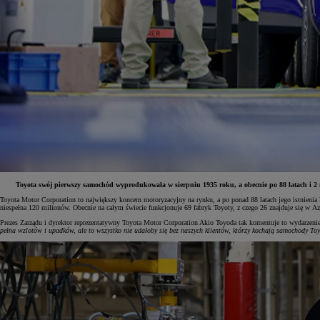
Toyota swój pierwszy samochód wyprodukowała w sierpniu 1935 roku, a obecnie po 88 latach i 2 m
Toyota Motor Corporation to największy koncern motoryzacyjny na rynku, a po ponad 88 latach jego istnieni
niespełna 120 milionów. Obecnie na całym świecie funkcjonuje 69 fabryk Toyoty, z czego 26 znajduje się w Az
Od
81 900 zł
Prezes Zarządu i dyrektor reprezentatywny Toyota Motor Corporation Akio Toyoda tak komentuje to wydarzeni
pełna wzlotów i upadków, ale to wszystko nie udałoby się bez naszych klientów, którzy kochają samochody Toy
Yaris Cross
HYBRID