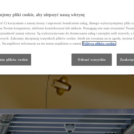
jemy pliki cookie, aby ulepszyć naszą witrynę
ć Ci korzystanie z naszej strony i usprawnić świadczenie usług, dlatego wykorzystujemy pliki co
na Twoim komputerze, telefonie komórkowym lub tablecie. Pomagają one nam zrozumieć Twoje 
cjonalność naszej witryny. Są wykorzystywane do dostarczania usług i narzędzi osób trzecich, a 
wych. Zalecamy akceptację wszystkich plików cookie. Jeżeli nie wyrażasz na to zgody, możesz 
a. Szczegółowe informacje na ten temat znajdziesz w naszej
Polityce plików cookie.
nia plików cookie
Odrzuć wszystkie
Zaakcept