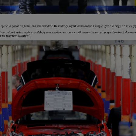
 opuściło ponad 10,6 miliona samochodów. Rekordowy wynik odnotowano Europie, gdzie w ciągu 12 miesięcy p
i ograniczeń związanych z produkcją samochodów, wszyscy współpracowaliśmy nad przywróceniem i dostosowan
hy na twarzach klientów"
.