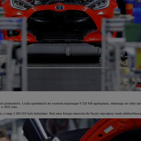
h producentów. Liczba sprzedanych aut wyniosła imponujące 9 528 438 egzemplarzy, obejmując nie tylko samo
7 w 2022 roku.
e, z czego 2 603 019 było hybrydami. Rok temu Europa stanowiła dla Toyoty największy rynek zelektryfikow