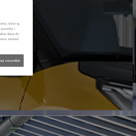
okie, które są
potrzeby i
także służą do
łatwo zmienić
uj wszystkie