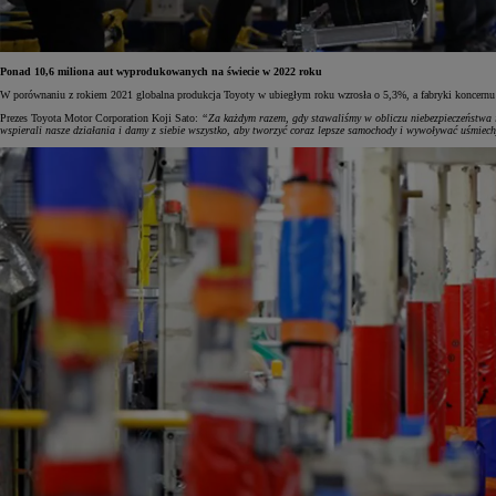
Ponad 10,6 miliona aut wyprodukowanych na świecie w 2022 roku
W porównaniu z rokiem 2021 globalna produkcja Toyoty w ubiegłym roku wzrosła o 5,3%, a fabryki koncernu
Prezes Toyota Motor Corporation Koji Sato:
“Za każdym razem, gdy stawaliśmy w obliczu niebezpieczeństwa 
wspierali nasze działania i damy z siebie wszystko, aby tworzyć coraz lepsze samochody i wywoływać uśmiec