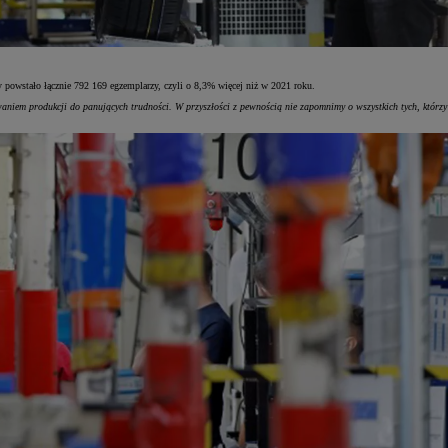
owstało łącznie 792 169 egzemplarzy, czyli o 8,3% więcej niż w 2021 roku.
iem produkcji do panujących trudności. W przyszłości z pewnością nie zapomnimy o wszystkich tych, którzy