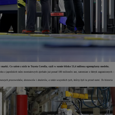
arki. Co szóste z nich to Toyota Corolla, czyli w sumie blisko 53,4 miliona egzemplarzy modelu.
oku z japońskich taśm montażowych zjechało już ponad 180 milionów aut, natomiast z fabryk zagranicznych –
szych pracowników, dostawców i dealerów, a także wszystkich tych, którzy byli tu przed nami. To historia