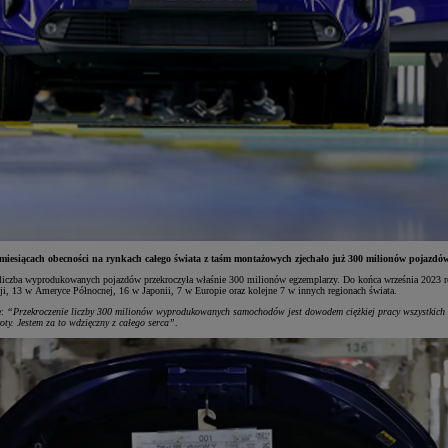
iesiącach obecności na rynkach całego świata z taśm montażowych zjechało już 300 milionów pojazdów m
a liczba wyprodukowanych pojazdów przekroczyła właśnie 300 milionów egzemplarzy. Do końca września 2023 r
ji, 13 w Ameryce Północnej, 16 w Japonii, 7 w Europie oraz kolejne 7 w innych regionach świata.
e:
“Przekroczenie liczby 300 milionów wyprodukowanych samochodów jest dowodem ciężkiej pracy wszystkich na
oty. Jestem za to wdzięczny z całego serca”
.