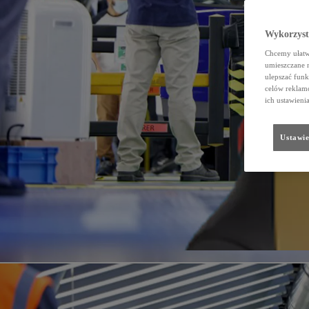
Wykorzystu
Chcemy ułatwi
umieszczane 
ulepszać funk
celów reklamo
ich ustawieni
Ustawie