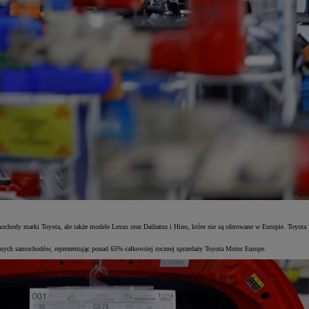
chody marki Toyota, ale także modele Lexus oraz Daihatsu i Hino, które nie są oferowane w Europie. Toyota
anych samochodów, reprezentując ponad 65% całkowitej rocznej sprzedaży Toyota Motor Europe.