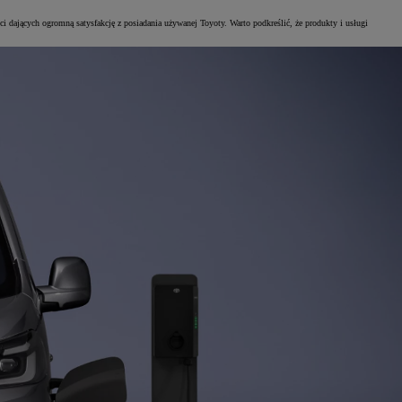
i dających ogromną satysfakcję z posiadania używanej Toyoty. Warto podkreślić, że produkty i usługi