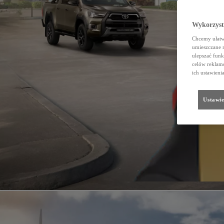
Wykorzystu
Chcemy ułatwi
umieszczane 
ulepszać funk
celów reklamo
ich ustawieni
Ustawie