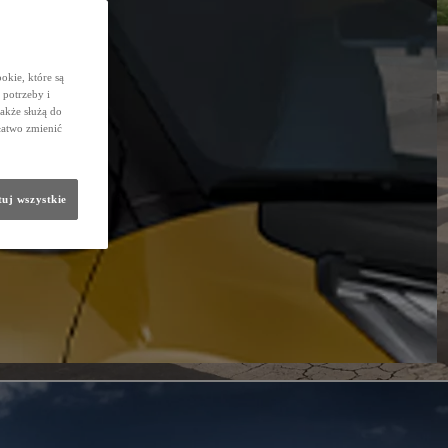
okie, które są
potrzeby i
także służą do
łatwo zmienić
uj wszystkie