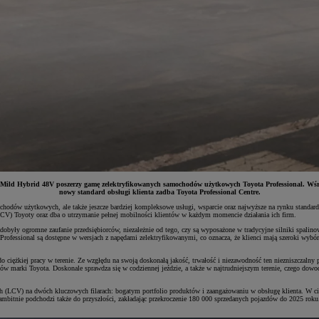
rid 48V poszerzy gamę zelektryfikowanych samochodów użytkowych Toyota Professional. Wśród nowo
nowy standard obsługi klienta zadba Toyota Professional Centre.
ochodów użytkowych, ale także jeszcze bardziej kompleksowe usługi, wsparcie oraz najwyższe na rynku standa
LCV) Toyoty oraz dba o utrzymanie pełnej mobilności klientów w każdym momencie działania ich firm.
y ogromne zaufanie przedsiębiorców, niezależnie od tego, czy są wyposażone w tradycyjne silniki spalino
a Professional są dostępne w wersjach z napędami zelektryfikowanymi, co oznacza, że klienci mają szeroki wy
 ciężkiej pracy w terenie. Ze wzgłędu na swoją doskonałą jakość, trwałość i niezawodność ten niezniszczalny 
dów marki Toyota. Doskonale sprawdza się w codziennej jeździe, a także w najtrudniejszym terenie, czego do
ch (LCV) na dwóch kluczowych filarach: bogatym portfolio produktów i zaangażowaniu w obsługę klienta. W c
ta ambitnie podchodzi także do przyszłości, zakładając przekroczenie 180 000 sprzedanych pojazdów do 2025 