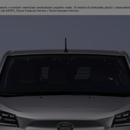
zanych z wysokimi wartościami rezydualnymi pojazdów marki. To rezultat ich doskonałej jakości i niezawodnośc
jak KINTO, Toyota Financial Services i Toyota Insurance Services.