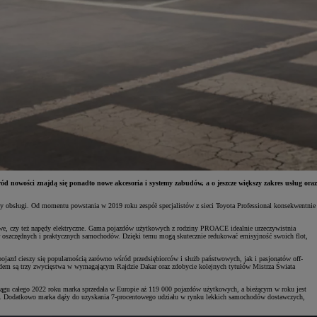
ści znajdą się ponadto nowe akcesoria i systemy zabudów, a o jeszcze większy zakres usług oraz
rdy obsługi. Od momentu powstania w 2019 roku zespół specjalistów z sieci Toyota Professional konsekwentnie
we, czy też napędy elektryczne. Gama pojazdów użytkowych z rodziny PROACE idealnie urzeczywistnia
bór oszczędnych i praktycznych samochodów. Dzięki temu mogą skutecznie redukować emisyjność swoich flot,
pojazd cieszy się popularnością zarówno wśród przedsiębiorców i służb państwowych, jak i pasjonatów off-
wodem są trzy zwycięstwa w wymagającym Rajdzie Dakar oraz zdobycie kolejnych tytułów Mistrza Świata
iągu całego 2022 roku marka sprzedała w Europie aż 119 000 pojazdów użytkowych, a bieżącym w roku jest
roku. Dodatkowo marka dąży do uzyskania 7-procentowego udziału w rynku lekkich samochodów dostawczych,