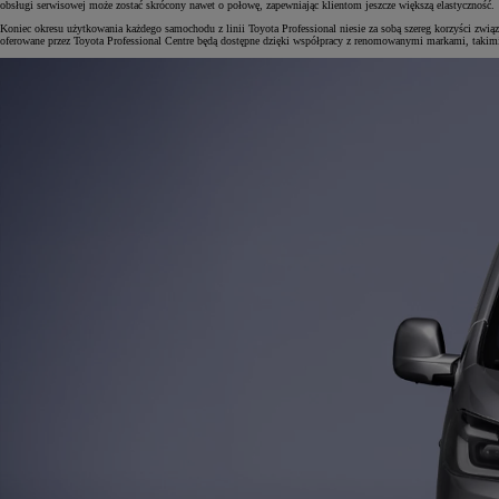
obsługi serwisowej może zostać skrócony nawet o połowę, zapewniając klientom jeszcze większą elastyczność.
Koniec okresu użytkowania każdego samochodu z linii Toyota Professional niesie za sobą szereg korzyści zwią
oferowane przez Toyota Professional Centre będą dostępne dzięki współpracy z renomowanymi markami, takimi 