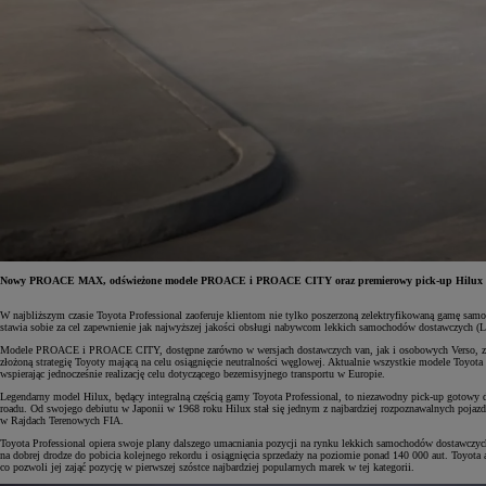
Nowy PROACE MAX, odświeżone modele PROACE i PROACE CITY oraz premierowy pick-up Hilux Mild Hyb
W najbliższym czasie Toyota Professional zaoferuje klientom nie tylko poszerzoną zelektryfikowaną gamę sam
stawia sobie za cel zapewnienie jak najwyższej jakości obsługi nabywcom lekkich samochodów dostawczych (
Od
81 900 zł
Modele PROACE i PROACE CITY, dostępne zarówno w wersjach dostawczych van, jak i osobowych Verso, zdobył
złożoną strategię Toyoty mającą na celu osiągnięcie neutralności węglowej. Aktualnie wszystkie modele Toyot
Yaris Cross
wspierając jednocześnie realizację celu dotyczącego bezemisyjnego transportu w Europie.
HYBRID
Legendarny model Hilux, będący integralną częścią gamy Toyota Professional, to niezawodny pick-up gotowy do
roadu. Od swojego debiutu w Japonii w 1968 roku Hilux stał się jednym z najbardziej rozpoznawalnych pojaz
w Rajdach Terenowych FIA.
Toyota Professional opiera swoje plany dalszego umacniania pozycji na rynku lekkich samochodów dostawczy
na dobrej drodze do pobicia kolejnego rekordu i osiągnięcia sprzedaży na poziomie ponad 140 000 aut. Toyo
co pozwoli jej zająć pozycję w pierwszej szóstce najbardziej popularnych marek w tej kategorii.