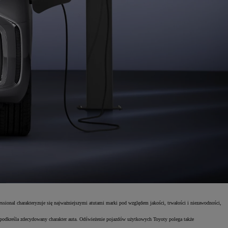
ssional charakteryzuje się najważniejszymi atutami marki pod względem jakości, trwałości i niezawodności,
 podkreśla zdecydowany charakter auta. Odświeżenie pojazdów użytkowych Toyoty polega także