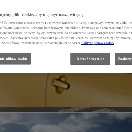
jemy pliki cookie, aby ulepszyć naszą witrynę
ć Ci korzystanie z naszej strony i usprawnić świadczenie usług, dlatego wykorzystujemy pliki co
na Twoim komputerze, telefonie komórkowym lub tablecie. Pomagają one nam zrozumieć Twoje 
cjonalność naszej witryny. Są wykorzystywane do dostarczania usług i narzędzi osób trzecich, a 
wych. Zalecamy akceptację wszystkich plików cookie. Jeżeli nie wyrażasz na to zgody, możesz 
a. Szczegółowe informacje na ten temat znajdziesz w naszej
Polityce plików cookie.
nia plików cookie
Odrzuć wszystkie
Zaakcept