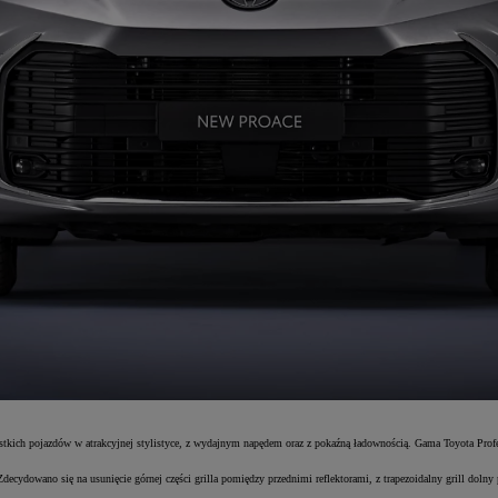
ystkich pojazdów w atrakcyjnej stylistyce, z wydajnym napędem oraz z pokaźną ładownością. Gama Toyota Profe
dowano się na usunięcie górnej części grilla pomiędzy przednimi reflektorami, z trapezoidalny grill dolny