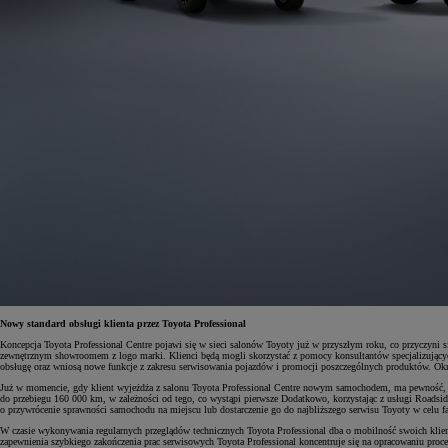
Nowy standard obsługi klienta przez Toyota Professional
Koncepcja Toyota Professional Centre pojawi się w sieci salonów Toyoty już w przyszłym roku, co przyczyni 
zewnętrznym showroomem z logo marki. Klienci będą mogli skorzystać z pomocy konsultantów specjalizującyc
obsługę oraz wniosą nowe funkcje z zakresu serwisowania pojazdów i promocji poszczególnych produktów. Okna
Już w momencie, gdy klient wyjeżdża z salonu Toyota Professional Centre nowym samochodem, ma pewność, że 
do przebiegu 160 000 km, w zależności od tego, co wystąpi pierwsze Dodatkowo, korzystając z usługi Roadsid
o przywrócenie sprawności samochodu na miejscu lub dostarczenie go do najbliższego serwisu Toyoty w celu f
W czasie wykonywania regularnych przeglądów technicznych Toyota Professional dba o mobilność swoich kli
zapewnienia szybkiego zakończenia prac serwisowych Toyota Professional koncentruje się na opracowaniu p