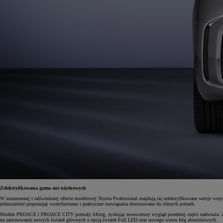
Od
105 300 zł
Corolla Hatchback
HYBRID
Zelektryfikowana gama aut użytkowych
W rozszerzonej i odświeżonej ofercie modelowej Toyota Professional znajdują się zelektryfikowane wersje wsz
jednocześnie proponując wszechstronne i praktyczne rozwiązania dostosowane do różnych potrzeb.
Modele PROACE i PROACE CITY przeszły lifting, zyskując nowoczesny wygląd przedniej części nadwozia. Zdecy
na zastosowaniu nowych świateł głównych z opcją świateł Full LED oraz nowego wzoru felg aluminiowych.