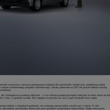
 przestrzeń wystawową i serwisową przeznaczoną wyłącznie dla samochodów użytkowych, uzupełnioną stałym
 w ramach rozbudowanego programu szkoleniowego. Zmiany planowane na 2025 rok jeszcze bardziej rozwiną
odyfikacji.
ak i kompleksowa gwarancja fabryczna – w tym ochrona gwarancyjna baterii trakcyjnej na okres ośmiu lat lub
ni w roku, 24 godziny na dobę. Bez względu na porę dnia czy nocy, zespół Roadside Assist zadba
 można odebrać w dogodnych godzinach, od wczesnego rana po późny wieczór oraz w soboty. W celu
ików nad każdym samochodem dostawczym przy specjalnie wyznaczonych stanowiskach. Dzięki temu proces