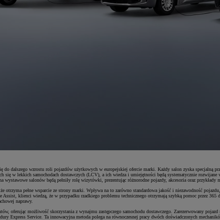
się do dalszego wzrostu roli pojazdów użytkowych w europejskiej ofercie marki. Każdy salon zyska specjalną
h się w lekkich samochodach dostawczych (LCV), a ich wiedza i umiejętności będą systematycznie rozwijane
 wystawowe salonów będą pełniły rolę wizytówki, prezentując różnorodne pojazdy, akcesoria oraz przykłady m
otrzyma pełne wsparcie ze strony marki. Wpływa na to zarówno standardowa jakość i niezawodność pojazdu, j
e Assist, klienci wiedzą, że w przypadku rzadkiego problemu technicznego otrzymają szybką pomoc przez 365 d
achowej naprawy.
entów, oferując możliwość skorzystania z wynajmu zastępczego samochodu dostawczego. Zarezerwowany pojazd
rocedury Express Service. Ta innowacyjna metoda polega na równoczesnej pracy dwóch doświadczonych mechan