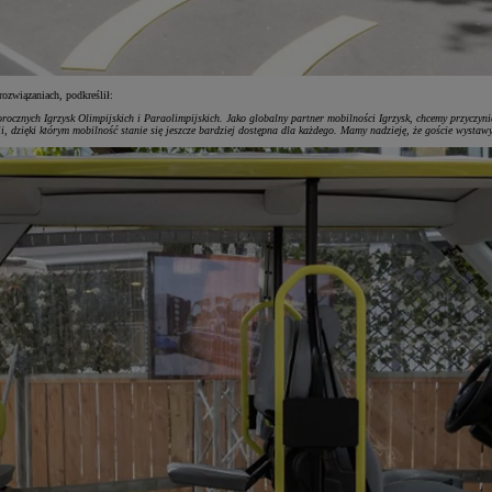
ozwiązaniach, podkreślił:
ocznych Igrzysk Olimpijskich i Paraolimpijskich. Jako globalny partner mobilności Igrzysk, chcemy przyczy
 dzięki którym mobilność stanie się jeszcze bardziej dostępna dla każdego. Mamy nadzieję, że goście wystawy 