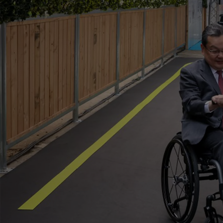
Od
105 300 zł
Corolla Hatchback
HYBRID