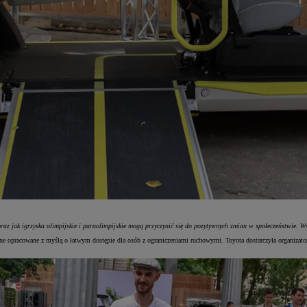
raz jak igrzyska olimpijskie i paraolimpijskie mogą przyczynić się do pozytywnych zmian w społeczeństwie. W
e opracowane z myślą o łatwym dostępie dla osób z ograniczeniami ruchowymi. Toyota dostarczyła organizato