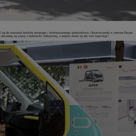
nić się do tworzenia bardziej otwartego i zrównoważonego społeczeństwa. Otwarcie parku w centrum Paryża
dowiedzą się więcej o mobilności inkluzywnej, a miejsce stanie się dla nich inspiracją”.