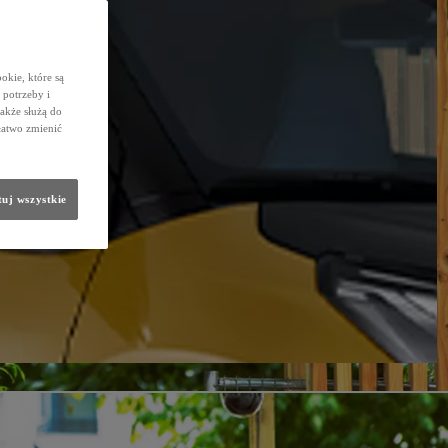
okie, które są
potrzeby i
także służą do
łatwo zmienić
uj wszystkie