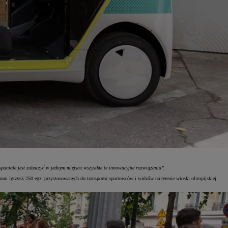
spaniale jest zobaczyć w jednym miejscu wszystkie te innowacyjne rozwiązania”.
rom igrzysk 250 egz. przystosowanych do transportu sportowców i widzów na terenie wioski olimpijskiej