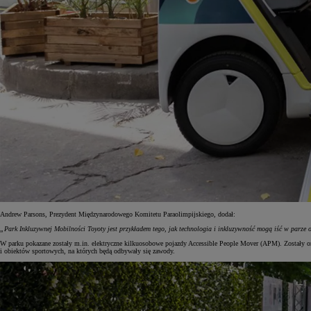
Andrew Parsons, Prezydent Międzynarodowego Komitetu Paraolimpijskiego, dodał:
„Park Inkluzywnej Mobilności Toyoty jest przykładem tego, jak technologia i inkluzywność mogą iść w parze o
W parku pokazane zostały m.in. elektryczne kilkuosobowe pojazdy Accessible People Mover (APM). Zostały on
i obiektów sportowych, na których będą odbywały się zawody.