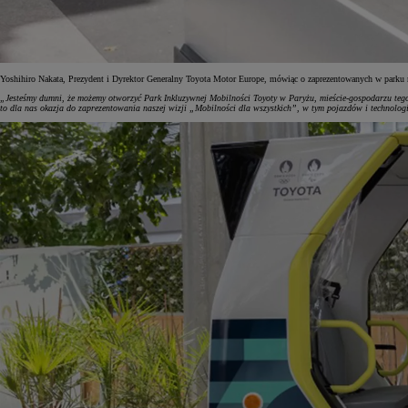
Yoshihiro Nakata, Prezydent i Dyrektor Generalny Toyota Motor Europe, mówiąc o zaprezentowanych w parku r
„Jesteśmy dumni, że możemy otworzyć Park Inkluzywnej Mobilności Toyoty w Paryżu, mieście-gospodarzu tegor
to dla nas okazja do zaprezentowania naszej wizji „Mobilności dla wszystkich”, w tym pojazdów i technologii,