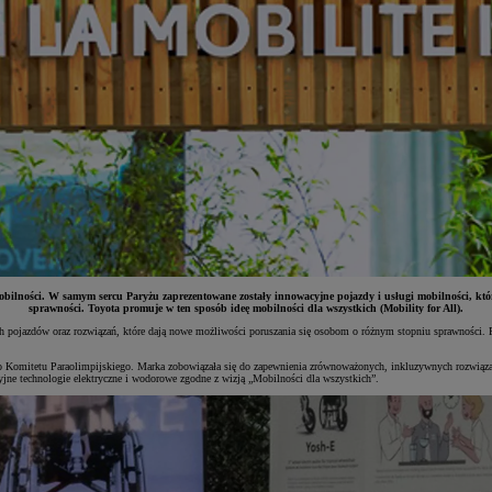
bilności. W samym sercu Paryżu zaprezentowane zostały innowacyjne pojazdy i usługi mobilności, które
sprawności. Toyota promuje w ten sposób ideę mobilności dla wszystkich (Mobility for All).
pojazdów oraz rozwiązań, które dają nowe możliwości poruszania się osobom o różnym stopniu sprawności. Park
Komitetu Paraolimpijskiego. Marka zobowiązała się do zapewnienia zrównoważonych, inkluzywnych rozwiązań
jne technologie elektryczne i wodorowe zgodne z wizją „Mobilności dla wszystkich”.