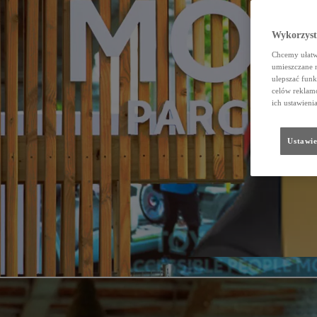
Wykorzystu
Chcemy ułatwi
umieszczane 
ulepszać funk
celów reklamo
ich ustawieni
Ustawie