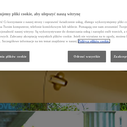
jemy pliki cookie, aby ulepszyć naszą witrynę
ć Ci korzystanie z naszej strony i usprawnić świadczenie usług, dlatego wykorzystujemy pliki co
na Twoim komputerze, telefonie komórkowym lub tablecie. Pomagają one nam zrozumieć Twoje 
cjonalność naszej witryny. Są wykorzystywane do dostarczania usług i narzędzi osób trzecich, a 
wych. Zalecamy akceptację wszystkich plików cookie. Jeżeli nie wyrażasz na to zgody, możesz 
a. Szczegółowe informacje na ten temat znajdziesz w naszej
Polityce plików cookie.
nia plików cookie
Odrzuć wszystkie
Zaakcept