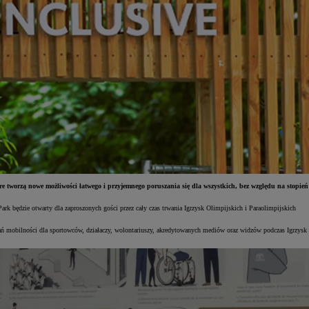
 tworzą nowe możliwości łatwego i przyjemnego poruszania się dla wszystkich, bez względu na stopień
 będzie otwarty dla zaproszonych gości przez cały czas trwania Igrzysk Olimpijskich i Paraolimpijskich
 mobilności dla sportowców, działaczy, wolontariuszy, akredytowanych mediów oraz widzów podczas Igrzysk