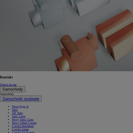
Od
105 300 zł
Corolla Hatchback
HYBRID
Kontakt
Napisz do nas
Samochody
Samochody
Samochody osobowe
Nowe Aygo X
Yaris
GR Yaris
Yaris Cross
Nowy Yaris Cross
Nowy Urban Cruiser
Corolla Hatchback
Corolla Sedan
Corolla TS Kombi