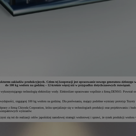
uktorem zakładów produkcyjnych. Celem tej kooperacji jest opracowanie nowego generatora zielonego
do 100 kg wodoru na godzinę – 12-krotnie więcej niż w przypadku dotychczasowych rozwiązań.
wykorzystującego technologię elektrolizy wody. Elektrolizer opracowano wspólnie z firmą DENSO. Powstał o
ej wydajności, sięgającej 100 kg wodoru na godzinę. Dla porównania, mający podobne wymiary prototyp Toyo
półpracy z firmą Chiyoda Corporation, która specjalizuje się w technologiach produkcji oraz projektowaniu i
az kompaktowych wymiarów.
czyni się też do realizacji celów japońskiej narodowej strategii wodorowej i sprawi, że rynek produkcji wodoru w