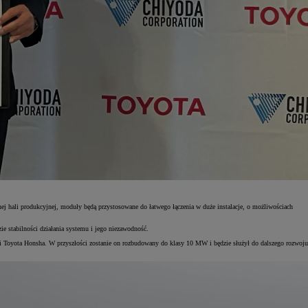
 hali produkcyjnej, moduły będą przystosowane do łatwego łączenia w duże instalacje, o możliwościach
ie stabilności działania systemu i jego niezawodność.
Toyota Honsha. W przyszłości zostanie on rozbudowany do klasy 10 MW i będzie służył do dalszego rozwoju