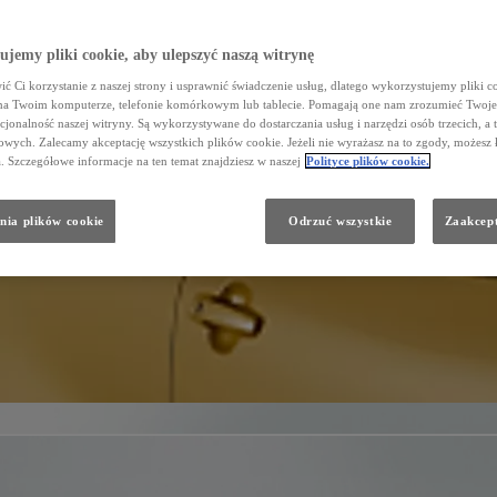
jemy pliki cookie, aby ulepszyć naszą witrynę
ć Ci korzystanie z naszej strony i usprawnić świadczenie usług, dlatego wykorzystujemy pliki co
na Twoim komputerze, telefonie komórkowym lub tablecie. Pomagają one nam zrozumieć Twoje 
cjonalność naszej witryny. Są wykorzystywane do dostarczania usług i narzędzi osób trzecich, a 
wych. Zalecamy akceptację wszystkich plików cookie. Jeżeli nie wyrażasz na to zgody, możesz 
a. Szczegółowe informacje na ten temat znajdziesz w naszej
Polityce plików cookie.
nia plików cookie
Odrzuć wszystkie
Zaakcept