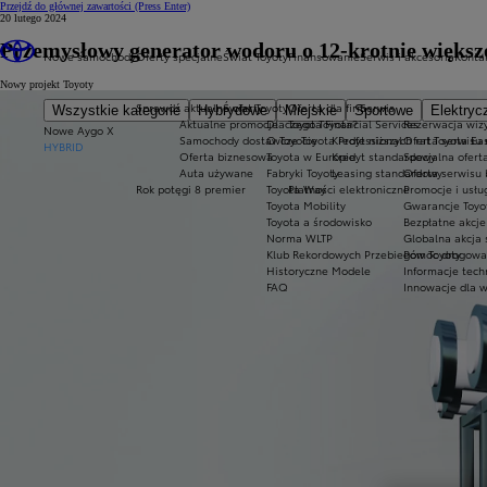
Przejdź do głównej zawartości
(Press Enter)
20 lutego 2024
Przemysłowy generator wodoru o 12-krotnie większ
Nowe samochody
Oferty specjalne
Świat Toyoty
Finansowanie
Serwis i akcesoria
Konta
Nowy projekt Toyoty
Sprawdź aktualne oferty
Świat Toyoty
Oferta dla firm
Serwis
Wszystkie kategorie
Hybrydowe
Miejskie
Sportowe
Elektryc
Aktualne promocje
Dlaczego Toyota?
Toyota Financial Services
Rezerwacja wizy
Nowe Aygo X
Samochody dostawcze Toyota Professional
O Toyocie
Kredyt niższych rat Toyota Ea
Oferta serwisu
HYBRID
Oferta biznesowa
Toyota w Europie
Kredyt standardowy
Specjalna ofert
Auta używane
Fabryki Toyoty
Leasing standardowy
Oferta serwisu 
Rok potęgi 8 premier
Toyota Way
Płatności elektroniczne
Promocje i usł
Toyota Mobility
Gwarancje Toyo
Toyota a środowisko
Bezpłatne akcj
Norma WLTP
Globalna akcja
Klub Rekordowych Przebiegów Toyoty
Pomoc drogowa w
Historyczne Modele
Informacje tech
FAQ
Innowacje dla 