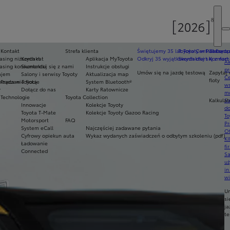
Kontakt
Strefa klienta
Świętujemy 35 lat Toyoty w Polsce
Toyota Central Europ
Zarządza
sing niższych rat
Kontakt
Aplikacja MyToyota
Odkryj 35 wyjątkowych ofert
Skontaktuj się z nam
Komfort 
Ak
asing konsumencki
Skontaktuj się z nami
Instrukcje obsługi
pr
Umów się na jazdę testową
Zapytaj 
ajem
Salony i serwisy Toyoty
Aktualizacja map
Ce
floty
ządzanie flotą
Praca w Toyocie
System Bluetooth®
ws
y
Dołącz do nas
Karty Ratownicze
mo
Technologie
Toyota Collection
Kalkulat
S
Innowacje
Kolekcje Toyoty
do
Toyota T-Mate
Kolekcje Toyoty Gazoo Racing
To
Motorsport
FAQ
Pr
System eCall
Najczęściej zadawane pytania
Of
Cyfrowy opiekun auta
Wykaz wydanych zaświadczeń o odbytym szkoleniu (pdf)
KI
Ładowanie
fi
Connected
S
u
in
w
U
si
ja
te