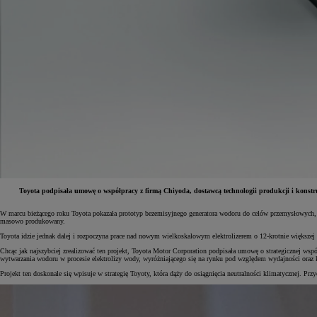
Toyota podpisała umowę o współpracy z firmą Chiyoda, dostawcą technologii produkcji i konstr
W marcu bieżącego roku Toyota pokazała prototyp bezemisyjnego generatora wodoru do celów przemysłowych, 
Od
81 900 zł
masowo produkowany.
Toyota idzie jednak dalej i rozpoczyna prace nad nowym wielkoskalowym elektrolizerem o 12-krotnie większ
Yaris Cross
HYBRID
Chcąc jak najszybciej zrealizować ten projekt, Toyota Motor Corporation podpisała umowę o strategicznej ws
wytwarzania wodoru w procesie elektrolizy wody, wyróżniającego się na rynku pod względem wydajności or
Projekt ten doskonale się wpisuje w strategię Toyoty, która dąży do osiągnięcia neutralności klimatycznej. Przy