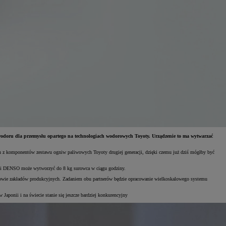
 wodoru dla przemysłu opartego na technologiach wodorowych Toyoty. Urządzenie to ma wytwarzać
n z komponentów zestawu ogniw paliwowych Toyoty drugiej generacji, dzięki czemu już dziś mógłby być
ty i DENSO może wytworzyć do 8 kg surowca w ciągu godziny.
 budowie zakładów produkcyjnych. Zadaniem obu partnerów będzie opracowanie wielkoskalowego systemu
 Japonii i na świecie stanie się jeszcze bardziej konkurencyjny