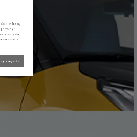
okie, które są
potrzeby i
także służą do
łatwo zmienić
uj wszystkie