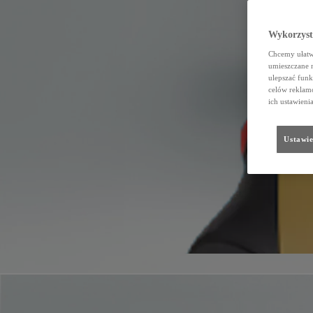
Wykorzystu
Chcemy ułatwi
umieszczane 
ulepszać funk
celów reklamo
ich ustawieni
Ustawie