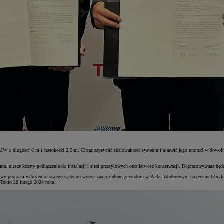
W o długości 6 m i szerokości 2,5 m. Chcąc zapewnić skalowalność systemu i ułatwić jego montaż w dowolnej
ta, niższe koszty podłączenia do instalacji i sieci przesyłowych oraz łatwość konserwacji. Dopracowywana będz
owy program wdrożenia nowego systemu wytwarzania zielonego wodoru w Parku Wodorowym na terenie fabryki 
Tokio 28 lutego 2024 roku.