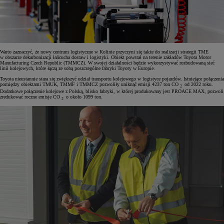
Warto zaznaczyć, że nowy centrum logistyczne w Kolinie przyczyni się także do realizacji strategii TME
w obszarze dekarbonizacji łańcucha dostaw i logistyki. Obiekt powstał na terenie zakładów Toyota Motor
Manufacturing Czech Republic (TMMCZ). W swojej działalności będzie wykorzystywać rozbudowaną sieć
linii kolejowych, które łączą ze sobą poszczególne fabryki Toyoty w Europie.
Toyota nieustannie stara się zwiększyć udział transportu kolejowego w logistyce pojazdów. Istniejące połączenia
pomiędzy obiektami TMUK, TMMF i TMMCZ pozwoliły uniknąć emisji 4237 ton CO
od 2022 roku.
2
Dodatkowe połączenie kolejowe z Polską, blisko fabryki, w której produkowany jest PROACE MAX, pozwoli
zredukować roczne emisje CO
o około 1099 ton.
2