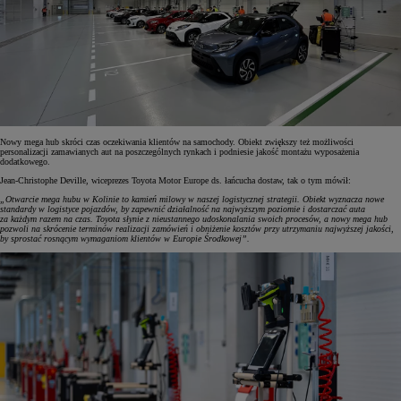
Nowy mega hub skróci czas oczekiwania klientów na samochody. Obiekt zwiększy też możliwości
personalizacji zamawianych aut na poszczególnych rynkach i podniesie jakość montażu wyposażenia
dodatkowego.
Jean-Christophe Deville, wiceprezes Toyota Motor Europe ds. łańcucha dostaw, tak o tym mówił:
„Otwarcie mega hubu w Kolinie to kamień milowy w naszej logistycznej strategii. Obiekt wyznacza nowe
standardy w logistyce pojazdów, by zapewnić działalność na najwyższym poziomie i dostarczać auta
za każdym razem na czas. Toyota słynie z nieustannego udoskonalania swoich procesów, a nowy mega hub
pozwoli na skrócenie terminów realizacji zamówień i obniżenie kosztów przy utrzymaniu najwyższej jakości,
by sprostać rosnącym wymaganiom klientów w Europie Środkowej”.