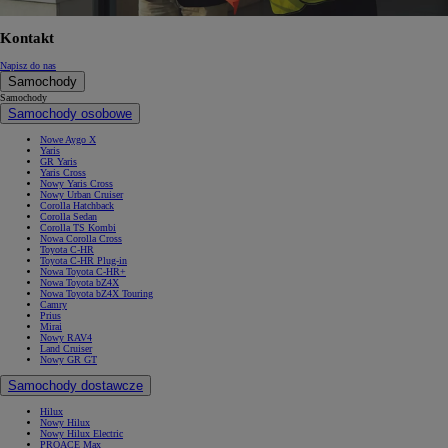
Kontakt
Napisz do nas
Samochody
Samochody
Samochody osobowe
Nowe Aygo X
Yaris
GR Yaris
Yaris Cross
Nowy Yaris Cross
Nowy Urban Cruiser
Corolla Hatchback
Corolla Sedan
Corolla TS Kombi
Nowa Corolla Cross
Toyota C-HR
Toyota C-HR Plug-in
Nowa Toyota C-HR+
Nowa Toyota bZ4X
Nowa Toyota bZ4X Touring
Camry
Prius
Mirai
Nowy RAV4
Land Cruiser
Nowy GR GT
Samochody dostawcze
Hilux
Nowy Hilux
Nowy Hilux Electric
PROACE Max