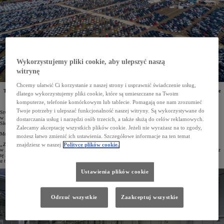
Wykorzystujemy pliki cookie, aby ulepszyć naszą
witrynę
Chcemy ułatwić Ci korzystanie z naszej strony i usprawnić świadczenie usług,
Toyota Motor Europe (TME) otwiera w czeskim Kolinie swój pierwszy mega hub. Ułatwi on operacje
dlatego wykorzystujemy pliki cookie, które są umieszczane na Twoim
logistyczne koncernu w Europie Środkowej, a także skróci czas oczekiwania europejskich klientów
na zamówione auta marki Toyota i Lexus. Inwestycja ta kosztowała 17 mln euro.
komputerze, telefonie komórkowym lub tablecie. Pomagają one nam zrozumieć
Twoje potrzeby i ulepszać funkcjonalność naszej witryny. Są wykorzystywane do
Stworzony przez Toyota Motor Europe w czeskim Kolinie mega hub to największy tego typu obiekt Toyoty
w Europie. Nowe centrum logistyczne będzie dostarczać samochody do Austrii, Czech, Niemiec, Polski,
dostarczania usług i narzędzi osób trzecich, a także służą do celów reklamowych.
Słowacji i Węgier. Rocznie będzie w stanie obsłużyć nawet 350 000 aut.
Zalecamy akceptację wszystkich plików cookie. Jeżeli nie wyrażasz na to zgody,
Mówiąc o tej inwestycji, dr Robert Kiml, prezes Toyota Motor Manufacturing Czech Republic, podkreślił:
możesz łatwo zmienić ich ustawienia. Szczegółowe informacje na ten temat
„Zainwestowaliśmy w Czechach 17 mln euro. Ten strategiczny ruch nie tylko wzmacnia obecność Toyoty
znajdziesz w naszej
Polityce plików cookie.
w Europie Środkowej, ale także pokazuje, że jesteśmy pewni potencjału, jakim dysponuje ten region. Poprzez
tę inwestycję wspieramy innowacyjność, efektywność i zrównoważony rozwój, na czym skorzystają klienci,
a także lokalna gospodarka”.
Ustawienia plików cookie
Odrzuć wszystkie
Zaakceptuj wszystkie