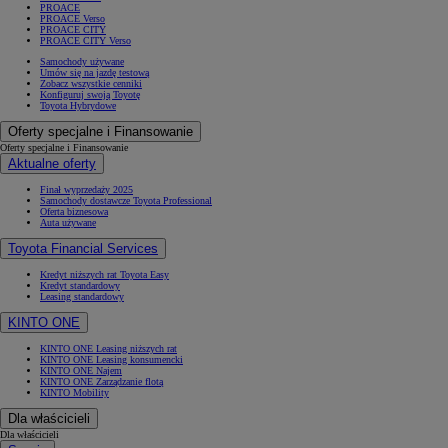
PROACE
PROACE Verso
PROACE CITY
PROACE CITY Verso
Samochody używane
Umów się na jazdę testową
Zobacz wszystkie cenniki
Konfiguruj swoją Toyotę
Toyota Hybrydowe
Oferty specjalne i Finansowanie
Oferty specjalne i Finansowanie
Aktualne oferty
Finał wyprzedaży 2025
Samochody dostawcze Toyota Professional
Oferta biznesowa
Auta używane
Toyota Financial Services
Kredyt niższych rat Toyota Easy
Kredyt standardowy
Leasing standardowy
KINTO ONE
KINTO ONE Leasing niższych rat
KINTO ONE Leasing konsumencki
KINTO ONE Najem
KINTO ONE Zarządzanie flotą
KINTO Mobility
Dla właścicieli
Dla właścicieli