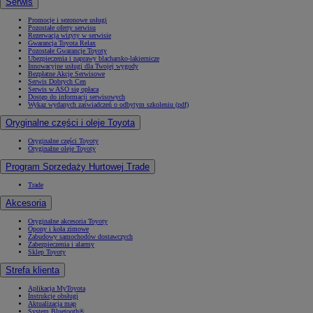
Serwis
Promocje i sezonowe usługi
Pozostałe oferty serwisu
Rezerwacja wizyty w serwisie
Gwarancja Toyota Relax
Pozostałe Gwarancje Toyoty
Ubezpieczenia i naprawy blacharsko-lakiernicze
Innowacyjne usługi dla Twojej wygody
Bezpłatne Akcje Serwisowe
Serwis Dobrych Cen
Serwis w ASO się opłaca
Dostęp do informacji serwisowych
Wykaz wydanych zaświadczeń o odbytym szkoleniu (pdf)
Oryginalne części i oleje Toyota
Oryginalne części Toyoty
Oryginalne oleje Toyoty
Program Sprzedaży Hurtowej Trade
Trade
Akcesoria
Oryginalne akcesoria Toyoty
Opony i koła zimowe
Zabudowy samochodów dostawczych
Zabezpieczenia i alarmy
Sklep Toyoty
Strefa klienta
Aplikacja MyToyota
Instrukcje obsługi
Aktualizacja map
System Bluetooth®