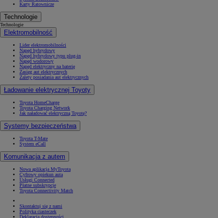
Karty Ratownicze
Technologie
Technologie
Elektromobilność
Lider elektromobilności
Napęd hybrydowy
Napęd hybrydowy typu plug-in
Napęd wodorowy
Napęd elektryczny na baterię
Zasięg aut elektrycznych
Zalety posiadania aut elektrycznych
Ładowanie elektrycznej Toyoty
Toyota HomeCharge
Toyota Charging Network
Jak naładować elektryczną Toyotę?
Systemy bezpieczeństwa
Toyota T-Mate
System eCall
Komunikacja z autem
Nowa aplikacja MyToyota
Cyfrowy opiekun auta
Usługi Connected
Płatne subskrypcje
Toyota Connectivity Match
Skontaktuj się z nami
Polityka ciasteczek
Deklaracja dostępności