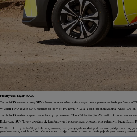
Elektryczna Toyota bZ4X
Toyota bZ4X to nowoczesny SUV z bateryjnym napędem elektrycznym, który powstał na bazie platformy e-TNG
W wersji FWD Toyota bZ4X rozpędza się od 0 do 100 km/h w 7,5 a, a prędkość maksymalna wynosi 160 km/h. 
Toyota bZ4X została wyposażona w baterię o pojemności 71,4 kWh brutto (64 kWh netto), którą można nałado
Elektryczny SUV Toyoty wyróżnia się komfortowym i przestronnym wnętrzem oraz pojemnym bagażnikiem. Rozs
W 2024 roku Toyota bZ4X zyskała serię innowacji zwiększających komfort podróży oraz praktyczność i wygodę
promiennikowe, a także cyfrowy kluczyk umożliwiający otwarcie i uruchomienie pojazdu przy pomocy smartfo