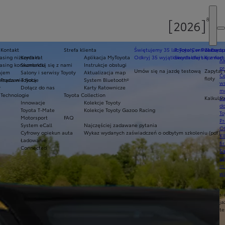
Kontakt
Strefa klienta
Świętujemy 35 lat Toyoty w Polsce
Toyota Central Europ
Zarządza
sing niższych rat
Kontakt
Aplikacja MyToyota
Odkryj 35 wyjątkowych ofert
Skontaktuj się z nam
Komfort 
Ak
asing konsumencki
Skontaktuj się z nami
Instrukcje obsługi
pr
Umów się na jazdę testową
Zapytaj 
ajem
Salony i serwisy Toyoty
Aktualizacja map
Ce
floty
ządzanie flotą
Praca w Toyocie
System Bluetooth®
ws
y
Dołącz do nas
Karty Ratownicze
mo
Technologie
Toyota Collection
Kalkulat
S
Innowacje
Kolekcje Toyoty
do
Toyota T-Mate
Kolekcje Toyoty Gazoo Racing
To
Motorsport
FAQ
Pr
System eCall
Najczęściej zadawane pytania
Of
Cyfrowy opiekun auta
Wykaz wydanych zaświadczeń o odbytym szkoleniu (pdf)
KI
Ładowanie
fi
Connected
S
u
in
w
U
si
ja
te