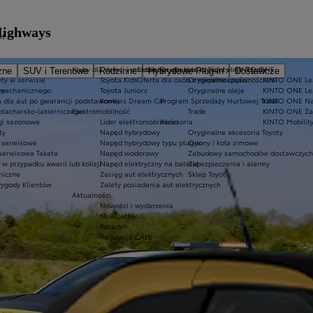
Highways
kt
Kluby dla dzieci i młodzieży
Ekobonus dla hybryd Toyoty
Oryginalne części i oleje Toyoty
KINTO ONE
zne
SUV i Terenowe
Rodzinne
Hybrydowe Plug-in
Dostawcze
ty w serwisie
Toyota Kids
Oferta dla osób z niepełnosprawnościami
Oryginalne części
KINTO ONE Lea
sy
 mechanicznego
Toyota Juniors
Oryginalne oleje
KINTO ONE Le
a dla aut po gwarancji podstawowej
Konkurs Dream Car
Program Sprzedaży Hurtowej Trade
KINTO ONE N
blacharsko-lakierniczego
Elektromobilność
Trade
KINTO ONE Zar
ugi sezonowe
Lider elektromobilności
Akcesoria
KINTO Mobilit
ty
Napęd hybrydowy
Oryginalne akcesoria Toyoty
e serwisowe
Napęd hybrydowy typu plug-in
Opony i koła zimowe
 serwisowa Takata
Napęd wodorowy
Zabudowy samochodów dostawczych
 przypadku awarii lub kolizji
Napęd elektryczny na baterię
Zabezpieczenia i alarmy
niczne
Zasięg aut elektrycznych
Sklep Toyoty
wygody Klientów
Zalety posiadania aut elektrycznych
Aktualności
Nowości i wydarzenia
Newsletter
Porady
Regulacje CAFE