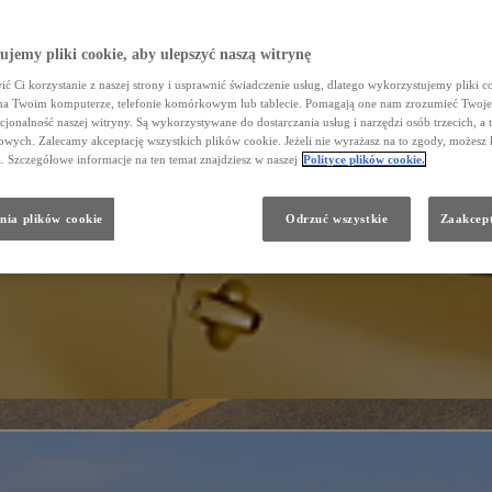
jemy pliki cookie, aby ulepszyć naszą witrynę
ć Ci korzystanie z naszej strony i usprawnić świadczenie usług, dlatego wykorzystujemy pliki co
na Twoim komputerze, telefonie komórkowym lub tablecie. Pomagają one nam zrozumieć Twoje 
cjonalność naszej witryny. Są wykorzystywane do dostarczania usług i narzędzi osób trzecich, a 
wych. Zalecamy akceptację wszystkich plików cookie. Jeżeli nie wyrażasz na to zgody, możesz 
a. Szczegółowe informacje na ten temat znajdziesz w naszej
Polityce plików cookie.
nia plików cookie
Odrzuć wszystkie
Zaakcept