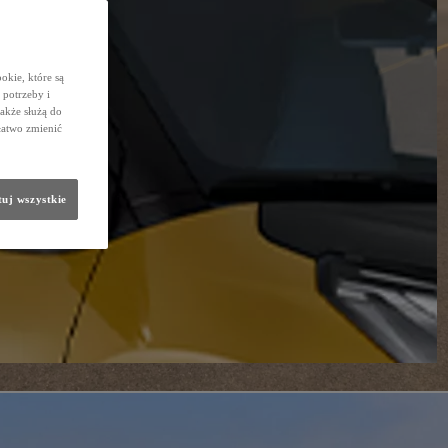
okie, które są
potrzeby i
także służą do
łatwo zmienić
uj wszystkie