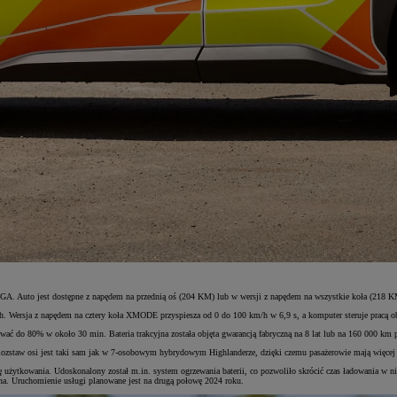
A. Auto jest dostępne z napędem na przednią oś (204 KM) lub w wersji z napędem na wszystkie koła (218 K
Wersja z napędem na cztery koła XMODE przyspiesza od 0 do 100 km/h w 6,9 s, a komputer steruje pracą obu
wać do 80% w około 30 min. Bateria trakcyjna została objęta gwarancją fabryczną na 8 lat lub na 160 000 
taw osi jest taki sam jak w 7-osobowym hybrydowym Highlanderze, dzięki czemu pasażerowie mają więcej pr
 użytkowania. Udoskonalony został m.in. system ogrzewania baterii, co pozwoliło skrócić czas ładowania w n
na. Uruchomienie usługi planowane jest na drugą połowę 2024 roku.