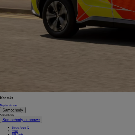
Od
105 300 zł
Corolla Hatchback
HYBRID
Kontakt
Napisz do nas
Samochody
Samochody
Samochody osobowe
Nowe Aygo X
Yaris
GR Yaris