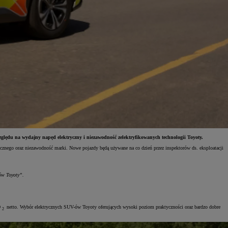
 względu na wydajny napęd elektryczny i niezawodność zelektryfikowanych technologii Toyoty.
cznego oraz niezawodność marki. Nowe pojazdy będą używane na co dzień przez inspektorów ds. eksploatacji
dów Toyoty”.
O
netto. Wybór elektrycznych SUV-ów Toyoty oferujących wysoki poziom praktyczności oraz bardzo dobre
2