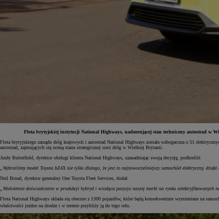
Flota brytyjskiej instytucji National Highways, nadzorującej stan techniczny autostrad w W
Flota brytyjskiego zarządu dróg krajowych i autostrad National Highways została wzbogacona o 51 elektrycz
autostrad, zajmujących się oceną stanu strategicznej sieci dróg w Wielkiej Brytanii.
Od
81 900 zł
Andy Butterfield, dyrektor obsługi klienta National Highways, uzasadniając swoją decyzję, podkreślił:
Yaris Cross
„Wybraliśmy model Toyota bZ4X nie tylko dlatego, że jest to najnowocześniejszy samochód elektryczny, dzięki
HYBRID
Neil Broad, dyrektor generalny One Toyota Fleet Services, dodał:
„Wieloletnie doświadczenie w produkcji hybryd i wiodąca pozycja naszej marki na rynku zelektryfikowanych 
Flota National Highways składa się obecnie z 1300 pojazdów, które będą konsekwentnie wymieniane na samoc
właściwości jezdne na drodze i w terenie przybliży ją do tego celu.