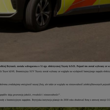
ielkiej Brytanii, została wzbogacona o 51 egz. elektrycznej Toyoty bZ4X. Pojazd ten został wybrany ze
nych Toyot bZ4X. Bezemisyjny SUV Toyoty został wybrany ze względu na wydajność bateryjnego napędu elektry
 któremu zredukujemy emisyjność naszej floty, ale także ze względu na niezawodność zelektryfikowanych pojaz
napędów dają gwarancję jakości, trwałości i niezawodności”.
hody z bezemisyjnym napędem. Brytyjska instytucja planuje do 2030 roku zbudować flotę o zerowej emisji C