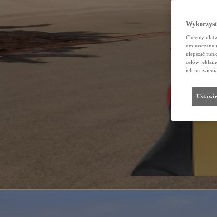
Wykorzystu
Chcemy ułatwi
umieszczane 
ulepszać funk
celów reklamo
ich ustawieni
Ustawie