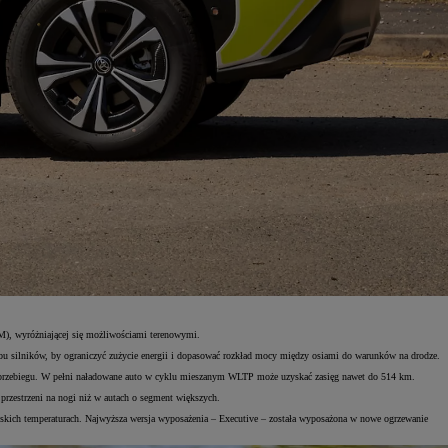
M), wyróżniającej się możliwościami terenowymi.
 silników, by ograniczyć zużycie energii i dopasować rozkład mocy między osiami do warunków na drodze.
km przebiegu. W pełni naładowane auto w cyklu mieszanym WLTP może uzyskać zasięg nawet do 514 km.
zestrzeni na nogi niż w autach o segment większych.
iskich temperaturach. Najwyższa wersja wyposażenia – Executive – została wyposażona w nowe ogrzewanie