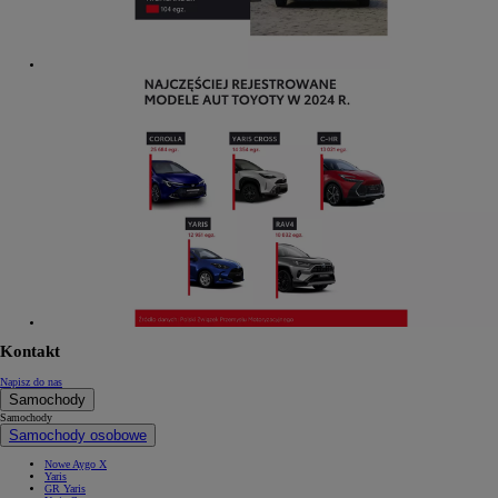
Kontakt
Napisz do nas
Samochody
Samochody
Samochody osobowe
Nowe Aygo X
Yaris
GR Yaris