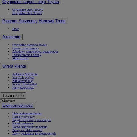
Oryginalne części i oleje Toyota
Oryginalne części Toyoty
Oryginalne oleje Toyoty
Program Sprzedaży Hurtowej Trade
Trade
Akcesoria
Oryginalne akcesoria Toyoty
Opony i koła zimowe
Zabudowy samochodów dostawczych
Zabezpieczenia i alarmy
Sklep Toyoty
Strefa klienta
Aplikacja MyToyota
Instrukcje obsługi
Aktualizacja map
System Bluetooth®
Karty Ratownicze
Technologie
Technologie
Elektromobilność
Lider elektromobilności
Napęd hybrydowy
Napęd hybrydowy typu plug-in
Napęd wodorowy
Napęd elektryczny na baterię
Zasięg aut elektrycznych
Zalety posiadania aut elektrycznych