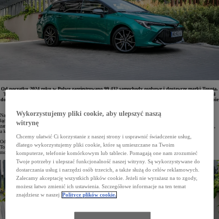
Od początku 2024 roku w Polsce zarejestrowano 99 432 samochody osobowe i dostawcze marki Toyota.
To wzrost o 11% w porównaniu do pierwszych 11 miesięcy 2023 roku. Udział Toyoty w rynku wzrósł
do 17,9%. Największą popularnością niezmiennie cieszy się Corolla. Model ten zarejestrowano w liczbie
25 684 egz.
Wykorzystujemy pliki cookie, aby ulepszyć naszą
Najlepszym miesiącem Toyoty na polskim rynku w 2024 roku okazał się listopad. Klienci zarejestrowali
łącznie 10 615 samochodów osobowych i dostawczych (29% wzrostu), a marka była zdecydowanym liderem
witrynę
zarówno wśród osób prywatnych, jak i firm. Przedsiębiorstwa zarejestrowały w tym miesiącu 7518 aut marki,
a klienci indywidualni odebrali z salonów 3097 Toyot.
Chcemy ułatwić Ci korzystanie z naszej strony i usprawnić świadczenie usług,
Od początku 2024 roku na polskie drogi wyjechało już 99 432 osobowych i dostawczych pojazdów Toyoty.
dlatego wykorzystujemy pliki cookie, które są umieszczane na Twoim
To o 11% więcej niż w analogicznym okresie roku ubiegłego. Marka ma 17,9% udziału w polskim rynku
motoryzacyjnym.
komputerze, telefonie komórkowym lub tablecie. Pomagają one nam zrozumieć
Twoje potrzeby i ulepszać funkcjonalność naszej witryny. Są wykorzystywane do
dostarczania usług i narzędzi osób trzecich, a także służą do celów reklamowych.
Zalecamy akceptację wszystkich plików cookie. Jeżeli nie wyrażasz na to zgody,
możesz łatwo zmienić ich ustawienia. Szczegółowe informacje na ten temat
znajdziesz w naszej
Polityce plików cookie.