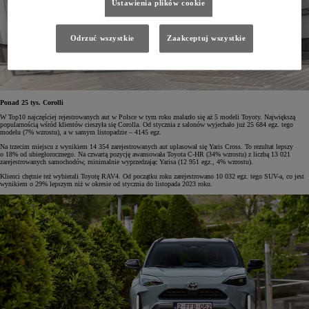
Ustawienia plików cookie
Odrzuć wszystkie
Zaakceptuj wszystkie
Ponad 25 tys. Corolli
W Top10 najczęściej rejestrowanych aut w Polsce w tym roku znalazło się aż 5 modeli Toyoty. Największą
popularnością wśród klientów cieszyła się Corolla. Od stycznia z salonów wyjechało już 25 684 egz. tego
modelu (7% wzrostu), a w samym listopadzie – 4145 egz.
Na trzecim miejscu z wynikiem 14 354 zarejestrowanych aut uplasował się Yaris Cross. To rezultat lepszy
o 18% od ubiegłorocznego. Na czwartą pozycję awansowała Toyota C-HR (34% wzrostu) z liczbą 13 021
zarejestrowanych samochodów, minimalnie wyprzedzając Yarisa (12 951 egz., 4% wzrostu).
Klienci chętnie też wybierali Toyotę RAV4. Od początku roku zarejestrowano 10 032 egz. tego SUV-a, co jest
wynikiem o 29% lepszym niż w okresie od stycznia do listopada 2023 roku.