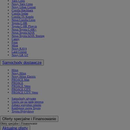
Yaris Cross
Nowy Yaris Cross
Nowy Urban Cruiser
Corolla Hatchback
Corolla Sedan
Corolla TS Kombi
Nowa Corolla Cross
Toyota C-HR
Toyota C-HR Plug-in
Nowa Toyota C-HR+
Nowa Toyota bZ4X
Nowa Toyota bZ4X Touring
Camry
Prius
Mirai
Nowy RAV4
Land Cruiser
Nowy GR GT
Samochody dostawcze
Hilux
Nowy Hilux
Nowy Hilux Electric
PROACE Max
PROACE
PROACE Verso
PROACE CITY
PROACE CITY Verso
Samochody używane
Umów się na jazdę testową
Zobacz wszystkie cenniki
Konfiguruj swoją Toyotę
Toyota Hybrydowe
Oferty specjalne i Finansowanie
Oferty specjalne i Finansowanie
Aktualne oferty