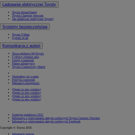
Ładowanie elektrycznej Toyoty
Toyota HomeCharge
Toyota Charging Network
Jak naładować elektryczną Toyotę?
Systemy bezpieczeństwa
Toyota T-Mate
System eCall
Komunikacja z autem
Nowa aplikacja MyToyota
Cyfrowy opiekun auta
Usługi Connected
Płatne subskrypcje
Toyota Connectivity Match
Skontaktuj się z nami
Polityka ciasteczek
Deklaracja dostępności
(Opens in new window)
(Opens in new window)
(Opens in new window)
(Opens in new window)
Strategia podatkowa 2021
Informacja o przetwarzaniu danych osobowych Toyota Centrum Wrocław
Informacje o przetwarzaniu danych osobowych Facebook
Copyright © Toyota 2026
Informacje prawne