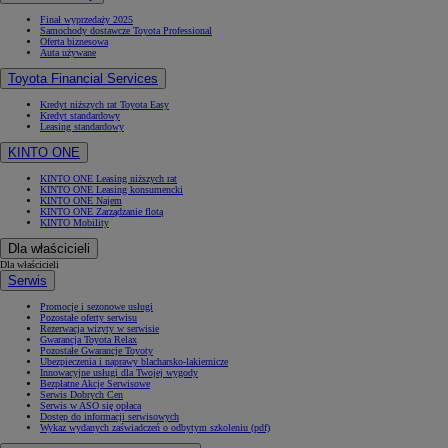
Finał wyprzedaży 2025
Samochody dostawcze Toyota Professional
Oferta biznesowa
Auta używane
Toyota Financial Services
Kredyt niższych rat Toyota Easy
Kredyt standardowy
Leasing standardowy
KINTO ONE
KINTO ONE Leasing niższych rat
KINTO ONE Leasing konsumencki
KINTO ONE Najem
KINTO ONE Zarządzanie flotą
KINTO Mobility
Dla właścicieli
Dla właścicieli
Serwis
Promocje i sezonowe usługi
Pozostałe oferty serwisu
Rezerwacja wizyty w serwisie
Gwarancja Toyota Relax
Pozostałe Gwarancje Toyoty
Ubezpieczenia i naprawy blacharsko-lakiernicze
Innowacyjne usługi dla Twojej wygody
Bezpłatne Akcje Serwisowe
Serwis Dobrych Cen
Serwis w ASO się opłaca
Dostęp do informacji serwisowych
Wykaz wydanych zaświadczeń o odbytym szkoleniu (pdf)