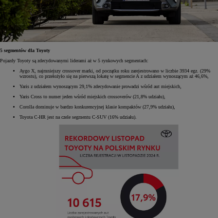
5 segmentów dla Toyoty
Pojazdy Toyoty są zdecydowanymi liderami aż w 5 rynkowych segmentach:
Aygo X, najmniejszy crossover marki, od początku roku zarejestrowano w liczbie 3934 egz. (29%
wzrostu), co przełożyło się na pierwszą lokatę w segmencie A z udziałem wynoszącym aż 46,6%,
Yaris z udziałem wynoszącym 29,1% zdecydowanie prowadzi wśród aut miejskich,
Yaris Cross to numer jeden wśród miejskich crossoverów (21,8% udziału),
Corolla dominuje w bardzo konkurencyjnej klasie kompaktów (27,9% udziału),
Toyota C-HR jest na czele segmentu C-SUV (16% udziału).