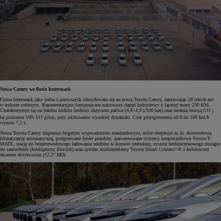
Nowa Camry we flocie Intersnack
Firma Intersnack jako jedna z pierwszych zdecydowała się na nową Toyotę Camry, zamawiając 28 takich aut
w kolorze srebrnym. Reprezentacyjna limuzyna ma najnowszy napęd hybrydowy o łącznej mocy 230 KM.
Charakteryzuje się on bardzo niskim średnim zużyciem paliwa (4,8–4,9 l/100 km) oraz średnią emisją CO
2
na poziomie 109–111 g/km, przy zachowaniu wysokiej dynamiki. Czas przyspieszenia od 0 do 100 km/h
wynosi 7,2 s.
Nowa Toyota Camry imponuje bogatym wyposażeniem standardowym, które obejmuje m.in. dwustrefową
klimatyzację automatyczną, podgrzewane fotele przednie, zaawansowane systemy bezpieczeństwa Toyota T-
MATE, stację do bezprzewodowego ładowania telefonu w konsoli centralnej, system bezkluczykowego dostępu
do samochodu (Inteligentny kluczyk) oraz system multimedialny Toyota Smart Connect+® z kolorowym
ekranem dotykowym (12,3" HD).