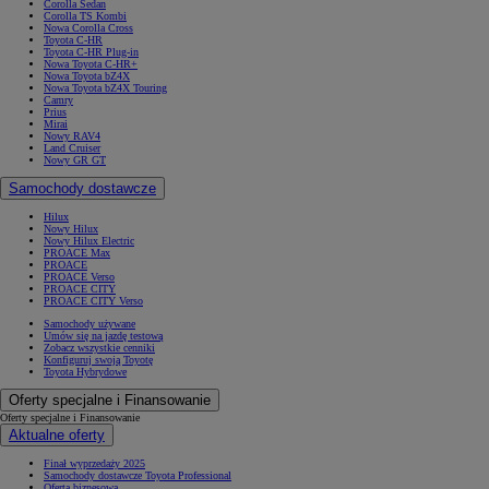
Corolla Sedan
Corolla TS Kombi
Nowa Corolla Cross
Toyota C-HR
Toyota C-HR Plug-in
Nowa Toyota C-HR+
Nowa Toyota bZ4X
Nowa Toyota bZ4X Touring
Camry
Prius
Mirai
Nowy RAV4
Land Cruiser
Nowy GR GT
Samochody dostawcze
Hilux
Nowy Hilux
Nowy Hilux Electric
PROACE Max
PROACE
PROACE Verso
PROACE CITY
PROACE CITY Verso
Samochody używane
Umów się na jazdę testową
Zobacz wszystkie cenniki
Konfiguruj swoją Toyotę
Toyota Hybrydowe
Oferty specjalne i Finansowanie
Oferty specjalne i Finansowanie
Aktualne oferty
Finał wyprzedaży 2025
Samochody dostawcze Toyota Professional
Oferta biznesowa