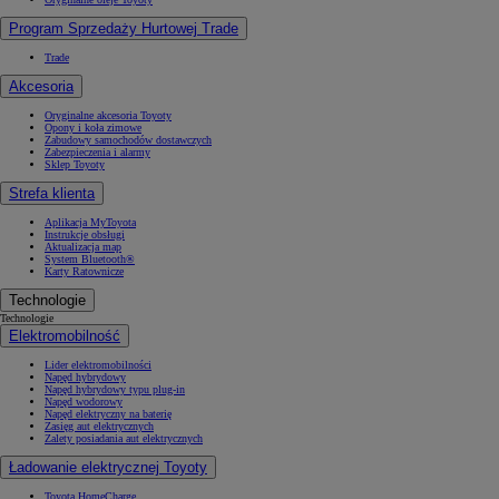
Program Sprzedaży Hurtowej Trade
Trade
Akcesoria
Oryginalne akcesoria Toyoty
Opony i koła zimowe
Zabudowy samochodów dostawczych
Zabezpieczenia i alarmy
Sklep Toyoty
Strefa klienta
Aplikacja MyToyota
Instrukcje obsługi
Aktualizacja map
System Bluetooth®
Karty Ratownicze
Technologie
Technologie
Elektromobilność
Lider elektromobilności
Napęd hybrydowy
Napęd hybrydowy typu plug-in
Napęd wodorowy
Napęd elektryczny na baterię
Zasięg aut elektrycznych
Zalety posiadania aut elektrycznych
Ładowanie elektrycznej Toyoty
Toyota HomeCharge