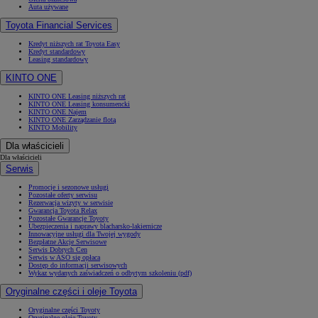
Auta używane
Toyota Financial Services
Kredyt niższych rat Toyota Easy
Kredyt standardowy
Leasing standardowy
KINTO ONE
KINTO ONE Leasing niższych rat
KINTO ONE Leasing konsumencki
KINTO ONE Najem
KINTO ONE Zarządzanie flotą
KINTO Mobility
Dla właścicieli
Dla właścicieli
Serwis
Promocje i sezonowe usługi
Pozostałe oferty serwisu
Rezerwacja wizyty w serwisie
Gwarancja Toyota Relax
Pozostałe Gwarancje Toyoty
Ubezpieczenia i naprawy blacharsko-lakiernicze
Innowacyjne usługi dla Twojej wygody
Bezpłatne Akcje Serwisowe
Serwis Dobrych Cen
Serwis w ASO się opłaca
Dostęp do informacji serwisowych
Wykaz wydanych zaświadczeń o odbytym szkoleniu (pdf)
Oryginalne części i oleje Toyota
Oryginalne części Toyoty
Oryginalne oleje Toyoty