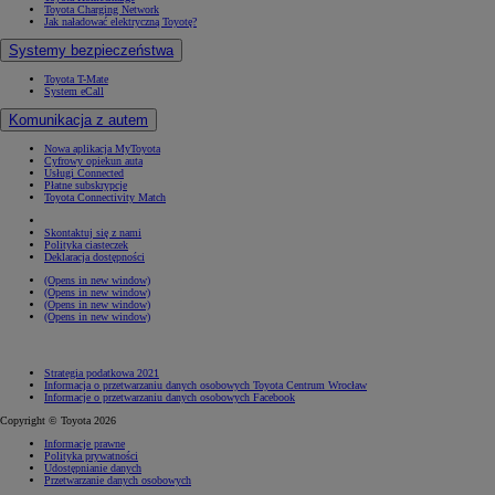
Toyota Charging Network
Jak naładować elektryczną Toyotę?
Systemy bezpieczeństwa
Toyota T-Mate
System eCall
Komunikacja z autem
Nowa aplikacja MyToyota
Cyfrowy opiekun auta
Usługi Connected
Płatne subskrypcje
Toyota Connectivity Match
Skontaktuj się z nami
Polityka ciasteczek
Deklaracja dostępności
(Opens in new window)
(Opens in new window)
(Opens in new window)
(Opens in new window)
Strategia podatkowa 2021
Informacja o przetwarzaniu danych osobowych Toyota Centrum Wrocław
Informacje o przetwarzaniu danych osobowych Facebook
Copyright © Toyota 2026
Informacje prawne
Polityka prywatności
Udostępnianie danych
Przetwarzanie danych osobowych