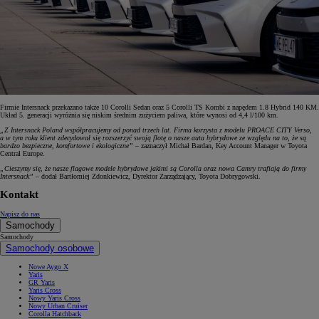
Firmie Intersnack przekazano także 10 Corolli Sedan oraz 5 Corolli TS Kombi z napędem 1.8 Hybrid 140 KM.
Układ 5. generacji wyróżnia się niskim średnim zużyciem paliwa, które wynosi od 4,4 l/100 km.
„Z Intersnack Poland współpracujemy od ponad trzech lat. Firma korzysta z modelu PROACE CITY Verso,
a w tym roku klient zdecydował się rozszerzyć swoją flotę o nasze auta hybrydowe ze względu na to, że są
bardzo bezpieczne, komfortowe i ekologiczne”
– zaznaczył Michał Bardan, Key Account Manager w Toyota
Central Europe.
„Cieszymy się, że nasze flagowe modele hybrydowe jakimi są Corolla oraz nowa Camry trafiają do firmy
Intersnack”
– dodał Bartłomiej Zdonkiewicz, Dyrektor Zarządzający, Toyota Dobrygowski.
Kontakt
Napisz do nas
Samochody
Samochody
Samochody osobowe
Nowe Aygo X
Yaris
GR Yaris
Yaris Cross
Nowy Yaris Cross
Nowy Urban Cruiser
Corolla Hatchback