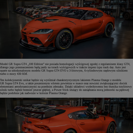
Model GR Supra GT4 „100 Edition” nie posiada homologacji wyścigowej zgodej z regulaminem klasy GT4,
dlatego jego przeznaczeniem będą jazdy na torach wyścigowych w trakcie imprez typu track day. Auto jest
oparte na udoskonalonym modelu GR Supra GT4 EVO z 3-litrowym, 6-cylindrowym rzędowym silnikiem
turbo o mocy 430 KM.
Ten kolekcjonerski unikat będzie się wyróżniał charakterystycznym lakierem Plasma Orange z modelu
GR Supra GT4 Evo, a także poszerzonym wlotem powietrza w masce oraz nowymi zwiększającymi docisk
elementami aerodynamicznymi na przednim zderzaku. Dzięki układowi wydechowemu bez tłumika trzylitrowy
silnik turbo będzie brzmieć jeszcze głębiej, a Power Stick służący do zarządzania mocą jednostki na pędowej
będzie podobnie jak nadwozie w kolorze Plasma Orange.