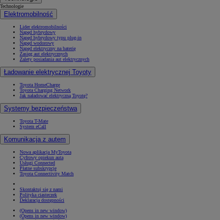
Technologie
Elektromobilność
Lider elektromobilności
Napęd hybrydowy
Napęd hybrydowy typu plug-in
Napęd wodorowy
Napęd elektryczny na baterię
Zasięg aut elektrycznych
Zalety posiadania aut elektrycznych
Ładowanie elektrycznej Toyoty
Toyota HomeCharge
Toyota Charging Network
Jak naładować elektryczną Toyotę?
Systemy bezpieczeństwa
Toyota T-Mate
System eCall
Komunikacja z autem
Nowa aplikacja MyToyota
Cyfrowy opiekun auta
Usługi Connected
Płatne subskrypcje
Toyota Connectivity Match
Skontaktuj się z nami
Polityka ciasteczek
Deklaracja dostępności
(Opens in new window)
(Opens in new window)