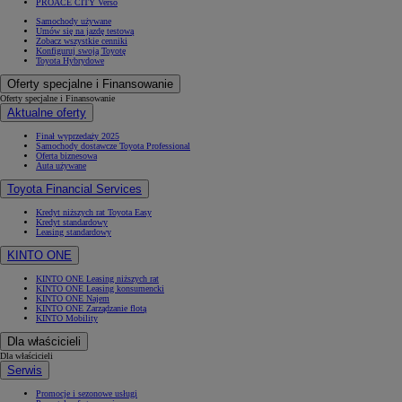
PROACE CITY Verso
Samochody używane
Umów się na jazdę testową
Zobacz wszystkie cenniki
Konfiguruj swoją Toyotę
Toyota Hybrydowe
Oferty specjalne i Finansowanie
Oferty specjalne i Finansowanie
Aktualne oferty
Finał wyprzedaży 2025
Samochody dostawcze Toyota Professional
Oferta biznesowa
Auta używane
Toyota Financial Services
Kredyt niższych rat Toyota Easy
Kredyt standardowy
Leasing standardowy
KINTO ONE
KINTO ONE Leasing niższych rat
KINTO ONE Leasing konsumencki
KINTO ONE Najem
KINTO ONE Zarządzanie flotą
KINTO Mobility
Dla właścicieli
Dla właścicieli
Serwis
Promocje i sezonowe usługi