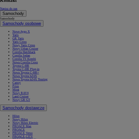
Kontakt
Napisz do nas
Samochody
Samochody
Samochody osobowe
Nowe Aygo X
Yaris
GR Yaris
Yaris Cross
Nowy Yaris Cross
Nowy Urban Cruiser
Corolla Hatchback
Corolla Sedan
Corolla TS Kombi
Nowa Corolla Cross
Toyota C-HR
Toyota C-HR Plug-in
Nowa Toyota C-HR+
Nowa Toyota bZ4X
Nowa Toyota bZ4X Touring
Camry
Prius
Mirai
Nowy RAV4
Land Cruiser
Nowy GR GT
Samochody dostawcze
Hilux
Nowy Hilux
Nowy Hilux Electric
PROACE Max
PROACE
PROACE Verso
PROACE CITY