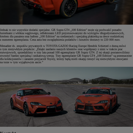
Jednak to nie wszystkie dodatki specjalne. GR Supra GT4 „100 Edition” może się pochwalić ponadto
lusterkami z włókna węglowego, reflektorami LED przystosowanymi do wyścigów długodystansowych,
fotelem dla pasażera oraz haftem „100 Edition” na siedzeniach i specjalną plakietką na desce rozdzielczej
z numerem egzemplarza. Cena auta bez uwzględnienia podatków i kosztów dostawy to 220 000 euro.
Menadżer ds. zespołów prywatnych w TOYOTA GAZOO Racing Europe Hendrik Schietzel z dumą mówi
o tym niezywkłym projekcie: „Dzięki zaufaniu naszych klientów oraz współpracy z nimi w trakcie prac
rozwojowych, sprzedaliśmy w trzy lata ponad 100 egzemplarzy GR Supry GT4. Z tej okazji postanowiliśmy
stworzyć bardzo specjalną i unikatową wersję. Trzy egzemplarze GR Supra GT4 „100 Edition” są przeznaczone
dla kolekcjonerów i zarazem przyjaciół Toyoty, którzy będą mieli okazję cieszyć się niezwykłymi emocjami
na torze w tym wyjątkowym aucie.”