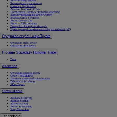
Pozostałe oferty serwisu
Rezerwacja wizyty w serwisie
Gwarancja Toyota Relax
Pozostałe Gwarancje Toyoty
Ubezpieczenia i naprawy blacharsko-lakiernicze
Innowacyjne usługi dla Twojej wygody
Bezpłatne Akcje Serwisowe
Serwis Dobrych Cen
Serwis w ASO się opłaca
Dostęp do informacji serwisowych
Wykaz wydanych zaświadczeń o odbytym szkoleniu (pdf)
Oryginalne części i oleje Toyota
Oryginalne części Toyoty
Oryginalne oleje Toyoty
Program Sprzedaży Hurtowej Trade
Trade
Akcesoria
Oryginalne akcesoria Toyoty
Opony i koła zimowe
Zabudowy samochodów dostawczych
Zabezpieczenia i alarmy
Sklep Toyoty
Strefa klienta
Aplikacja MyToyota
Instrukcje obsługi
Aktualizacja map
System Bluetooth®
Karty Ratownicze
Technologie