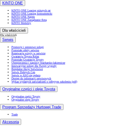
KINTO ONE
KINTO ONE Leasing niższych rat
KINTO ONE Leasing konsumencki
KINTO ONE Najem
KINTO ONE Zarządzanie flotą
KINTO Mobility
Dla właścicieli
Dla właścicieli
Serwis
Promocje i sezonowe usługi
Pozostałe oferty serwisu
Rezerwacja wizyty w serwisie
Gwarancja Toyota Relax
Pozostałe Gwarancje Toyoty
Ubezpieczenia i naprawy blacharsko-lakiernicze
Innowacyjne usługi dla Twojej wygody
Bezpłatne Akcje Serwisowe
Serwis Dobrych Cen
Serwis w ASO się opłaca
Dostęp do informacji serwisowych
Wykaz wydanych zaświadczeń o odbytym szkoleniu (pdf)
Oryginalne części i oleje Toyota
Oryginalne części Toyoty
Oryginalne oleje Toyoty
Program Sprzedaży Hurtowej Trade
Trade
Akcesoria