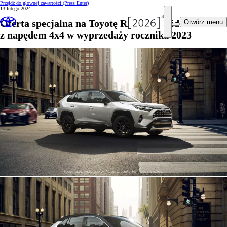
Przejdź do głównej zawartości
(Press Enter)
13 lutego 2024
Oferta specjalna na Toyotę RAV4 Hybrid
Otwórz menu
z napędem 4x4 w wyprzedaży rocznika 2023