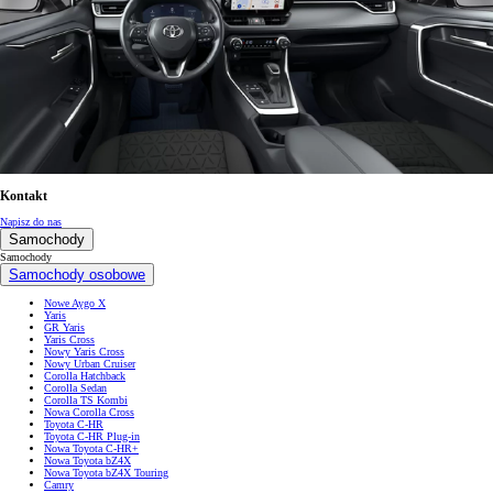
Kontakt
Napisz do nas
Samochody
Samochody
Samochody osobowe
Nowe Aygo X
Yaris
GR Yaris
Yaris Cross
Nowy Yaris Cross
Nowy Urban Cruiser
Corolla Hatchback
Corolla Sedan
Corolla TS Kombi
Nowa Corolla Cross
Toyota C-HR
Toyota C-HR Plug-in
Nowa Toyota C-HR+
Nowa Toyota bZ4X
Nowa Toyota bZ4X Touring
Camry