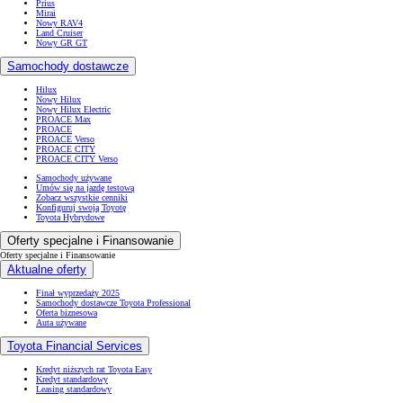
Prius
Mirai
Nowy RAV4
Land Cruiser
Nowy GR GT
Samochody dostawcze
Hilux
Nowy Hilux
Nowy Hilux Electric
PROACE Max
PROACE
PROACE Verso
PROACE CITY
PROACE CITY Verso
Samochody używane
Umów się na jazdę testową
Zobacz wszystkie cenniki
Konfiguruj swoją Toyotę
Toyota Hybrydowe
Oferty specjalne i Finansowanie
Oferty specjalne i Finansowanie
Aktualne oferty
Finał wyprzedaży 2025
Samochody dostawcze Toyota Professional
Oferta biznesowa
Auta używane
Toyota Financial Services
Kredyt niższych rat Toyota Easy
Kredyt standardowy
Leasing standardowy