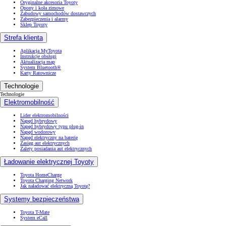
Oryginalne akcesoria Toyoty
Opony i koła zimowe
Zabudowy samochodów dostawczych
Zabezpieczenia i alarmy
Sklep Toyoty
Strefa klienta
Aplikacja MyToyota
Instrukcje obsługi
Aktualizacja map
System Bluetooth®
Karty Ratownicze
Technologie
Technologie
Elektromobilność
Lider elektromobilności
Napęd hybrydowy
Napęd hybrydowy typu plug-in
Napęd wodorowy
Napęd elektryczny na baterię
Zasięg aut elektrycznych
Zalety posiadania aut elektrycznych
Ładowanie elektrycznej Toyoty
Toyota HomeCharge
Toyota Charging Network
Jak naładować elektryczną Toyotę?
Systemy bezpieczeństwa
Toyota T-Mate
System eCall