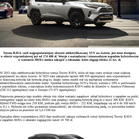
Toyota RAV4, czyli najpopularniejszy obecnie zelektryfikowany SUV na świecie, jest teraz dostępny
w ofercie wyprzedażowej już od 174 400 zł. Wersje z oszczędnym i niezawodnym napędem hybrydowym
w wariancie AWD-i można zakupić z rabatami, które sięgają blisko 25 tys. zł.
W 2015 roku zadebiutowała hybrydowa wersja Toyoty RAV4, która od tego czasu zyskuje coraz większą
popularność na całym świecie. W 2023 roku zakupiono łącznie 408 919 egzemplarzy auta wyposażonych
w klasyczną hybrydę lub hybrydę plug-in, dzięki czemu model stał się najchętniej wybieranym
zelektryfikowanym samochodem marki. Sprzedaż hybrydowego SUV-a Toyoty wzrosła o 10% w porównaniu
z poprzednim rokiem, a największa liczba niskoemisyjnych RAV4 trafiła do klientów w Ameryce Północnej
(236 512 egzemplarzy) oraz w Europie (75 071 egzemplarzy).
Najnowsza generacja tego modelu oferuje trzy różne warianty napędowe: układ hybrydowy z napędem na przód,
inteligentny napęd na cztery koła AWD-i oraz potężną i oszczędną hybrydę plug-in o mocy 306 KM. RAV4
Hybrid FWD osiąga moc 218 KM, podczas gdy wersja AWD-i – 222 KM, rozpędzając się od 0 do 100 km/h
w 8,1 s. Hybryda nie tylko gwarantuje niezawodność, ale również ekonomiczną jazdę, co potwierdza średnie
zużycie paliwa na poziomie od 5,6 l/100 km.
Specjalna oferta wyprzedażowa 2023 daje możliwość zakupu wybranych wersji hybrydowej Toyoty RAV4
z napędem AWD-i z rabatami sięgającymi nawet 24 700 zł.