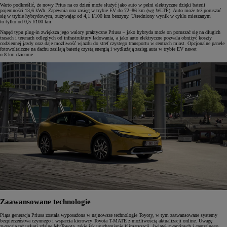
Warto podkreślić, że nowy Prius na co dzień może służyć jako auto w pełni elektryczne dzięki baterii
pojemności 13,6 kWh. Zapewnia ona zasięg w trybie EV do 72–86 km (wg WLTP). Auto może też poruszać
się w trybie hybrydowym, zużywając od 4,1 l/100 km benzyny. Uśredniony wynik w cyklu mieszanym
to tylko od 0,5 l/100 km.
Napęd typu plug-in zwiększa jego walory praktyczne Priusa – jako hybryda może on poruszać się na długich
trasach i terenach odległych od infrastruktury ładowania, a jako auto elektryczne pozwala obniżyć koszty
codziennej jazdy oraz daje możliwość wjazdu do stref czystego transportu w centrach miast. Opcjonalne panele
fotowoltaiczne na dachu zasilają baterię czystą energią i wydłużają zasięg auta w trybie EV nawet
o 8 km dziennie.
Zaawansowane technologie
Piąta generacja Priusa została wyposażona w najnowsze technologie Toyoty, w tym zaawansowane systemy
bezpieczeństwa czynnego i wsparcia kierowcy Toyota T-MATE z możliwością aktualizacji online. Uwagę
zwracają też usługi zdalne MyToyota, takie jak uruchamianie klimatyzacji, świateł awaryjnych i centralnego