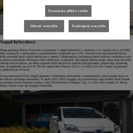
Ustawienia plików cookie
Odrzuć wszystkie
Zaakceptuj wszystkie
Napęd hybrydowy
Druga generacja Toyoty Prius była wyposażona w napęd hybrydowy z silnikiem 1.5 o łącznej mocy 110 KM.
Jego wydajność w porównaniu z poprzednikiem zwiększyła się o 15%. Nowością był też konwerter Boost,
który pozwalał łączyć silnik elektryczny z baterią. Udoskonalona, mocniejsza bateria niklowo-wodorkowa oraz
o połowę mocniejszy, 68-konny silnik elektryczny zwiększyły rolę napędu elektrycznego, który teraz nie tylko
obniżał zużycie paliwa, ale także wspierał silnik benzynowy podczas przyspieszania, poprawiając dynamikę
auta. Rozpędzenie się od 0 do 100 km zajmowało Priusowi 10,9 s, a w trybie EV auto mogło się poruszać
z prędkością do 45 km/h.
Swoją skuteczność Prius drugiej generacji wielokrotnie udowodniał w motorsporcie, przyczyniając się m.in.
do sukcesu polskiego zawodnika. W latach 2015–2016 ścigający się za kierownica tego modelu Artur Prusak
dwukrotnie został mistrzem świata w serii FIA Alternative Energies Cup, a w 2013 roku wygrał 14. edycję
Rallye Monte Carlo des Energies Nouvelles.