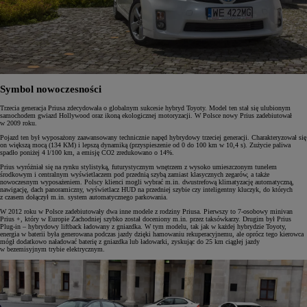
Symbol nowoczesności
Trzecia generacja Priusa zdecydowała o globalnym sukcesie hybryd Toyoty. Model ten stał się ulubionym
samochodem gwiazd Hollywood oraz ikoną ekologicznej motoryzacji. W Polsce nowy Prius zadebiutował
w 2009 roku.
Pojazd ten był wyposażony zaawansowany technicznie napęd hybrydowy trzeciej generacji. Charakteryzował się
on większą mocą (134 KM) i lepszą dynamiką (przyspieszenie od 0 do 100 km w 10,4 s). Zużycie paliwa
spadło poniżej 4 l/100 km, a emisję CO2 zredukowano o 14%.
Prius wyróżniał się na rynku stylistyką, futurystycznym wnętrzem z wysoko umieszczonym tunelem
środkowym i centralnym wyświetlaczem pod przednią szybą zamiast klasycznych zegarów, a także
nowoczesnym wyposażeniem. Polscy klienci mogli wybrać m.in. dwustrefową klimatyzację automatyczną,
nawigację, dach panoramiczny, wyświetlacz HUD na przedniej szybie czy inteligentny kluczyk, do których
z czasem dołączył m.in. system automatycznego parkowania.
W 2012 roku w Polsce zadebiutowały dwa inne modele z rodziny Priusa. Pierwszy to 7-osobowy minivan
Prius +, który w Europie Zachodniej szybko został doceniony m.in. przez taksówkarzy. Drugim był Prius
Plug-in – hybrydowy liftback ładowany z gniazdka. W tym modelu, tak jak w każdej hybrydzie Toyoty,
energia w baterii była generowana podczas jazdy dzięki hamowaniu rekuperacyjnemu, ale oprócz tego kierowca
mógł dodatkowo naładować baterię z gniazdka lub ładowarki, zyskując do 25 km ciągłej jazdy
w bezemisyjnym trybie elektrycznym.