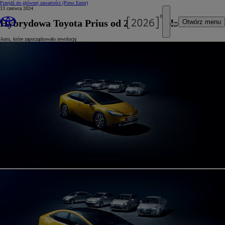
Przejdź do głównej zawartości
(Press Enter)
13 czerwca 2024
Hybrydowa Toyota Prius od 20 lat w Polsce
Otwórz menu
Auto, które zapoczątkowało rewolucję