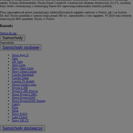
zamka. System multimedialny Toyota Smart Connect® z kolorowym ekranem dotykowym (12,3"), wysokiej
klasy fotele i klimatyzacja z technologią Nanoe-X® zapewniają maksymalny komfort podróży.
Prius zapoczątkował proces popularyzacji zelektryfikowanych napędów zarówno w Polsce, jak i na świecie.
Do dziś Toyota sprzedała w naszym kraju ponad 300 tys. samochodów z tym napędem. W 2024 roku hybrydy
stanowią już 86% sprzedaży Toyoty w Polsce.
Kontakt
Napisz do nas
Samochody
Samochody
Samochody osobowe
Nowe Aygo X
Yaris
GR Yaris
Yaris Cross
Nowy Yaris Cross
Nowy Urban Cruiser
Corolla Hatchback
Corolla Sedan
Corolla TS Kombi
Nowa Corolla Cross
Toyota C-HR
Toyota C-HR Plug-in
Nowa Toyota C-HR+
Nowa Toyota bZ4X
Nowa Toyota bZ4X Touring
Camry
Prius
Mirai
Nowy RAV4
Land Cruiser
Nowy GR GT
Samochody dostawcze