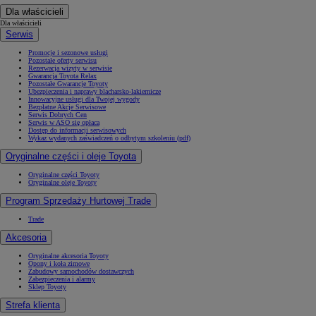
Dla właścicieli
Dla właścicieli
Serwis
Promocje i sezonowe usługi
Pozostałe oferty serwisu
Rezerwacja wizyty w serwisie
Gwarancja Toyota Relax
Pozostałe Gwarancje Toyoty
Ubezpieczenia i naprawy blacharsko-lakiernicze
Innowacyjne usługi dla Twojej wygody
Bezpłatne Akcje Serwisowe
Serwis Dobrych Cen
Serwis w ASO się opłaca
Dostęp do informacji serwisowych
Wykaz wydanych zaświadczeń o odbytym szkoleniu (pdf)
Oryginalne części i oleje Toyota
Oryginalne części Toyoty
Oryginalne oleje Toyoty
Program Sprzedaży Hurtowej Trade
Trade
Akcesoria
Oryginalne akcesoria Toyoty
Opony i koła zimowe
Zabudowy samochodów dostawczych
Zabezpieczenia i alarmy
Sklep Toyoty
Strefa klienta