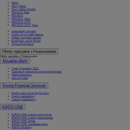
Hilux
Nowy Hilux
Nowy Hilux Electric
PROACE Max
PROACE
PROACE Verso
PROACE CITY
PROACE CITY Verso
Samochody używane
Umów się na jazdę testową
Zobacz wszystkie cenniki
Konfiguruj swoją Toyotę
Toyota Hybrydowe
Oferty specjalne i Finansowanie
Oferty specjalne i Finansowanie
Aktualne oferty
Finał wyprzedaży 2025
Samochody dostawcze Toyota Professional
Oferta biznesowa
Auta używane
Toyota Financial Services
Kredyt niższych rat Toyota Easy
Kredyt standardowy
Leasing standardowy
KINTO ONE
KINTO ONE Leasing niższych rat
KINTO ONE Leasing konsumencki
KINTO ONE Najem
KINTO ONE Zarządzanie flotą
KINTO Mobility