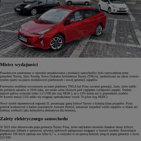
Mistrz wydajności
Prawdziwym przełomem w sposobie projektowania i produkcji samochodów była wprowadzona przez
prezydent Toyoty, Akio Toyodę, Nowa Globalna Architektura Toyoty (TNGA), ujednolicony na całym świecie
system oparty na pięciu modułowych platformach i nowej generacji napędów.
Pierwszym modelem stworzonym na bazie platformy TNGA był Prius czwartej generacji. Auto, które trafiło
do polskich salonów w 2016 roku, nie miało sobie równych pod względem wydajności napędu. Średnie
zużycie paliwa wynosiło tylko 3,3 l/100 km (wg NEDC), aż o 15% mniej niż w poprzednim modelu.
W kwestii emisji CO2 udało się osiągnąć spektakularny wynik 76 g/km (wg NEDC).
Nowy model reprezentował segment D, poszerzając gamę hybryd Toyoty o kolejną klasę pojazdów. Prius
przestał konkurować z bardzo popularnym Aurisem Hybrid, natomiast uzupełnił wybór napędów w klasie aut
średniej wielkości jako hybrydowa alternatywa dla Avensisa.
Zalety elektrycznego samochodu
W 2023 roku debiutowała piąta generacja Toyoty Prius, która radykalnie zmieniła charakter ikony hybryd.
Dynamiczny liftback o sportowej sylwetce zachwycił najlepszymi osiągami w historii modelu. Rozwinięcie
prędkości 100 km/h zajmuje mu tylko 6,7 s, a wszystko to za sprawą hybrydy plug-in piątej generacji o mocy
223 KM.