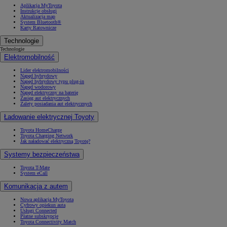
Aplikacja MyToyota
Instrukcje obsługi
Aktualizacja map
System Bluetooth®
Karty Ratownicze
Technologie
Technologie
Elektromobilność
Lider elektromobilności
Napęd hybrydowy
Napęd hybrydowy typu plug-in
Napęd wodorowy
Napęd elektryczny na baterię
Zasięg aut elektrycznych
Zalety posiadania aut elektrycznych
Ładowanie elektrycznej Toyoty
Toyota HomeCharge
Toyota Charging Network
Jak naładować elektryczną Toyotę?
Systemy bezpieczeństwa
Toyota T-Mate
System eCall
Komunikacja z autem
Nowa aplikacja MyToyota
Cyfrowy opiekun auta
Usługi Connected
Płatne subskrypcje
Toyota Connectivity Match