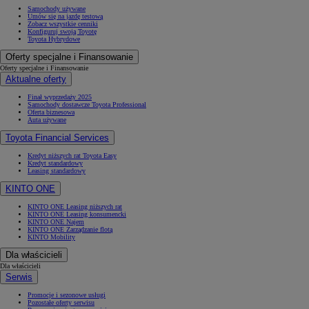
Samochody używane
Umów się na jazdę testową
Zobacz wszystkie cenniki
Konfiguruj swoją Toyotę
Toyota Hybrydowe
Oferty specjalne i Finansowanie
Oferty specjalne i Finansowanie
Aktualne oferty
Finał wyprzedaży 2025
Samochody dostawcze Toyota Professional
Oferta biznesowa
Auta używane
Toyota Financial Services
Kredyt niższych rat Toyota Easy
Kredyt standardowy
Leasing standardowy
KINTO ONE
KINTO ONE Leasing niższych rat
KINTO ONE Leasing konsumencki
KINTO ONE Najem
KINTO ONE Zarządzanie flotą
KINTO Mobility
Dla właścicieli
Dla właścicieli
Serwis
Promocje i sezonowe usługi
Pozostałe oferty serwisu