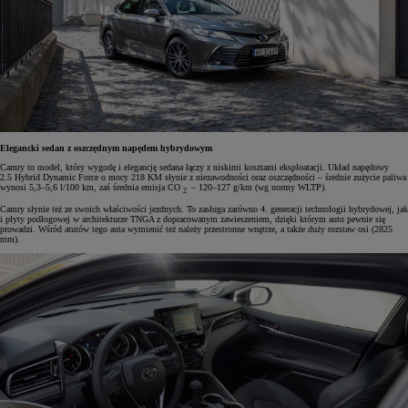
Elegancki sedan z oszczędnym napędem hybrydowym
Camry to model, który wygodę i elegancję sedana łączy z niskimi kosztami eksploatacji. Układ napędowy
2.5 Hybrid Dynamic Force o mocy 218 KM słynie z niezawodności oraz oszczędności – średnie zużycie paliwa
wynosi 5,3–5,6 l/100 km, zaś średnia emisja CO
– 120–127 g/km (wg normy WLTP).
2
Camry słynie też ze swoich właściwości jezdnych. To zasługa zarówno 4. generacji technologii hybrydowej, jak
i płyty podłogowej w architekturze TNGA z dopracowanym zawieszeniem, dzięki którym auto pewnie się
prowadzi. Wśród atutów tego auta wymienić też należy przestronne wnętrze, a także duży rozstaw osi (2825
mm).