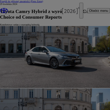
Przejdź do głównej zawartości
(Press Enter)
29 kwietnia 2024
Toyota Camry Hybrid z wyróżnieniem Green
Otwórz menu
Choice od Consumer Reports
Komfortowy sedan z oszczędną hybrydą