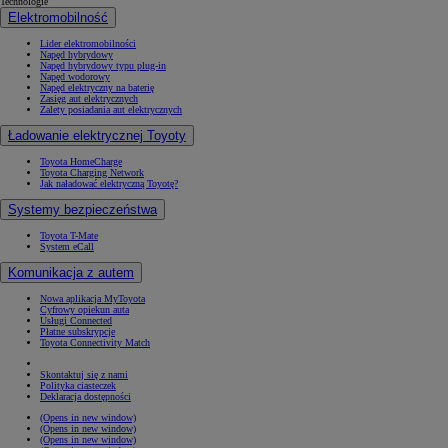
Technologie
Elektromobilność
Lider elektromobilności
Napęd hybrydowy
Napęd hybrydowy typu plug-in
Napęd wodorowy
Napęd elektryczny na baterię
Zasięg aut elektrycznych
Zalety posiadania aut elektrycznych
Ładowanie elektrycznej Toyoty
Toyota HomeCharge
Toyota Charging Network
Jak naładować elektryczną Toyotę?
Systemy bezpieczeństwa
Toyota T-Mate
System eCall
Komunikacja z autem
Nowa aplikacja MyToyota
Cyfrowy opiekun auta
Usługi Connected
Płatne subskrypcje
Toyota Connectivity Match
Skontaktuj się z nami
Polityka ciasteczek
Deklaracja dostępności
(Opens in new window)
(Opens in new window)
(Opens in new window)