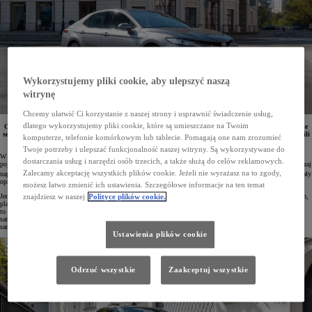
Wykorzystujemy pliki cookie, aby ulepszyć naszą
witrynę
Chcemy ułatwić Ci korzystanie z naszej strony i usprawnić świadczenie usług,
dlatego wykorzystujemy pliki cookie, które są umieszczane na Twoim
Camry od lat jest najchętniej kupowaną limuzyną na świecie, która wyznacza standardy w segmencie
sedanów. Jest to także jeden z najbardziej oszczędnych i niskoemisyjnych samochodów, co potwierdzili
komputerze, telefonie komórkowym lub tablecie. Pomagają one nam zrozumieć
m.in. eksperci Consumer Reports, przyznając modelowi Toyoty wyróżnienie Green Choice.
Twoje potrzeby i ulepszać funkcjonalność naszej witryny. Są wykorzystywane do
W badaniu Green Choice eksperci niezależnej amerykańskiej organizacji Consumer Reports wyróżnili 20%
dostarczania usług i narzędzi osób trzecich, a także służą do celów reklamowych.
pojazdów o najniższym poziomie emisji CO
oraz szkodliwych substancji. Oceniając auta, uwzględniali rodzaj
2
Zalecamy akceptację wszystkich plików cookie. Jeżeli nie wyrażasz na to zgody,
napędu (spalinowy, hybrydowy i elektryczny) oraz typ nadwozia (auta osobowe, SUV-y i vany). Wyniki zostały
opracowane we współpracy z programem SmartWay amerykańskiej Agencji Ochrony Środowiska (EPA).
możesz łatwo zmienić ich ustawienia. Szczegółowe informacje na ten temat
Jednym ze zwycięzców tego badania została Toyota Camry. Sedan ten uzyskał 93 punktów na 100 możliwych,
znajdziesz w naszej
Polityce plików cookie.
plasując się tym samym w elitarnej grupie zaledwie kilku modeli z wynikiem powyżej 90 pkt. Wyróżnienie
to stanowi kolejny dowód na to, że hybrydowy sedan Toyoty należy do czołówki najmniej emisyjnych
samochodów na rynku. Wcześniej model ten został umieszczony w czołówce zestawienia Top10 najlepszych
samochodów z rocznika 2024 na amerykańskim rynku.
Ustawienia plików cookie
Odrzuć wszystkie
Zaakceptuj wszystkie