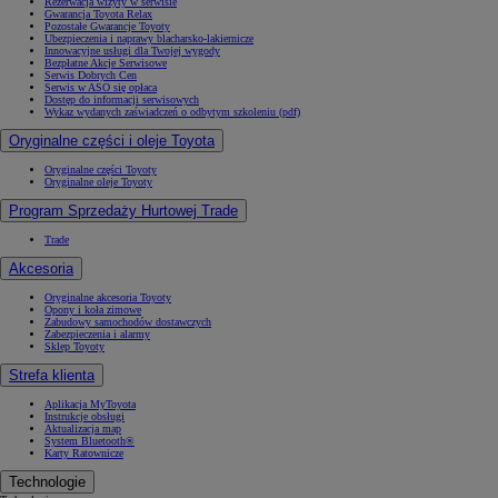
Rezerwacja wizyty w serwisie
Gwarancja Toyota Relax
Pozostałe Gwarancje Toyoty
Ubezpieczenia i naprawy blacharsko-lakiernicze
Innowacyjne usługi dla Twojej wygody
Bezpłatne Akcje Serwisowe
Serwis Dobrych Cen
Serwis w ASO się opłaca
Dostęp do informacji serwisowych
Wykaz wydanych zaświadczeń o odbytym szkoleniu (pdf)
Oryginalne części i oleje Toyota
Oryginalne części Toyoty
Oryginalne oleje Toyoty
Program Sprzedaży Hurtowej Trade
Trade
Akcesoria
Oryginalne akcesoria Toyoty
Opony i koła zimowe
Zabudowy samochodów dostawczych
Zabezpieczenia i alarmy
Sklep Toyoty
Strefa klienta
Aplikacja MyToyota
Instrukcje obsługi
Aktualizacja map
System Bluetooth®
Karty Ratownicze
Technologie