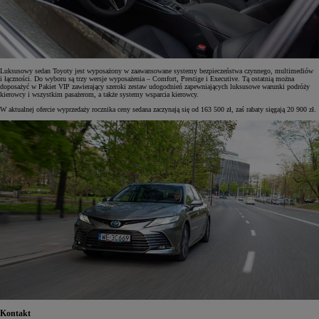
Luksusowy sedan Toyoty jest wyposażony w zaawansowane systemy bezpieczeństwa czynnego, multimediów
i łączności. Do wyboru są trzy wersje wyposażenia – Comfort, Prestige i Executive. Tą ostatnią można
doposażyć w Pakiet VIP zawierający szeroki zestaw udogodnień zapewniających luksusowe warunki podróży
kierowcy i wszystkim pasażerom, a także systemy wsparcia kierowcy.
W aktualnej ofercie wyprzedaży rocznika ceny sedana zaczynają się od 163 500 zł, zaś rabaty sięgają 20 900 zł.
Kontakt