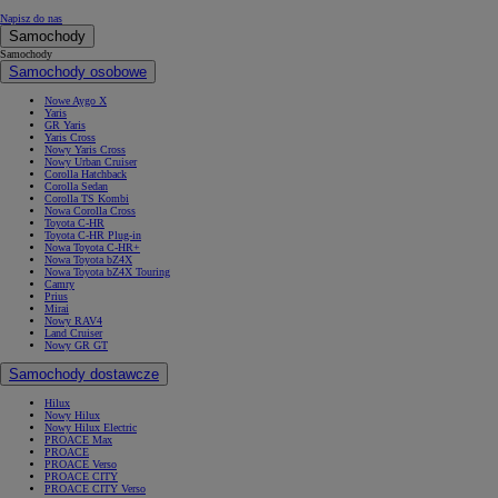
Napisz do nas
Samochody
Samochody
Samochody osobowe
Nowe Aygo X
Yaris
GR Yaris
Yaris Cross
Nowy Yaris Cross
Nowy Urban Cruiser
Corolla Hatchback
Corolla Sedan
Corolla TS Kombi
Nowa Corolla Cross
Toyota C-HR
Toyota C-HR Plug-in
Nowa Toyota C-HR+
Nowa Toyota bZ4X
Nowa Toyota bZ4X Touring
Camry
Prius
Mirai
Nowy RAV4
Land Cruiser
Nowy GR GT
Samochody dostawcze
Hilux
Nowy Hilux
Nowy Hilux Electric
PROACE Max
PROACE
PROACE Verso
PROACE CITY
PROACE CITY Verso