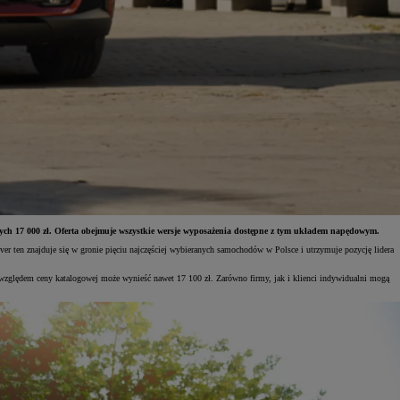
ych 17 000 zł. Oferta obejmuje wszystkie wersje wyposażenia dostępne z tym układem napędowym.
r ten znajduje się w gronie pięciu najczęściej wybieranych samochodów w Polsce i utrzymuje pozycję lidera
ględem ceny katalogowej może wynieść nawet 17 100 zł. Zarówno firmy, jak i klienci indywidualni mogą