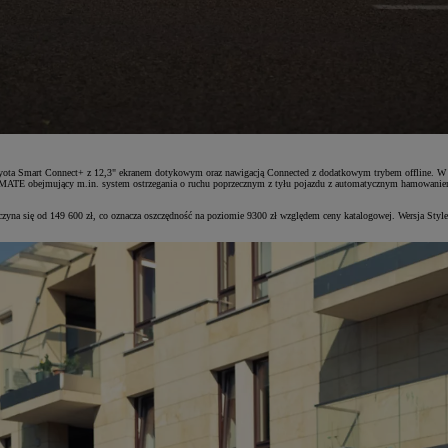
oyota Smart Connect+ z 12,3" ekranem dotykowym oraz nawigacją Connected z dodatkowym trybem offline. W wyp
 T-MATE obejmujący m.in. system ostrzegania o ruchu poprzecznym z tyłu pojazdu z automatycznym hamowanie
na się od 149 600 zł, co oznacza oszczędność na poziomie 9300 zł względem ceny katalogowej. Wersja Style 