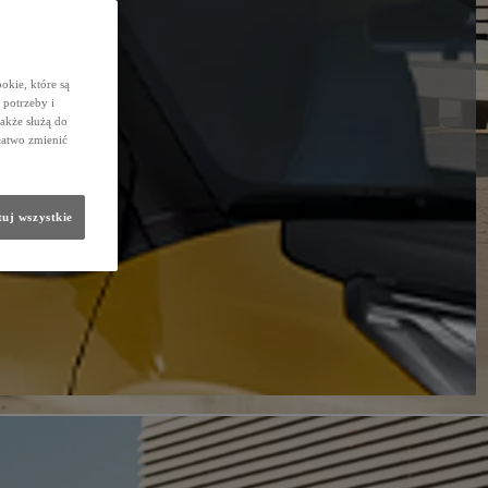
okie, które są
potrzeby i
także służą do
łatwo zmienić
uj wszystkie