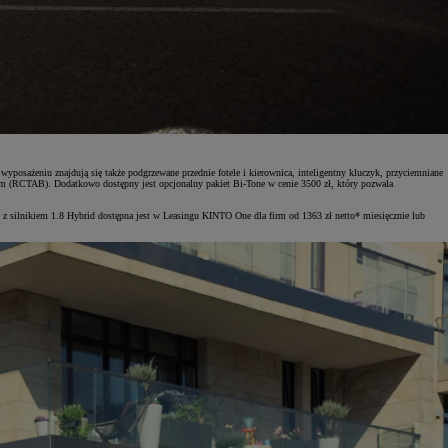
osażeniu znajdują się także podgrzewane przednie fotele i kierownica, inteligentny kluczyk, przyciemniane
m (RCTAB). Dodatkowo dostępny jest opcjonalny pakiet Bi-Tone w cenie 3500 zł, który pozwala
z silnikiem 1.8 Hybrid dostępna jest w Leasingu KINTO One dla firm od 1363 zł netto* miesięcznie lub