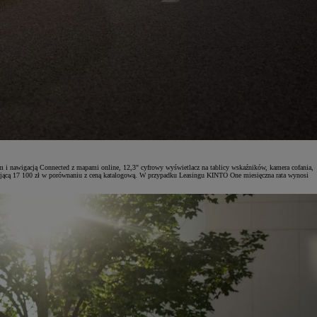
m i nawigacją Connected z mapami online, 12,3" cyfrowy wyświetlacz na tablicy wskaźników, kamera cofania,
gającą 17 100 zł w porównaniu z ceną katalogową. W przypadku Leasingu KINTO One miesięczna rata wynosi