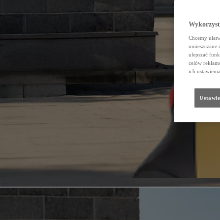
Wykorzystu
Chcemy ułatwi
umieszczane 
ulepszać funk
celów reklamo
ich ustawieni
Ustawie