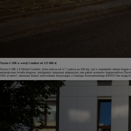
Toyota C-HR w wersji Comfort od 123 800 zł
Toyota C-HR 1.8 Hybrid Comfort, która zużywa od 4,7 l paliwa na 100 km, już w standardzie oferuje bogate 
automatyczne światła drogowe, inteligentny tempomat adaptacyjny oraz pakiet systemów bezpieczeństwa Toyo
1065 zł netto*, natomiast klienci indywidualni korzystający z Leasingu Konsumenckiego KINTO One mogą licz