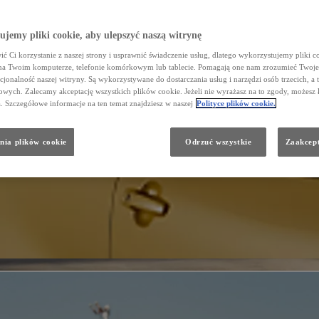
jemy pliki cookie, aby ulepszyć naszą witrynę
ć Ci korzystanie z naszej strony i usprawnić świadczenie usług, dlatego wykorzystujemy pliki co
na Twoim komputerze, telefonie komórkowym lub tablecie. Pomagają one nam zrozumieć Twoje 
cjonalność naszej witryny. Są wykorzystywane do dostarczania usług i narzędzi osób trzecich, a 
wych. Zalecamy akceptację wszystkich plików cookie. Jeżeli nie wyrażasz na to zgody, możesz 
a. Szczegółowe informacje na ten temat znajdziesz w naszej
Polityce plików cookie.
nia plików cookie
Odrzuć wszystkie
Zaakcept