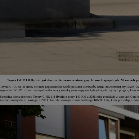
Toyota C-HR 1.8 Hybrid jest obecnie oferowana w atrakcyjnych cenach specjalnych. W ramach pr
Toyota C-HR od lat cieszy się dużą popularnością wśród polskich kierowców dzięki nowoczesnej stylistyce, w
segmentu C-SUV. Klienci szczególnie doceniają szeroką gamę napędów hybrydowych i hybryd plug-in, które w
Od
81 900 zł
Specjalna oferta obejmuje Toyoty C-HR 1.8 Hybrid o mocy 140 KM z 2026 roku produkcji w wersjach Comfor
również skorzystać z Leasingu KINTO One lub Leasingu Konsumenckiego KINTO One, które pozwalają sfinans
Yaris Cross
HYBRID