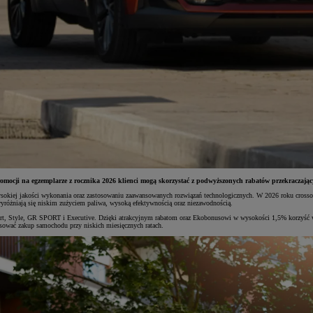
omocji na egzemplarze z rocznika 2026 klienci mogą skorzystać z podwyższonych rabatów przekraczając
ysokiej jakości wykonania oraz zastosowaniu zaawansowanych rozwiązań technologicznych. W 2026 roku crossove
yróżniają się niskim zużyciem paliwa, wysoką efektywnością oraz niezawodnością.
t, Style, GR SPORT i Executive. Dzięki atrakcyjnym rabatom oraz Ekobonusowi w wysokości 1,5% korzyść wz
ować zakup samochodu przy niskich miesięcznych ratach.