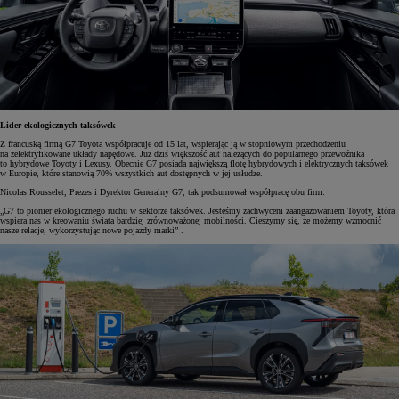
Lider ekologicznych taksówek
Z francuską firmą G7 Toyota współpracuje od 15 lat, wspierając ją w stopniowym przechodzeniu
na zelektryfikowane układy napędowe. Już dziś większość aut należących do popularnego przewoźnika
to hybrydowe Toyoty i Lexusy. Obecnie G7 posiada największą flotę hybrydowych i elektrycznych taksówek
w Europie, które stanowią 70% wszystkich aut dostępnych w jej usłudze.
Nicolas Rousselet, Prezes i Dyrektor Generalny G7, tak podsumował współpracę obu firm:
„G7 to pionier ekologicznego ruchu w sektorze taksówek. Jesteśmy zachwyceni zaangażowaniem Toyoty, która
wspiera nas w kreowaniu świata bardziej zrównoważonej mobilności. Cieszymy się, że możemy wzmocnić
nasze relacje, wykorzystując nowe pojazdy marki” .