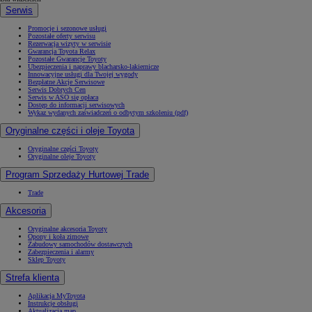
Serwis
Promocje i sezonowe usługi
Pozostałe oferty serwisu
Rezerwacja wizyty w serwisie
Gwarancja Toyota Relax
Pozostałe Gwarancje Toyoty
Ubezpieczenia i naprawy blacharsko-lakiernicze
Innowacyjne usługi dla Twojej wygody
Bezpłatne Akcje Serwisowe
Serwis Dobrych Cen
Serwis w ASO się opłaca
Dostęp do informacji serwisowych
Wykaz wydanych zaświadczeń o odbytym szkoleniu (pdf)
Oryginalne części i oleje Toyota
Oryginalne części Toyoty
Oryginalne oleje Toyoty
Program Sprzedaży Hurtowej Trade
Trade
Akcesoria
Oryginalne akcesoria Toyoty
Opony i koła zimowe
Zabudowy samochodów dostawczych
Zabezpieczenia i alarmy
Sklep Toyoty
Strefa klienta
Aplikacja MyToyota
Instrukcje obsługi
Aktualizacja map