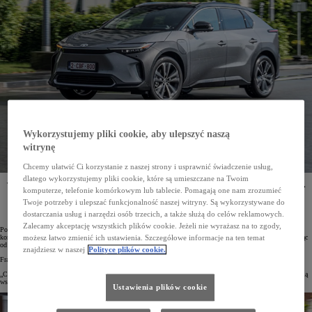
Wykorzystujemy pliki cookie, aby ulepszyć naszą
witrynę
Chcemy ułatwić Ci korzystanie z naszej strony i usprawnić świadczenie usług,
dlatego wykorzystujemy pliki cookie, które są umieszczane na Twoim
Toyota i francuska firma G7, będąca jednym z największych operatorów taksówkowych w Europie,
komputerze, telefonie komórkowym lub tablecie. Pomagają one nam zrozumieć
podpisały umowę o strategicznym partnerstwie. Do 2025 roku japoński koncern dostarczy
G7 500 egzemplarzy elektrycznego SUV-a Toyota bZ4X, a do 2030 roku – 2500 aut elektrycznych.
Twoje potrzeby i ulepszać funkcjonalność naszej witryny. Są wykorzystywane do
dostarczania usług i narzędzi osób trzecich, a także służą do celów reklamowych.
Zalecamy akceptację wszystkich plików cookie. Jeżeli nie wyrażasz na to zgody,
Po podpisaniu umowy o współpracy Toyota została strategicznym partnerem G7. Do 2030 roku japoński
koncern dostarczy wiodącemu europejskiemu operatorowi taksówek łącznie 2500 aut elektrycznych, zaczynając
możesz łatwo zmienić ich ustawienia. Szczegółowe informacje na ten temat
od 500 egzemplarzy modelu bZ4X do 2025 roku.
znajdziesz w naszej
Polityce plików cookie.
Frank Marotte, Prezes i Dyrektor Generalny Toyota France, po podpisaniu umowy mówił:
„Chcemy być kluczowym graczem w niskoemisyjnej mobilności miejskiej, dlatego cieszymy się możliwością
współpracy z G7”.
Ustawienia plików cookie