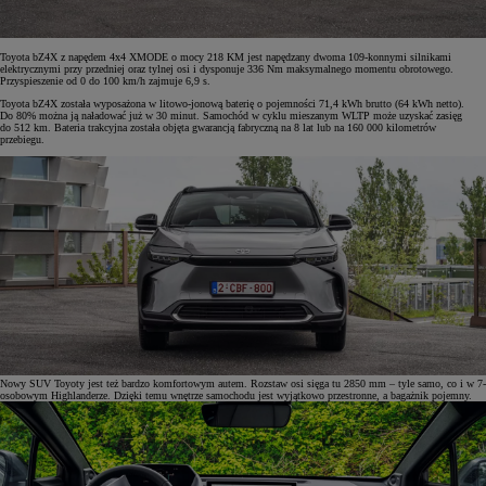
Toyota bZ4X z napędem 4x4 XMODE o mocy 218 KM jest napędzany dwoma 109-konnymi silnikami
elektrycznymi przy przedniej oraz tylnej osi i dysponuje 336 Nm maksymalnego momentu obrotowego.
Przyspieszenie od 0 do 100 km/h zajmuje 6,9 s.
Toyota bZ4X została wyposażona w litowo-jonową baterię o pojemności 71,4 kWh brutto (64 kWh netto).
Do 80% można ją naładować już w 30 minut. Samochód w cyklu mieszanym WLTP może uzyskać zasięg
do 512 km. Bateria trakcyjna została objęta gwarancją fabryczną na 8 lat lub na 160 000 kilometrów
przebiegu.
Nowy SUV Toyoty jest też bardzo komfortowym autem. Rozstaw osi sięga tu 2850 mm – tyle samo, co i w 7-
osobowym Highlanderze. Dzięki temu wnętrze samochodu jest wyjątkowo przestronne, a bagażnik pojemny.