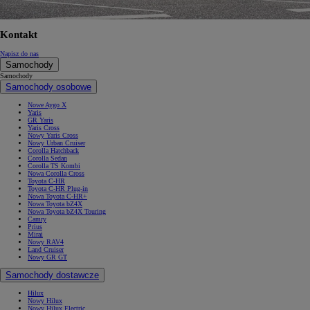
Kontakt
Napisz do nas
Samochody
Samochody
Samochody osobowe
Nowe Aygo X
Yaris
GR Yaris
Yaris Cross
Nowy Yaris Cross
Nowy Urban Cruiser
Corolla Hatchback
Corolla Sedan
Corolla TS Kombi
Nowa Corolla Cross
Toyota C-HR
Toyota C-HR Plug-in
Nowa Toyota C-HR+
Nowa Toyota bZ4X
Nowa Toyota bZ4X Touring
Camry
Prius
Mirai
Nowy RAV4
Land Cruiser
Nowy GR GT
Samochody dostawcze
Hilux
Nowy Hilux
Nowy Hilux Electric