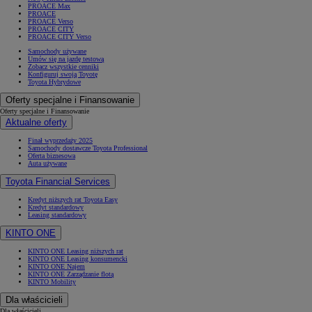
PROACE Max
PROACE
PROACE Verso
PROACE CITY
PROACE CITY Verso
Samochody używane
Umów się na jazdę testową
Zobacz wszystkie cenniki
Konfiguruj swoją Toyotę
Toyota Hybrydowe
Oferty specjalne i Finansowanie
Oferty specjalne i Finansowanie
Aktualne oferty
Finał wyprzedaży 2025
Samochody dostawcze Toyota Professional
Oferta biznesowa
Auta używane
Toyota Financial Services
Kredyt niższych rat Toyota Easy
Kredyt standardowy
Leasing standardowy
KINTO ONE
KINTO ONE Leasing niższych rat
KINTO ONE Leasing konsumencki
KINTO ONE Najem
KINTO ONE Zarządzanie flotą
KINTO Mobility
Dla właścicieli
Dla właścicieli