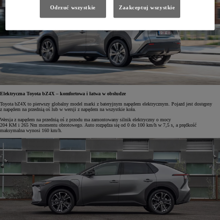
Odrzuć wszystkie
Zaakceptuj wszystkie
Elektryczna Toyota bZ4X – komfortowa i łatwa w obsłudze
Toyota bZ4X to pierwszy globalny model marki z bateryjnym napędem elektrycznym. Pojazd jest dostępny
z napędem na przednią oś lub w wersji z napędem na wszystkie koła.
Wersja z napędem na przednią oś z przodu ma zamontowany silnik elektryczny o mocy
204 KM i 265 Nm momentu obrotowego. Auto rozpędza się od 0 do 100 km/h w 7,5 s, a prędkość
maksymalna wynosi 160 km/h.