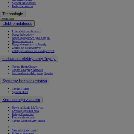
System Bluetooth®
Karty Ratownicze
Technologie
Technologie
Elektromobilność
Lider elektromobilności
Napęd hybrydowy
Napęd hybrydowy typu plug-in
Napęd wodorowy
Napęd elektryczny na baterię
Zasięg aut elektrycznych
Zalety posiadania aut elektrycznych
Ładowanie elektrycznej Toyoty
Toyota HomeCharge
Toyota Charging Network
Jak naładować elektryczną Toyotę?
Systemy bezpieczeństwa
Toyota T-Mate
System eCall
Komunikacja z autem
Nowa aplikacja MyToyota
Cyfrowy opiekun auta
Usługi Connected
Płatne subskrypcje
Toyota Connectivity Match
Skontaktuj się z nami
Polityka ciasteczek