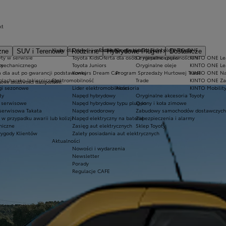
kt
Kluby dla dzieci i młodzieży
Ekobonus dla hybryd Toyoty
Oryginalne części i oleje Toyoty
KINTO ONE
zne
SUV i Terenowe
Rodzinne
Hybrydowe Plug-in
Dostawcze
ty w serwisie
Toyota Kids
Oferta dla osób z niepełnosprawnościami
Oryginalne części
KINTO ONE Lea
sy
 mechanicznego
Toyota Juniors
Oryginalne oleje
KINTO ONE Le
a dla aut po gwarancji podstawowej
Konkurs Dream Car
Program Sprzedaży Hurtowej Trade
KINTO ONE N
blacharsko-lakierniczego
Elektromobilność
Trade
KINTO ONE Zar
nowe możliwości transportowe.
ugi sezonowe
Lider elektromobilności
Akcesoria
KINTO Mobilit
ty
Napęd hybrydowy
Oryginalne akcesoria Toyoty
e serwisowe
Napęd hybrydowy typu plug-in
Opony i koła zimowe
 serwisowa Takata
Napęd wodorowy
Zabudowy samochodów dostawczych
 przypadku awarii lub kolizji
Napęd elektryczny na baterię
Zabezpieczenia i alarmy
niczne
Zasięg aut elektrycznych
Sklep Toyoty
wygody Klientów
Zalety posiadania aut elektrycznych
Aktualności
Nowości i wydarzenia
Newsletter
Porady
Regulacje CAFE