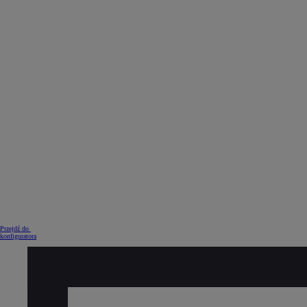
Od
105 300 zł
Corolla Hatchback
HYBRID
Przejdź do
konfiguratora