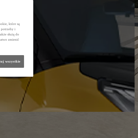
okie, które są
potrzeby i
także służą do
łatwo zmienić
uj wszystkie