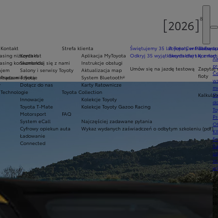
Kontakt
Strefa klienta
Świętujemy 35 lat Toyoty w Polsce
Toyota Central Europ
Zarządza
sing niższych rat
Kontakt
Aplikacja MyToyota
Odkryj 35 wyjątkowych ofert
Skontaktuj się z nam
Komfort 
Ak
asing konsumencki
Skontaktuj się z nami
Instrukcje obsługi
pr
Umów się na jazdę testową
Zapytaj 
ajem
Salony i serwisy Toyoty
Aktualizacja map
Ce
floty
ządzanie flotą
Praca w Toyocie
System Bluetooth®
ws
y
Dołącz do nas
Karty Ratownicze
mo
Technologie
Toyota Collection
Kalkulat
S
Innowacje
Kolekcje Toyoty
do
Toyota T-Mate
Kolekcje Toyoty Gazoo Racing
To
Motorsport
FAQ
Pr
System eCall
Najczęściej zadawane pytania
Of
Cyfrowy opiekun auta
Wykaz wydanych zaświadczeń o odbytym szkoleniu (pdf)
KI
Ładowanie
fi
Connected
S
u
in
w
U
si
ja
te