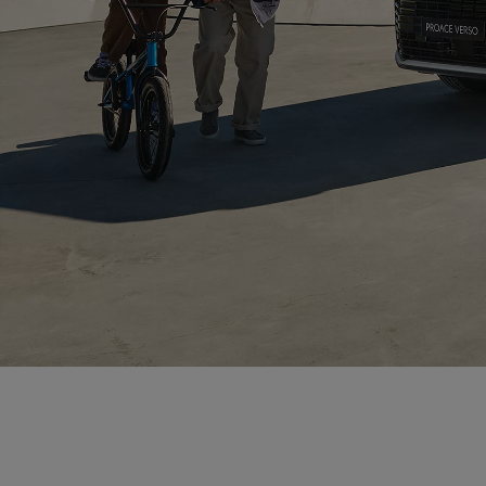
Od
81 900 zł
Yaris Cross
HYBRID