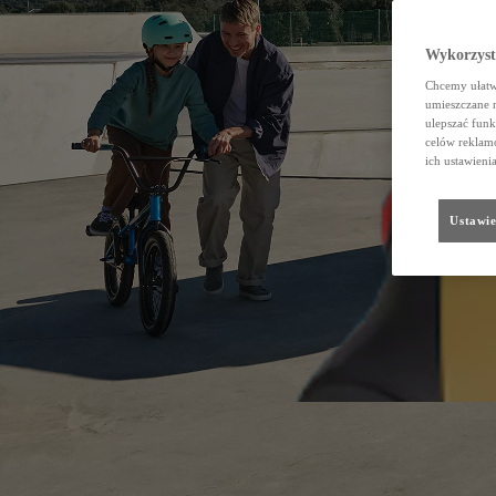
Wykorzystu
Chcemy ułatwi
umieszczane 
ulepszać funk
celów reklamo
ich ustawieni
Ustawie