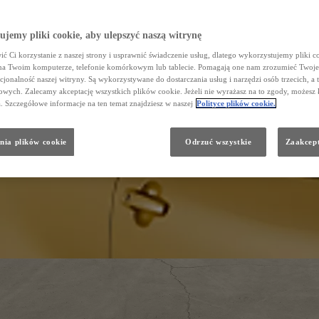
jemy pliki cookie, aby ulepszyć naszą witrynę
ć Ci korzystanie z naszej strony i usprawnić świadczenie usług, dlatego wykorzystujemy pliki co
na Twoim komputerze, telefonie komórkowym lub tablecie. Pomagają one nam zrozumieć Twoje 
cjonalność naszej witryny. Są wykorzystywane do dostarczania usług i narzędzi osób trzecich, a 
wych. Zalecamy akceptację wszystkich plików cookie. Jeżeli nie wyrażasz na to zgody, możesz 
a. Szczegółowe informacje na ten temat znajdziesz w naszej
Polityce plików cookie.
nia plików cookie
Odrzuć wszystkie
Zaakcept