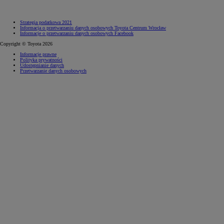
Strategia podatkowa 2021
Informacja o przetwarzaniu danych osobowych Toyota Centrum Wrocław
Informacje o przetwarzaniu danych osobowych Facebook
Copyright © Toyota 2026
Informacje prawne
Polityka prywatności
Udostępnianie danych
Przetwarzanie danych osobowych