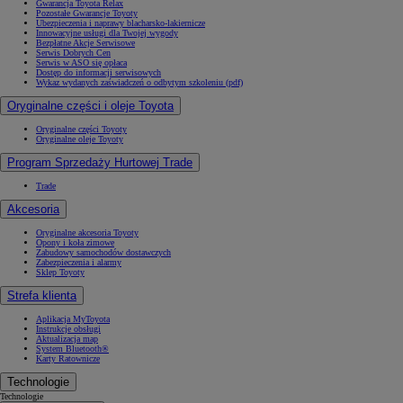
Gwarancja Toyota Relax
Pozostałe Gwarancje Toyoty
Ubezpieczenia i naprawy blacharsko-lakiernicze
Innowacyjne usługi dla Twojej wygody
Bezpłatne Akcje Serwisowe
Serwis Dobrych Cen
Serwis w ASO się opłaca
Dostęp do informacji serwisowych
Wykaz wydanych zaświadczeń o odbytym szkoleniu (pdf)
Oryginalne części i oleje Toyota
Oryginalne części Toyoty
Oryginalne oleje Toyoty
Program Sprzedaży Hurtowej Trade
Trade
Akcesoria
Oryginalne akcesoria Toyoty
Opony i koła zimowe
Zabudowy samochodów dostawczych
Zabezpieczenia i alarmy
Sklep Toyoty
Strefa klienta
Aplikacja MyToyota
Instrukcje obsługi
Aktualizacja map
System Bluetooth®
Karty Ratownicze
Technologie
Technologie