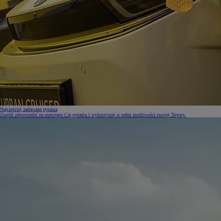
Najczęściej zadawane pytania
Znajdź odpowiedzi na nurtujące Cię pytania i wykorzystaj w pełni możliwości swojej Toyoty.