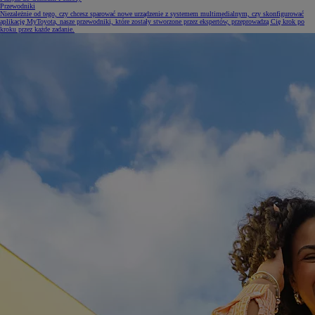
Przewodniki
Niezależnie od tego, czy chcesz sparować nowe urządzenie z systemem multimedialnym, czy skonfigurować
aplikację MyToyota, nasze przewodniki, które zostały stworzone przez ekspertów, przeprowadzą Cię krok po
kroku przez każde zadanie.