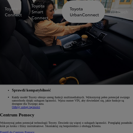
Toyota
Toyota
Toyota
Smart
ProTouch
Connect
UrbanConnect
Connect
Sprawdź kompatybilność
Każdy model Toyoty oferuje szereg funkcji multimedialnych. Wykorzystaj pełen potencjał swojego
samochodu dzięki usługom łączności. Wpisz numer VIN, aby dowiedzieć się, jakie funkcje są
dostępne dla Twojego auta.
Odkryj usługi łączności
Centrum Pomocy
Wykorzystaj pełen potencjał technologii Toyoty. Dowiedz się więcej o usługach łączności. Przeglądaj poradniki
krok po kroku i filmy instruktażowe. Skontaktuj się bezpośrednio z obsługą Klienta.
Przejdź do Centrum Pomocy