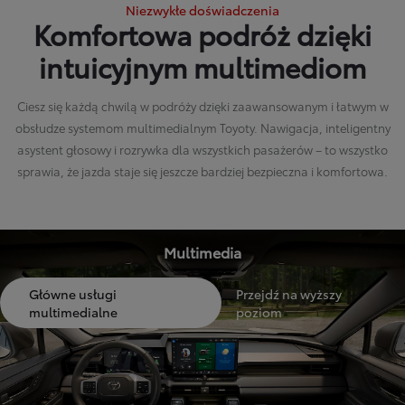
Niezwykłe doświadczenia
Komfortowa podróż dzięki
intuicyjnym multimediom
Ciesz się każdą chwilą w podróży dzięki zaawansowanym i łatwym w
obsłudze systemom multimedialnym Toyoty. Nawigacja, inteligentny
asystent głosowy i rozrywka dla wszystkich pasażerów – to wszystko
sprawia, że jazda staje się jeszcze bardziej bezpieczna i komfortowa.
Multimedia
Główne usługi
Przejdź na wyższy
multimedialne
poziom