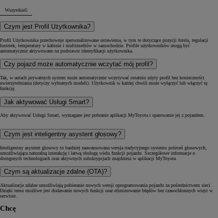
Wszystkie
5
Czym jest Profil Użytkownika?
Profil Użytkownika przechowuje spersonalizowane ustawienia, w tym te dotyczące pozycji fotela, regulacji
lusterek, temperatury w kabinie i multimediów w samochodzie. Profile użytkowników mogą być
automatycznie aktywowane na podstawie identyfikacji użytkownika.
Czy pojazd może automatycznie wczytać mój profil?
Tak, w autach prywatnych system może automatycznie wczytywać ostatnio użyty profil bez konieczności
uwierzytelniania (dotyczy wybranych modeli). Użytkownik w każdej chwili może wyłączyć lub włączyć tę
funkcję.
Jak aktywować Usługi Smart?
Aby aktywować Usługi Smart, wymagane jest pobranie aplikacji MyToyota i sparowanie jej z pojazdem.
Czym jest inteligentny asystent głosowy?
Inteligentny asystent głosowy to bardziej zaawansowana wersja tradycyjnego systemu poleceń głosowych,
umożliwiająca naturalną interakcję i łatwą obsługę wielu funkcji pojazdu. Szczegółowe informacje o
dostępnych technologiach oraz aktywnych subskrypcjach znajdziesz w aplikacji MyToyota.
Czym są aktualizacje zdalne (OTA)?
Aktualizacje zdalne umożliwiają pobieranie nowych wersji oprogramowania pojazdu za pośrednictwem sieci.
Dzięki temu możliwe jest dodawanie nowych funkcji oraz eliminowanie błędów bez czasochłonnych wizyt w
serwisie.
Chcę