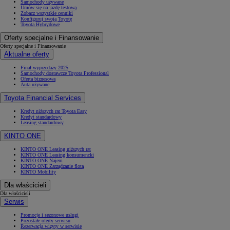
Samochody używane
Umów się na jazdę testową
Zobacz wszystkie cenniki
Konfiguruj swoją Toyotę
Toyota Hybrydowe
Oferty specjalne i Finansowanie
Oferty specjalne i Finansowanie
Aktualne oferty
Finał wyprzedaży 2025
Samochody dostawcze Toyota Professional
Oferta biznesowa
Auta używane
Toyota Financial Services
Kredyt niższych rat Toyota Easy
Kredyt standardowy
Leasing standardowy
KINTO ONE
KINTO ONE Leasing niższych rat
KINTO ONE Leasing konsumencki
KINTO ONE Najem
KINTO ONE Zarządzanie flotą
KINTO Mobility
Dla właścicieli
Dla właścicieli
Serwis
Promocje i sezonowe usługi
Pozostałe oferty serwisu
Rezerwacja wizyty w serwisie