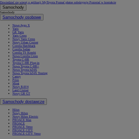
Dowiedzieć się więcej o aplikacji MyToyota
Poznać płatne subskrypcje
Pozostać w kontakcie
Samochody
Samochody
Samochody osobowe
Nowe Aygo X
Yaris
GR Yaris
Yaris Cross
Nowy Yaris Cross
Nowy Urban Cruiser
Corolla Hatchback
Corolla Sedan
Corolla TS Kombi
Nowa Corolla Cross
Toyota C-HR
Toyota C-HR Plug-in
Nowa Toyota C-HR+
Nowa Toyota bZ4X
Nowa Toyota bZ4X Touring
Camry
Prius
Mirai
Nowy RAV4
Land Cruiser
Nowy GR GT
Samochody dostawcze
Hilux
Nowy Hilux
Nowy Hilux Electric
PROACE Max
PROACE
PROACE Verso
PROACE CITY
PROACE CITY Verso