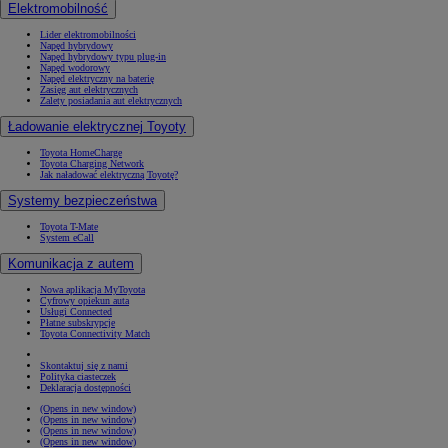
Elektromobilność
Lider elektromobilności
Napęd hybrydowy
Napęd hybrydowy typu plug-in
Napęd wodorowy
Napęd elektryczny na baterię
Zasięg aut elektrycznych
Zalety posiadania aut elektrycznych
Ładowanie elektrycznej Toyoty
Toyota HomeCharge
Toyota Charging Network
Jak naładować elektryczną Toyotę?
Systemy bezpieczeństwa
Toyota T-Mate
System eCall
Komunikacja z autem
Nowa aplikacja MyToyota
Cyfrowy opiekun auta
Usługi Connected
Płatne subskrypcje
Toyota Connectivity Match
Skontaktuj się z nami
Polityka ciasteczek
Deklaracja dostępności
(Opens in new window)
(Opens in new window)
(Opens in new window)
(Opens in new window)