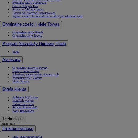
Bezpłatne Akcje Serwisowe
Serwis Dobrych Cen
Serwis w ASO się opłaca
Dostęp do informacji serwisowych
Wykaz wydanych zaświadczeń o odbytym szkoleniu (pdf)
Oryginalne części i oleje Toyota
Oryginalne części Toyoty
Oryginalne oleje Toyoty
Program Sprzedaży Hurtowej Trade
Trade
Akcesoria
Oryginalne akcesoria Toyoty
Opony i koła zimowe
Zabudowy samochodów dostawczych
Zabezpieczenia i alarmy
Sklep Toyoty
Strefa klienta
Aplikacja MyToyota
Instrukcje obsługi
Aktualizacja map
System Bluetooth®
Karty Ratownicze
Technologie
Technologie
Elektromobilność
Lider elektromobilności