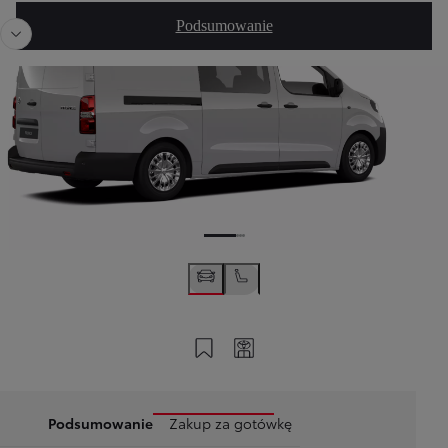
Poprzedni
Nast
Podsumowanie
Zapisz na swoim koncie
Twój kod
Podsumowanie
Zakup za gotówkę