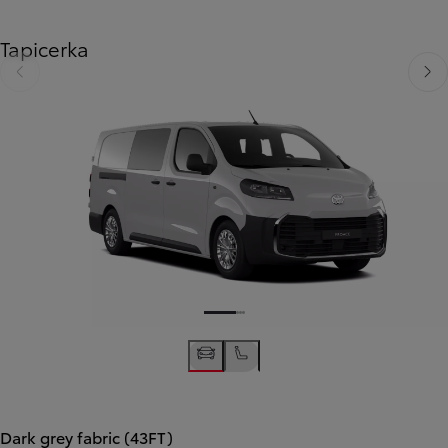
Tapicerka
Poprzedni
Nast
Poprzedni
Następny
Dark grey fabric (43FT)