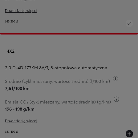
Dowiedz się więcej
163 300 zł
4X2
2.0 D-4D 177KM 8A/T
,
8-stopniowa automatyczna
Przełącz 
Średnio (cykl mieszany, wartość średnia) (l/100 km)
7,5 l/100 km
Przełącz
Emisja CO₂ (cykl mieszany, wartość średnia) (g/km)
196 - 198 g/km
Dowiedz się więcej
181 400 zł