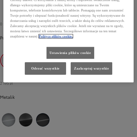
dlatego wykorzystujemy pliki cookie, które są umieszczane na Twoim
komputerze, telefonie komórkowym lub tablecie. Pomagają one nam zrozumieć
Twoje potrzeby i ulepszać funkcjonalność naszej witryny. Są wykorzystywane do
dostarczania usług i narzędzi osób trzecich, a także służą do celów reklamowych.
0 zł
Zalecamy akceptację wszystkich plików cookie. Jeżeli nie wyrażasz na to zgody,
możesz łatwo zmienić ich ustawienia. Szczegółowe informacje na ten temat
znajdziesz w naszej
Polityce plików cookie.
Podstawowy
-
Icy White
0 zł
Ustawienia plików cookie
Odrzuć wszystkie
Zaakceptuj wszystkie
Icy White
2 195 zł
Metalik
Poprzedni
Następny
Silver
Titanium Grey
Black