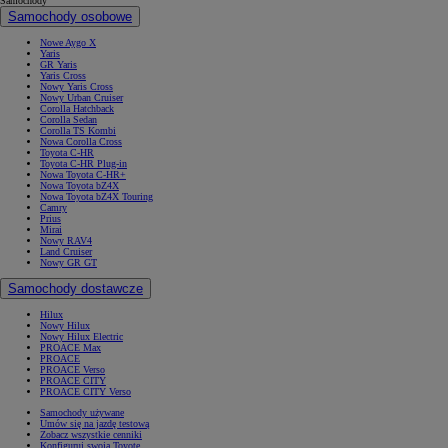
Samochody
Samochody osobowe
Nowe Aygo X
Yaris
GR Yaris
Yaris Cross
Nowy Yaris Cross
Nowy Urban Cruiser
Corolla Hatchback
Corolla Sedan
Corolla TS Kombi
Nowa Corolla Cross
Toyota C-HR
Toyota C-HR Plug-in
Nowa Toyota C-HR+
Nowa Toyota bZ4X
Nowa Toyota bZ4X Touring
Camry
Prius
Mirai
Nowy RAV4
Land Cruiser
Nowy GR GT
Samochody dostawcze
Hilux
Nowy Hilux
Nowy Hilux Electric
PROACE Max
PROACE
PROACE Verso
PROACE CITY
PROACE CITY Verso
Samochody używane
Umów się na jazdę testową
Zobacz wszystkie cenniki
Konfiguruj swoją Toyotę