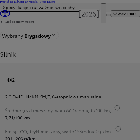
Przejdź do głównej zawartości
(Press Enter)
Specyfikacje i najważniejsze cechy
Otwórz menu
Wróć do strony modelu
Wybrany
Brygadowy
Silnik
4X2
2.0 D-4D 144KM 6M/T
,
6-stopniowa manualna
Przełącz 
Średnio (cykl mieszany, wartość średnia) (l/100 km)
7,7 l/100 km
Przełącz
Emisja CO₂ (cykl mieszany, wartość średnia) (g/km)
201 - 203 g/km