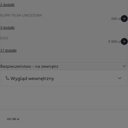
2 dodatki
KLAPA TYLNA UNOSZONA
Poprzedni
Następny
590 zł
3 dodatki
EASY
9 900 zł
17 dodatki
Bezpieczeństwo - na zewnątrz
Wygląd wewnętrzny
Twoja konfiguracja
163 300 zł