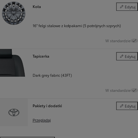
Koła
Edytuj
Koła
16" felgi stalowe z kołpakami (5 potrójnych szprych)
W standardzie
Tapicerka
Edytuj
Tapicerka
Dark grey fabric (43FT)
W standardzie
Pakiety i dodatki
Edytuj
Pakiety i d
Przeglądaj