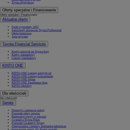
Toyota Hybrydowe
Oferty specjalne i Finansowanie
Oferty specjalne i Finansowanie
Aktualne oferty
Finał wyprzedaży 2025
Samochody dostawcze Toyota Professional
Oferta biznesowa
Auta używane
Toyota Financial Services
Kredyt niższych rat Toyota Easy
Kredyt standardowy
Leasing standardowy
KINTO ONE
KINTO ONE Leasing niższych rat
KINTO ONE Leasing konsumencki
KINTO ONE Najem
KINTO ONE Zarządzanie flotą
KINTO Mobility
Dla właścicieli
Dla właścicieli
Serwis
Promocje i sezonowe usługi
Pozostałe oferty serwisu
Rezerwacja wizyty w serwisie
Gwarancja Toyota Relax
Pozostałe Gwarancje Toyoty
Ubezpieczenia i naprawy blacharsko-lakiernicze
Innowacyjne usługi dla Twojej wygody