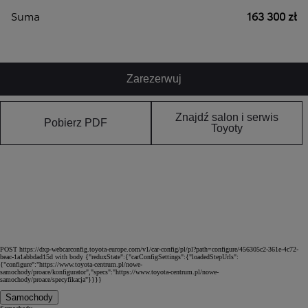
Suma
163 300 zł
Zarezerwuj
Znajdź salon i serwis
Pobierz PDF
Toyoty
POST https://dxp-webcarconfig.toyota-europe.com/v1/car-config/pl/pl?path=configure/456305c2-361e-4c72-
beac-1a1abbdad15d with body {"reduxState":{"carConfigSettings":{"loadedStepUrls":
{"configure":"https://www.toyota-centrum.pl/nowe-
samochody/proace/konfigurator","specs":"https://www.toyota-centrum.pl/nowe-
samochody/proace/specyfikacja"}}}}
Samochody