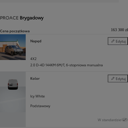
PROACE
Brygadowy
163 300 zł
Cena początkowa
Napęd
Edytuj
Napęd
Poprzedni
Następny
4X2
2.0 D-4D 144KM 6M/T
,
6-stopniowa manualna
Kolor
Edytuj
Kolor
Icy White
Podstawowy
W standardzie