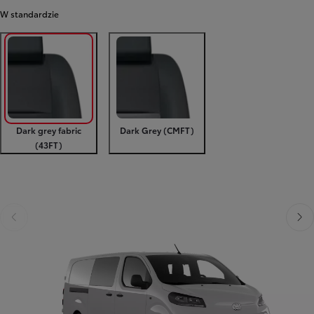
W standardzie
Dark grey fabric
Dark Grey (CMFT)
(43FT)
Poprzedni
Następny
Poprzedni
Nast