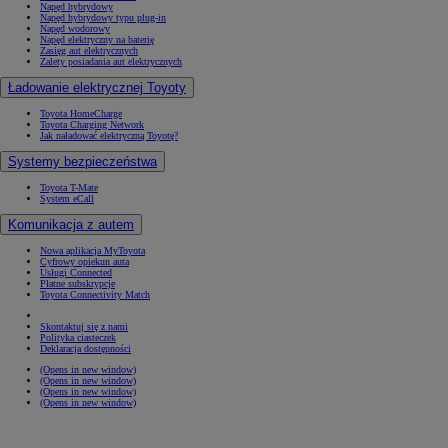
Napęd hybrydowy
Napęd hybrydowy typu plug-in
Napęd wodorowy
Napęd elektryczny na baterię
Zasięg aut elektrycznych
Zalety posiadania aut elektrycznych
Ładowanie elektrycznej Toyoty
Toyota HomeCharge
Toyota Charging Network
Jak naładować elektryczną Toyotę?
Systemy bezpieczeństwa
Toyota T-Mate
System eCall
Komunikacja z autem
Nowa aplikacja MyToyota
Cyfrowy opiekun auta
Usługi Connected
Płatne subskrypcje
Toyota Connectivity Match
Skontaktuj się z nami
Polityka ciasteczek
Deklaracja dostępności
(Opens in new window)
(Opens in new window)
(Opens in new window)
(Opens in new window)