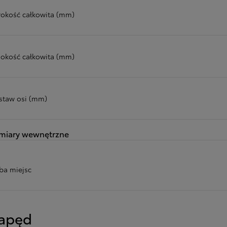
rokość całkowita (mm)
okość całkowita (mm)
staw osi (mm)
miary wewnętrzne
zba miejsc
apęd