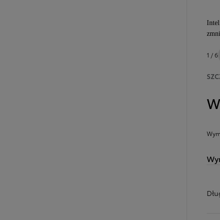
Inte
zmni
1 / 6
SZC
W
Wymi
Wym
Dłu