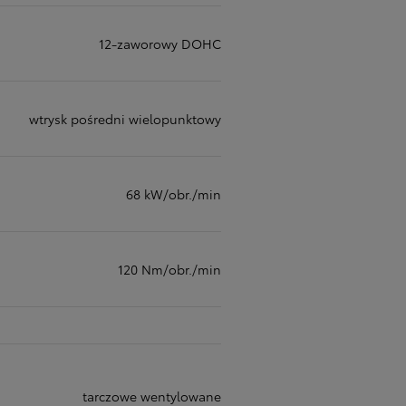
12-zaworowy DOHC
wtrysk pośredni wielopunktowy
68 kW/obr./min
120 Nm/obr./min
tarczowe wentylowane