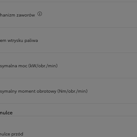
Więcej informacji
hanizm zaworów
tem wtrysku paliwa
symalna moc (kW/obr./min)
symalny moment obrotowy (Nm/obr./min)
mulce
ulce przód