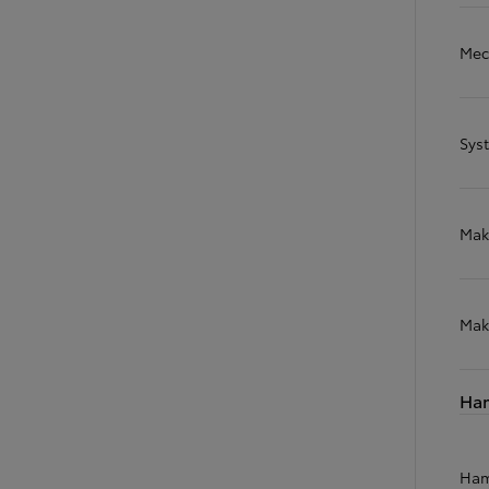
Mec
Sys
Mak
Mak
Ha
Ham