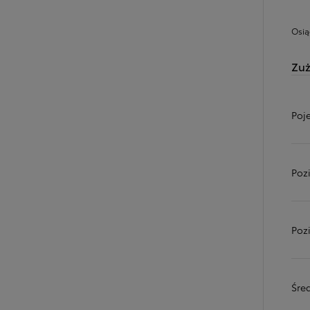
Osią
Zuż
Poj
Poz
Poz
Śred