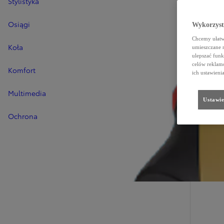
Stylistyka
Osiągi
Wykorzystu
Chcemy ułatwi
Koła
umieszczane 
ulepszać funk
celów reklamo
Komfort
ich ustawieni
Multimedia
Ustawie
Ochrona