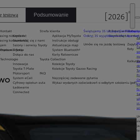
ę testową
Podsumowanie
Kontakt
Strefa klienta
Świętujemy 35 lat Toyoty w Polsce
Toyota Central Europ
Zarządza
sing niższych rat
Kontakt
Aplikacja MyToyota
Odkryj 35 wyjątkowych ofert
Skontaktuj się z nam
Komfort 
Ak
asing konsumencki
Skontaktuj się z nami
Instrukcje obsługi
pr
Umów się na jazdę testową
Zapytaj 
ajem
Salony i serwisy Toyoty
Aktualizacja map
Ce
floty
ządzanie flotą
Praca w Toyocie
System Bluetooth®
ws
y
Dołącz do nas
Karty Ratownicze
mo
Technologie
Toyota Collection
Kalkulat
S
Innowacje
Kolekcje Toyoty
do
Toyota T-Mate
Kolekcje Toyoty Gazoo Racing
To
Motorsport
FAQ
two
Światła dzienne
Pr
System eCall
Najczęściej zadawane pytania
Of
Cyfrowy opiekun auta
Wykaz wydanych zaświadczeń o odbytym szkoleniu (pdf)
KI
Ładowanie
fi
Connected
S
Niezbędne na co dzień światła do j
u
in
Niezależnie od tego, czy to tętniąc
w
U
si
ja
te