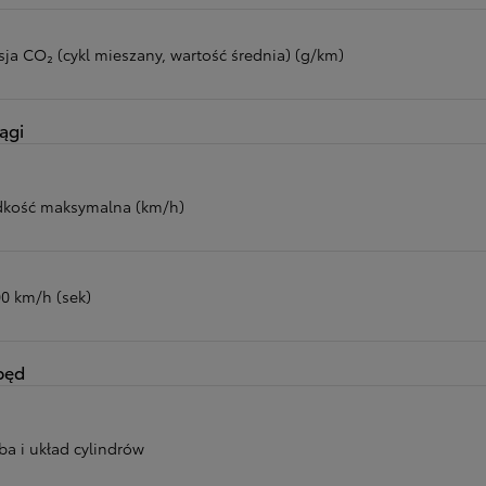
sja CO₂ (cykl mieszany, wartość średnia) (g/km)
ągi
dkość maksymalna (km/h)
00 km/h (sek)
pęd
ba i układ cylindrów