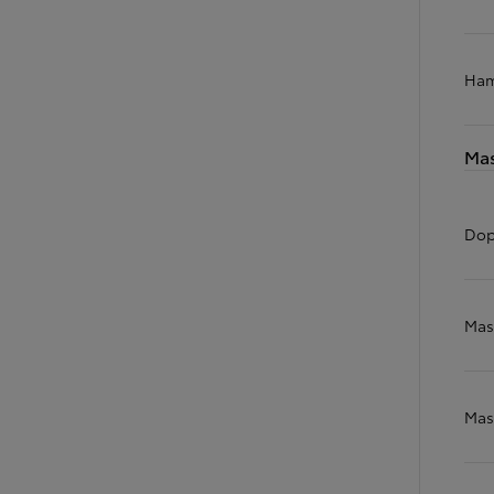
Ham
Od
105 300 zł
Corolla Hatchback
HYBRID
Mas
Dop
Mas
Mas