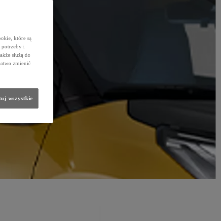
okie, które są
potrzeby i
także służą do
łatwo zmienić
uj wszystkie