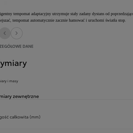
ligentny tempomat adaptacyjny utrzymuje stały zadany dystans od poprzedzająceg
ejszać, tempomat automatycznie zacznie hamować i uruchomi światła stop.
Poprzedni
Następny
ZEGÓŁOWE DANE
ymiary
ary i masy
iary zewnętrzne
gość całkowita (mm)