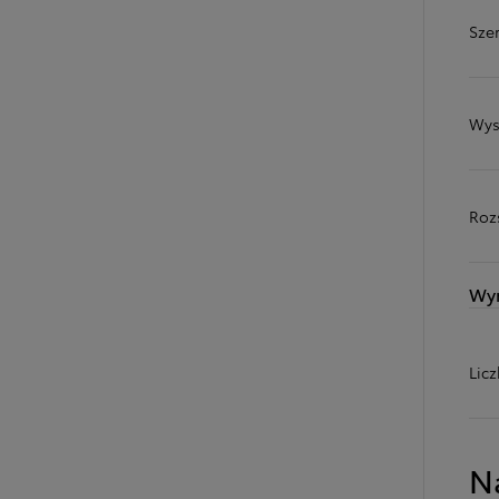
Sze
Wys
Roz
Wy
Od
81 900 zł
Lic
Yaris Cross
HYBRID
N