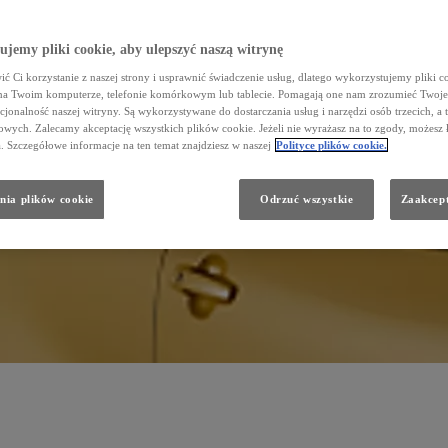
jemy pliki cookie, aby ulepszyć naszą witrynę
ć Ci korzystanie z naszej strony i usprawnić świadczenie usług, dlatego wykorzystujemy pliki co
na Twoim komputerze, telefonie komórkowym lub tablecie. Pomagają one nam zrozumieć Twoje 
cjonalność naszej witryny. Są wykorzystywane do dostarczania usług i narzędzi osób trzecich, a 
wych. Zalecamy akceptację wszystkich plików cookie. Jeżeli nie wyrażasz na to zgody, możesz 
a. Szczegółowe informacje na ten temat znajdziesz w naszej
Polityce plików cookie.
nia plików cookie
Odrzuć wszystkie
Zaakcept