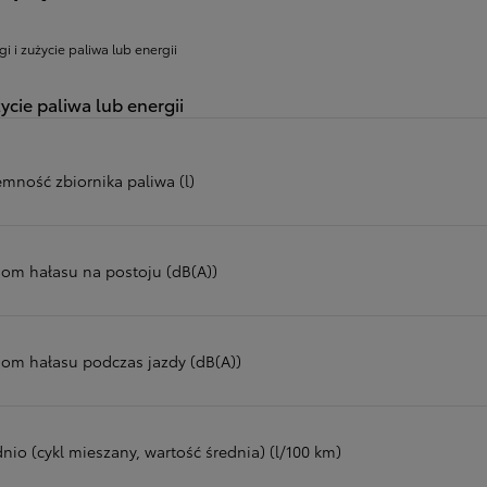
gi i zużycie paliwa lub energii
ycie paliwa lub energii
emność zbiornika paliwa (l)
iom hałasu na postoju (dB(A))
iom hałasu podczas jazdy (dB(A))
nio (cykl mieszany, wartość średnia) (l/100 km)