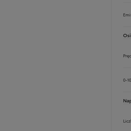
Emi
Osi
Prę
0-1
Na
Licz