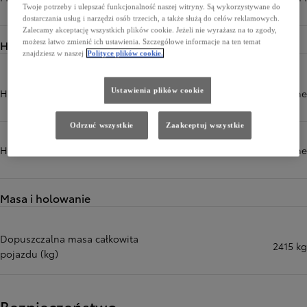
Twoje potrzeby i ulepszać funkcjonalność naszej witryny. Są wykorzystywane do
dostarczania usług i narzędzi osób trzecich, a także służą do celów reklamowych.
Zalecamy akceptację wszystkich plików cookie. Jeżeli nie wyrażasz na to zgody,
Hamulce
możesz łatwo zmienić ich ustawienia. Szczegółowe informacje na ten temat
znajdziesz w naszej
Polityce plików cookie.
Ustawienia plików cookie
Hamulce przód
tarczowe wentylowane
Odrzuć wszystkie
Zaakceptuj wszystkie
Hamulce tył
tarczowe wentylowane
Masa i holowanie
Dopuszczalna masa całkowita
2415 kg
pojazdu (kg)
Bezpieczeństwo