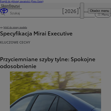
Przejdź do głównej zawartości
(Press Enter)
Skonfiguruj
Otwórz menu
Menu
Wyszukaj dane techniczne
Wróć do strony modelu
Specyfikacja Mirai Executive
KLUCZOWE CECHY
Przyciemniane szyby tylne: Spokojne
odosobnienie