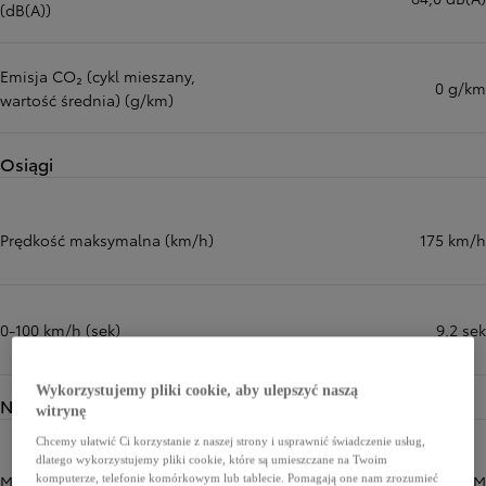
(dB(A))
Emisja CO₂ (cykl mieszany,
0 g/km
wartość średnia) (g/km)
Osiągi
Prędkość maksymalna (km/h)
175 km/h
0-100 km/h (sek)
9,2 sek
Wykorzystujemy pliki cookie, aby ulepszyć naszą
Napęd
witrynę
Chcemy ułatwić Ci korzystanie z naszej strony i usprawnić świadczenie usług,
dlatego wykorzystujemy pliki cookie, które są umieszczane na Twoim
Moc maksymalna (KM)
182 KM
komputerze, telefonie komórkowym lub tablecie. Pomagają one nam zrozumieć