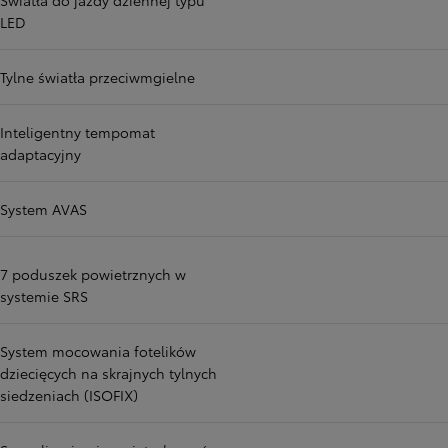
Światła do jazdy dziennej typu
LED
Tylne światła przeciwmgielne
Inteligentny tempomat
adaptacyjny
System AVAS
7 poduszek powietrznych w
systemie SRS
System mocowania fotelików
dziecięcych na skrajnych tylnych
siedzeniach (ISOFIX)