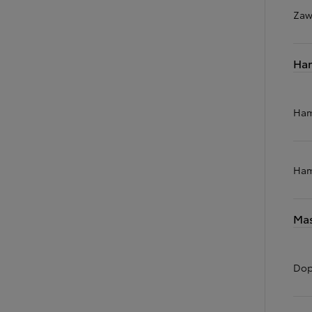
Zaw
Od
105 300 zł
Ha
Corolla Hatchback
HYBRID
Ham
Ham
Mas
Dop