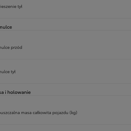
ieszenie tył
mulce
ulce przód
ulce tył
a i holowanie
uszczalna masa całkowita pojazdu (kg)