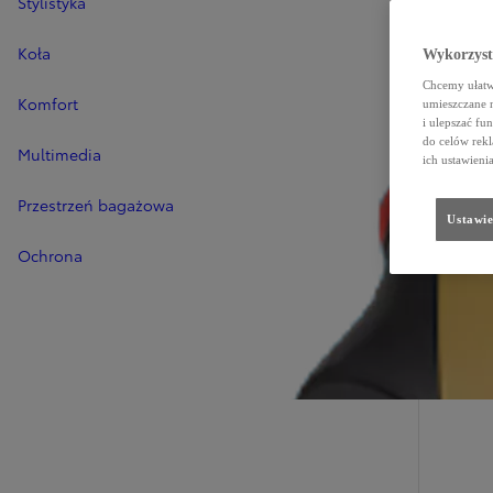
Stylistyka
Koła
Wykorzystu
Chcemy ułatwi
Komfort
umieszczane 
i ulepszać fu
do celów rekl
Multimedia
ich ustawieni
Przestrzeń bagażowa
Ustawie
Ochrona