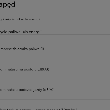
apęd
gi i zużycie paliwa lub energii
ycie paliwa lub energii
emność zbiornika paliwa (l)
iom hałasu na postoju (dB(A))
iom hałasu podczas jazdy (dB(A))
nio (cykl mieszany, wartość średnia) (l/100 km)