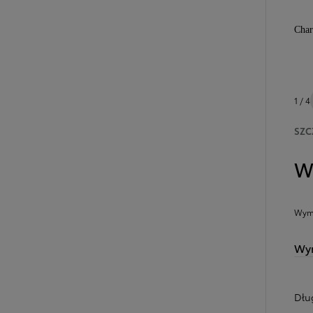
Char
1 / 4
SZC
W
Wymi
Wym
Dłu