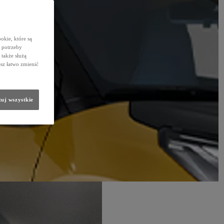
okie, które są
 potrzeby
 także służą
sz łatwo zmienić
uj wszystkie