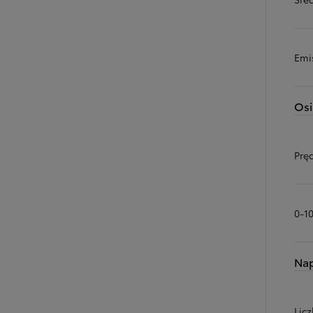
Emi
Osi
Prę
0-1
Na
Licz