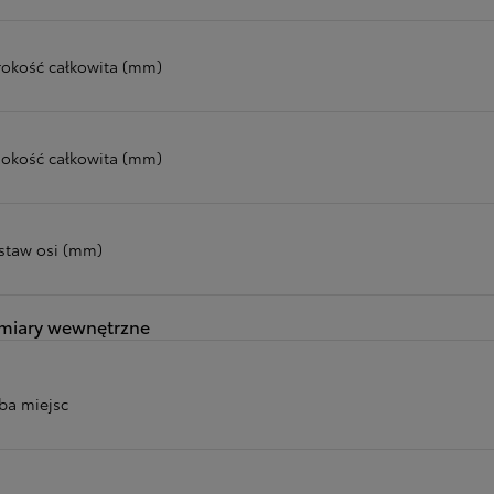
rokość całkowita (mm)
okość całkowita (mm)
staw osi (mm)
miary wewnętrzne
zba miejsc