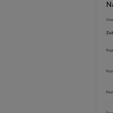
N
Osią
Zuż
Poj
Poz
Poz
Śred