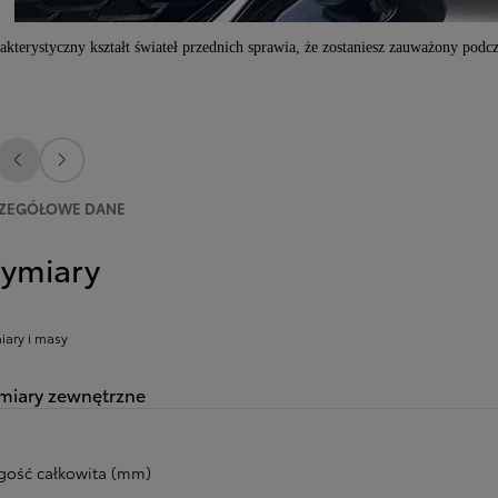
akterystyczny kształt świateł przednich sprawia, że zostaniesz zauważony podc
Poprzedni
Następny
ZEGÓŁOWE DANE
ymiary
ary i masy
iary zewnętrzne
gość całkowita (mm)