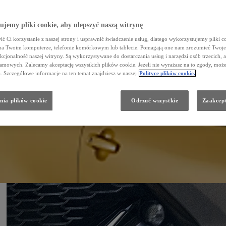
jemy pliki cookie, aby ulepszyć naszą witrynę
ć Ci korzystanie z naszej strony i usprawnić świadczenie usług, dlatego wykorzystujemy pliki co
na Twoim komputerze, telefonie komórkowym lub tablecie. Pomagają one nam zrozumieć Twoje
nkcjonalność naszej witryny. Są wykorzystywane do dostarczania usług i narzędzi osób trzecich, a
amowych. Zalecamy akceptację wszystkich plików cookie. Jeżeli nie wyrażasz na to zgody, może
a. Szczegółowe informacje na ten temat znajdziesz w naszej
Polityce plików cookie.
nia plików cookie
Odrzuć wszystkie
Zaakcept