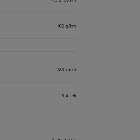
102 g/km
180 km/h
9,4 sek
4, w rzędzie