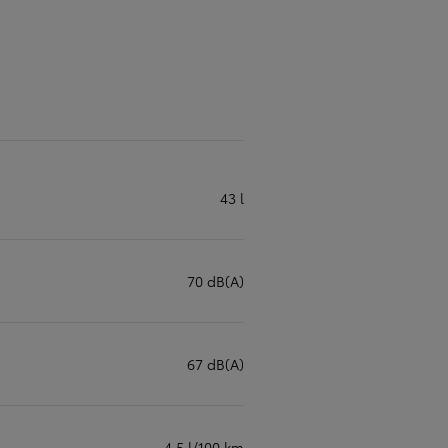
43 l
70 dB(A)
67 dB(A)
4,5 l/100 km