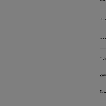
Poj
Moc
Mak
Zaw
Zaw