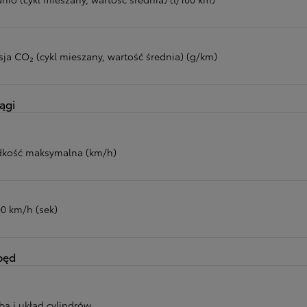
sja CO₂ (cykl mieszany, wartość średnia) (g/km)
ągi
dkość maksymalna (km/h)
00 km/h (sek)
pęd
ba i układ cylindrów