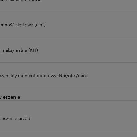
emność skokowa (cm³)
 maksymalna (KM)
symalny moment obrotowy (Nm/obr./min)
ieszenie
ieszenie przód