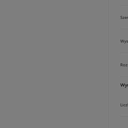
Sze
Wys
Roz
Wy
Od
81 900 zł
Yaris Cross
HYBRID
Lic