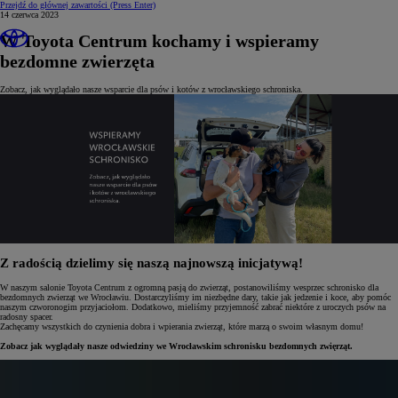
Przejdź do głównej zawartości
(Press Enter)
14 czerwca 2023
W Toyota Centrum kochamy i wspieramy
bezdomne zwierzęta
Zobacz, jak wyglądało nasze wsparcie dla psów i kotów z wrocławskiego schroniska.
Z radością dzielimy się naszą najnowszą inicjatywą!
W naszym salonie Toyota Centrum z ogromną pasją do zwierząt, postanowiliśmy wesprzec schronisko dla
bezdomnych zwierząt we Wrocławiu. Dostarczyliśmy im niezbędne dary, takie jak jedzenie i koce, aby pomóc
naszym czworonogim przyjaciołom. Dodatkowo, mieliśmy przyjemność zabrać niektóre z uroczych psów na
radosny spacer.
Zachęcamy wszystkich do czynienia dobra i wpierania zwierząt, które marzą o swoim własnym domu!
Zobacz jak wyglądały nasze odwiedziny we Wrocławskim schronisku bezdomnych zwięrząt.