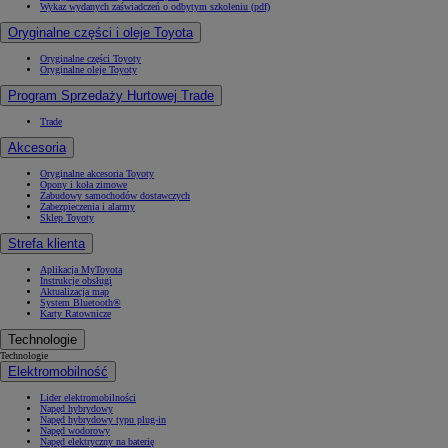
Wykaz wydanych zaświadczeń o odbytym szkoleniu (pdf)
Oryginalne części i oleje Toyota
Oryginalne części Toyoty
Oryginalne oleje Toyoty
Program Sprzedaży Hurtowej Trade
Trade
Akcesoria
Oryginalne akcesoria Toyoty
Opony i koła zimowe
Zabudowy samochodów dostawczych
Zabezpieczenia i alarmy
Sklep Toyoty
Strefa klienta
Aplikacja MyToyota
Instrukcje obsługi
Aktualizacja map
System Bluetooth®
Karty Ratownicze
Technologie
Technologie
Elektromobilność
Lider elektromobilności
Napęd hybrydowy
Napęd hybrydowy typu plug-in
Napęd wodorowy
Napęd elektryczny na baterię