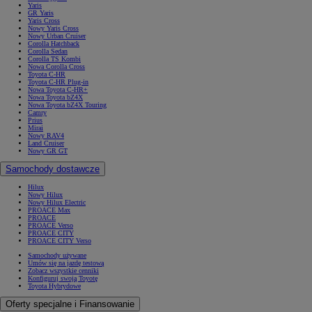
Yaris
GR Yaris
Yaris Cross
Nowy Yaris Cross
Nowy Urban Cruiser
Corolla Hatchback
Corolla Sedan
Corolla TS Kombi
Nowa Corolla Cross
Toyota C-HR
Toyota C-HR Plug-in
Nowa Toyota C-HR+
Nowa Toyota bZ4X
Nowa Toyota bZ4X Touring
Camry
Prius
Mirai
Nowy RAV4
Land Cruiser
Nowy GR GT
Samochody dostawcze
Hilux
Nowy Hilux
Nowy Hilux Electric
PROACE Max
PROACE
PROACE Verso
PROACE CITY
PROACE CITY Verso
Samochody używane
Umów się na jazdę testową
Zobacz wszystkie cenniki
Konfiguruj swoją Toyotę
Toyota Hybrydowe
Oferty specjalne i Finansowanie