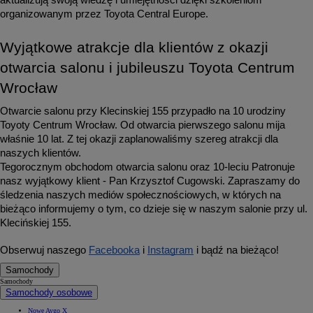
aktualizują swoją wiedzę i umiejętności dzięki szkoleniom 
organizowanym przez Toyota Central Europe. 
Wyjątkowe atrakcje dla klientów z okazji 
otwarcia salonu i jubileuszu Toyota Centrum 
Wrocław
Otwarcie salonu przy Klecinskiej 155 przypadło na 10 urodziny 
Toyoty Centrum Wrocław. Od otwarcia pierwszego salonu mija 
właśnie 10 lat. Z tej okazji zaplanowaliśmy szereg atrakcji dla 
naszych klientów.
Tegorocznym obchodom otwarcia salonu oraz 10-leciu Patronuje 
nasz wyjątkowy klient - Pan Krzysztof Cugowski. Zapraszamy do 
śledzenia naszych mediów społecznościowych, w których na 
bieżąco informujemy o tym, co dzieje się w naszym salonie przy ul. 
Klecińskiej 155. 
Obserwuj naszego 
Facebooka
 i 
Instagram
 i bądź na bieżąco!
Samochody
Samochody
Samochody osobowe
Nowe Aygo X