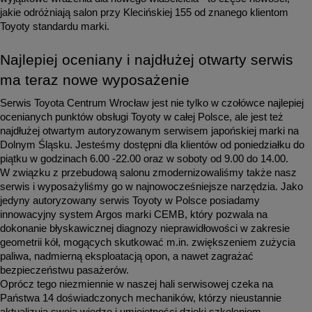
jakie odróżniają salon przy Klecińskiej 155 od znanego klientom 
Toyoty standardu marki.
Najlepiej oceniany i najdłużej otwarty serwis 
ma teraz nowe wyposażenie
Serwis Toyota Centrum Wrocław jest nie tylko w czołówce najlepiej 
ocenianych punktów obsługi Toyoty w całej Polsce, ale jest też 
najdłużej otwartym autoryzowanym serwisem japońskiej marki na 
Dolnym Śląsku. Jesteśmy dostępni dla klientów od poniedziałku do 
piątku w godzinach 6.00 -22.00 oraz w soboty od 9.00 do 14.00. 
W związku z przebudową salonu zmodernizowaliśmy także nasz 
serwis i wyposażyliśmy go w najnowocześniejsze narzędzia. Jako 
jedyny autoryzowany serwis Toyoty w Polsce posiadamy 
innowacyjny system Argos marki CEMB, który pozwala na 
dokonanie błyskawicznej diagnozy nieprawidłowości w zakresie 
geometrii kół, mogących skutkować m.in. zwiększeniem zużycia 
paliwa, nadmierną eksploatacją opon, a nawet zagrażać 
bezpieczeństwu pasażerów.
Oprócz tego niezmiennie w naszej hali serwisowej czeka na 
Państwa 14 doświadczonych mechaników, którzy nieustannie 