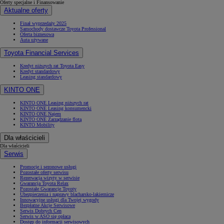
Oferty specjalne i Finansowanie
Aktualne oferty
Finał wyprzedaży 2025
Samochody dostawcze Toyota Professional
Oferta biznesowa
Auta używane
Toyota Financial Services
Kredyt niższych rat Toyota Easy
Kredyt standardowy
Leasing standardowy
KINTO ONE
KINTO ONE Leasing niższych rat
KINTO ONE Leasing konsumencki
KINTO ONE Najem
KINTO ONE Zarządzanie flotą
KINTO Mobility
Dla właścicieli
Dla właścicieli
Serwis
Promocje i sezonowe usługi
Pozostałe oferty serwisu
Rezerwacja wizyty w serwisie
Gwarancja Toyota Relax
Pozostałe Gwarancje Toyoty
Ubezpieczenia i naprawy blacharsko-lakiernicze
Innowacyjne usługi dla Twojej wygody
Bezpłatne Akcje Serwisowe
Serwis Dobrych Cen
Serwis w ASO się opłaca
Dostęp do informacji serwisowych