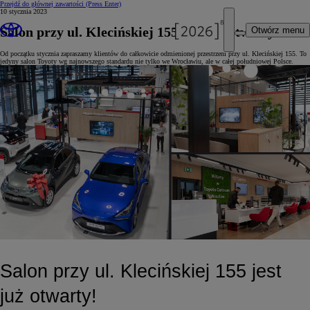
Przejdź do głównej zawartości
(Press Enter)
10 stycznia 2023
Salon przy ul. Klecińskiej 155 jest już otwarty!
Otwórz menu
Od początku stycznia zapraszamy klientów do całkowicie odmienionej przestrzeni przy ul. Klecińskiej 155. To
jedyny salon Toyoty wg najnowszego standardu nie tylko we Wrocławiu, ale w całej południowej Polsce.
Salon przy ul. Klecińskiej 155 jest 
już otwarty! 