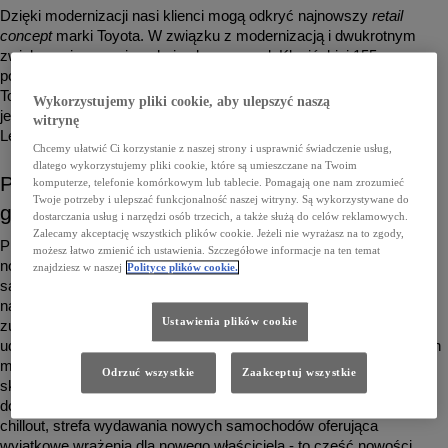
Dzięki modernizacji nasi klienci mogą odkryć najnowszy 
retail 
concept 
marki Toyota. W związku z modernizacją i dwukrotnym 
zwiększeniem powierzchni salonu przy ul. Klecińskiej 155 
postanowiliśmy połączyć siły dwóch działających dotąd salonów 
Toyota Centrum Wrocław. Dlatego obecnie do dyspozycji klientów 
Wykorzystujemy pliki cookie, aby ulepszyć naszą
jest całkowicie odmieniony salon przy Klecińskiej 155, a salon przy 
witrynę
Legnickiej 164-168 od stycznia jest już zamknięty.
Chcemy ułatwić Ci korzystanie z naszej strony i usprawnić świadczenie usług,
dlatego wykorzystujemy pliki cookie, które są umieszczane na Twoim
Pierwszy interaktywny salon Toyoty nowej 
komputerze, telefonie komórkowym lub tablecie. Pomagają one nam zrozumieć
Twoje potrzeby i ulepszać funkcjonalność naszej witryny. Są wykorzystywane do
generacji
dostarczania usług i narzędzi osób trzecich, a także służą do celów reklamowych.
Zalecamy akceptację wszystkich plików cookie. Jeżeli nie wyrażasz na to zgody,
Przy ul. Klecińskiej 155 na klientów czeka dwukrotnie większy, 
możesz łatwo zmienić ich ustawienia. Szczegółowe informacje na ten temat
nowoczesny budynek niepodobny do żadnego innego salonu 
znajdziesz w naszej
Polityce plików cookie.
samochodwego we Wrocławiu. Wnętrze zostało wyposażone w 
najnowocześniejsze narzędzia, które wynoszą proces obsługi na 
Ustawienia plików cookie
zupełnie inny poziom. Klienci mają do dyspozycji szereg 
udogodnień, m.in. interaktywny konfigurator wszystkich dostępnych 
modeli, za pomocą którego można na ekranie dotykowym 
Odrzuć wszystkie
Zaakceptuj wszystkie
skomponować dla siebie idealny samochód. Wzorniki wszystkich 
dostępnych lakierów, konfigurator rat Kinto, komfortowa strefa 
chillout, strefa wydawania nowych samochodów oferująca 
wyjątkowe wrażenia dla nowego właściciela - to część nowości, 