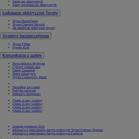
Zasięg aut elektrycznych
Zalety posiadania aut elektrycznych
Ładowanie elektrycznej Toyoty
Toyota HomeCharge
Toyota Charging Network
Jak naładować elektryczną Toyotę?
Systemy bezpieczeństwa
Toyota T-Mate
System eCall
Komunikacja z autem
Nowa aplikacja MyToyota
Cyfrowy opiekun auta
Usługi Connected
Płatne subskrypcje
Toyota Connectivity Match
Skontaktuj się z nami
Polityka ciasteczek
Deklaracja dostępności
(Opens in new window)
(Opens in new window)
(Opens in new window)
(Opens in new window)
Strategia podatkowa 2021
Informacja o przetwarzaniu danych osobowych Toyota Centrum Wrocław
Informacje o przetwarzaniu danych osobowych Facebook