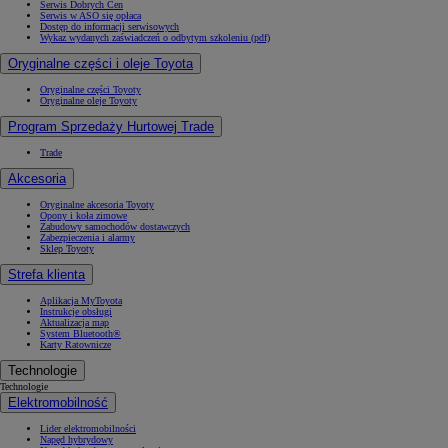
Serwis Dobrych Cen
Serwis w ASO się opłaca
Dostęp do informacji serwisowych
Wykaz wydanych zaświadczeń o odbytym szkoleniu (pdf)
Oryginalne części i oleje Toyota
Oryginalne części Toyoty
Oryginalne oleje Toyoty
Program Sprzedaży Hurtowej Trade
Trade
Akcesoria
Oryginalne akcesoria Toyoty
Opony i koła zimowe
Zabudowy samochodów dostawczych
Zabezpieczenia i alarmy
Sklep Toyoty
Strefa klienta
Aplikacja MyToyota
Instrukcje obsługi
Aktualizacja map
System Bluetooth®
Karty Ratownicze
Technologie
Technologie
Elektromobilność
Lider elektromobilności
Napęd hybrydowy