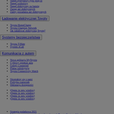
Napęd hybrydowy typu plug-in
Napęd wodorowy
Napęd elektryczny na baterię
Zasięg aut elektrycznych
Zalety posiadania aut elektrycznych
Ładowanie elektrycznej Toyoty
Toyota HomeCharge
Toyota Charging Network
Jak naładować elektryczną Toyotę?
Systemy bezpieczeństwa
Toyota T-Mate
System eCall
Komunikacja z autem
Nowa aplikacja MyToyota
Cyfrowy opiekun auta
Usługi Connected
Płatne subskrypcje
Toyota Connectivity Match
Skontaktuj się z nami
Polityka ciasteczek
Deklaracja dostępności
(Opens in new window)
(Opens in new window)
(Opens in new window)
(Opens in new window)
Strategia podatkowa 2021