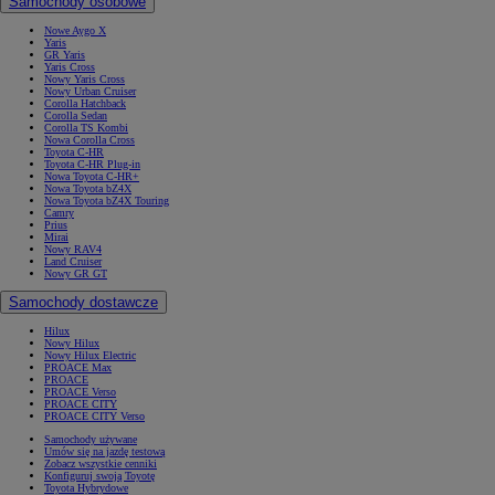
Samochody osobowe
Nowe Aygo X
Yaris
GR Yaris
Yaris Cross
Nowy Yaris Cross
Nowy Urban Cruiser
Corolla Hatchback
Corolla Sedan
Corolla TS Kombi
Nowa Corolla Cross
Toyota C-HR
Toyota C-HR Plug-in
Nowa Toyota C-HR+
Nowa Toyota bZ4X
Nowa Toyota bZ4X Touring
Camry
Prius
Mirai
Nowy RAV4
Land Cruiser
Nowy GR GT
Samochody dostawcze
Hilux
Nowy Hilux
Nowy Hilux Electric
PROACE Max
PROACE
PROACE Verso
PROACE CITY
PROACE CITY Verso
Samochody używane
Umów się na jazdę testową
Zobacz wszystkie cenniki
Konfiguruj swoją Toyotę
Toyota Hybrydowe