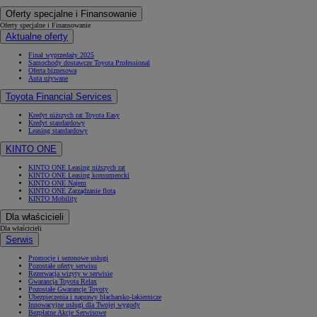
Oferty specjalne i Finansowanie
Oferty specjalne i Finansowanie
Aktualne oferty
Finał wyprzedaży 2025
Samochody dostawcze Toyota Professional
Oferta biznesowa
Auta używane
Toyota Financial Services
Kredyt niższych rat Toyota Easy
Kredyt standardowy
Leasing standardowy
KINTO ONE
KINTO ONE Leasing niższych rat
KINTO ONE Leasing konsumencki
KINTO ONE Najem
KINTO ONE Zarządzanie flotą
KINTO Mobility
Dla właścicieli
Dla właścicieli
Serwis
Promocje i sezonowe usługi
Pozostałe oferty serwisu
Rezerwacja wizyty w serwisie
Gwarancja Toyota Relax
Pozostałe Gwarancje Toyoty
Ubezpieczenia i naprawy blacharsko-lakiernicze
Innowacyjne usługi dla Twojej wygody
Bezpłatne Akcje Serwisowe