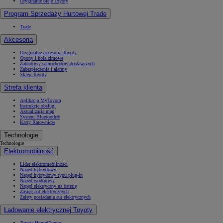
Oryginalne oleje Toyoty
Program Sprzedaży Hurtowej Trade
Trade
Akcesoria
Oryginalne akcesoria Toyoty
Opony i koła zimowe
Zabudowy samochodów dostawczych
Zabezpieczenia i alarmy
Sklep Toyoty
Strefa klienta
Aplikacja MyToyota
Instrukcje obsługi
Aktualizacja map
System Bluetooth®
Karty Ratownicze
Technologie
Technologie
Elektromobilność
Lider elektromobilności
Napęd hybrydowy
Napęd hybrydowy typu plug-in
Napęd wodorowy
Napęd elektryczny na baterię
Zasięg aut elektrycznych
Zalety posiadania aut elektrycznych
Ładowanie elektrycznej Toyoty
Toyota HomeCharge