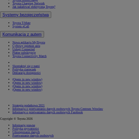
Toyota Charging Network
Jak naładować elektryczną Toyotę?
Systemy bezpieczeństwa
Toyota T-Mate
System eCall
Komunikacja z autem
Nowa aplikacja MyToyota
Cyfrowy opiekun auta
Usługi Connected
Płatne subskrypcje
Toyota Connectivity Match
Skontaktuj się z nami
Polityka ciasteczek
Deklaracja dostępności
(Opens in new window)
(Opens in new window)
(Opens in new window)
(Opens in new window)
Strategia podatkowa 2021
Informacja o przetwarzaniu danych osobowych Toyota Centrum Wrocław
Informacje o przetwarzaniu danych osobowych Facebook
Copyright © Toyota 2026
Informacje prawne
Polityka prywatności
Udostępnianie danych
Przetwarzanie danych osobowych