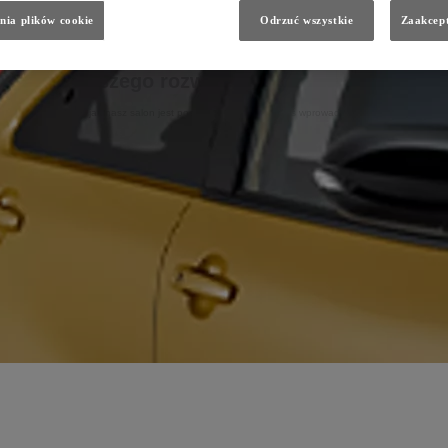
nia plików cookie
Odrzuć wszystkie
Zaakcept
ny etap naszego rozwoju
le również o to, jak nasz salon jest postrzegany. Dlatego dziś wprowadzamy odświeżony logotyp 