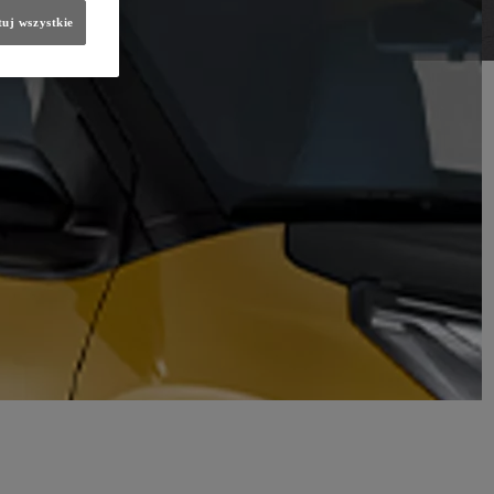
uj wszystkie
– nowoczesny, spójny i lepiej oddający kierunek, w jakim się rozwijamy.