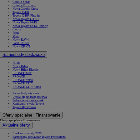
Corolla Sedan
Corolla TS Kombi
Nowa Corolla Cross
Toyota C-HR
Toyota C-HR Plug-in
Nowa Toyota C-HR+
Nowa Toyota bZ4X
Nowa Toyota bZ4X Touring
Camry
Prius
Mirai
Nowy RAV4
Land Cruiser
Nowy GR GT
Samochody dostawcze
Hilux
Nowy Hilux
Nowy Hilux Electric
PROACE Max
PROACE
PROACE Verso
PROACE CITY
PROACE CITY Verso
Samochody używane
Umów się na jazdę testową
Zobacz wszystkie cenniki
Konfiguruj swoją Toyotę
Toyota Hybrydowe
Oferty specjalne i Finansowanie
Oferty specjalne i Finansowanie
Aktualne oferty
Finał wyprzedaży 2025
Samochody dostawcze Toyota Professional