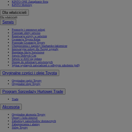
KINTO ONE Zarządzanie flotą
KINTO Mobility
Dla właścicieli
Dla właścicieli
Serwis
Promocje i sezonowe usługi
Pozostałe oferty serwisu
Rezerwacja wizyty w serwisie
Gwarancja Toyota Relax
Pozostałe Gwarancje Toyoty
Ubezpieczenia i naprawy blacharsko-lakiernicze
Innowacyjne usługi dla Twojej wygody
Bezpłatne Akcje Serwisowe
Serwis Dobrych Cen
Serwis w ASO się opłaca
Dostęp do informacji serwisowych
Wykaz wydanych zaświadczeń o odbytym szkoleniu (pdf)
Oryginalne części i oleje Toyota
Oryginalne części Toyoty
Oryginalne oleje Toyoty
Program Sprzedaży Hurtowej Trade
Trade
Akcesoria
Oryginalne akcesoria Toyoty
Opony i koła zimowe
Zabudowy samochodów dostawczych
Zabezpieczenia i alarmy
Sklep Toyoty