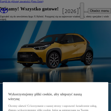
Przejdź do głównej zawartości
(Press Enter)
Witamy! Wszystko gotowe!
Otwórz menu
Zapisałeś się do newslettera Aygo X Hybrid. Przygotuj się na najnowsze wiadomości, oferty specjalne i wiele
więcej.
Wykorzystujemy pliki cookie, aby ulepszyć naszą
witrynę
Chcemy ułatwić Ci korzystanie z naszej strony i usprawnić świadczenie usług,
dlatego wykorzystujemy pliki cookie, które są umieszczane na Twoim