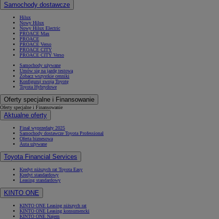
Samochody dostawcze
Hilux
Nowy Hilux
Nowy Hilux Electric
PROACE Max
PROACE
PROACE Verso
PROACE CITY
PROACE CITY Verso
Samochody używane
Umów się na jazdę testową
Zobacz wszystkie cenniki
Konfiguruj swoją Toyotę
Toyota Hybrydowe
Oferty specjalne i Finansowanie
Oferty specjalne i Finansowanie
Aktualne oferty
Finał wyprzedaży 2025
Samochody dostawcze Toyota Professional
Oferta biznesowa
Auta używane
Toyota Financial Services
Kredyt niższych rat Toyota Easy
Kredyt standardowy
Leasing standardowy
KINTO ONE
KINTO ONE Leasing niższych rat
KINTO ONE Leasing konsumencki
KINTO ONE Najem