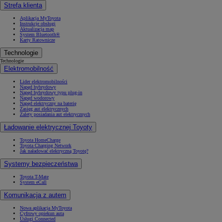
Strefa klienta
Aplikacja MyToyota
Instrukcje obsługi
Aktualizacja map
System Bluetooth®
Karty Ratownicze
Technologie
Technologie
Elektromobilność
Lider elektromobilności
Napęd hybrydowy
Napęd hybrydowy typu plug-in
Napęd wodorowy
Napęd elektryczny na baterię
Zasięg aut elektrycznych
Zalety posiadania aut elektrycznych
Ładowanie elektrycznej Toyoty
Toyota HomeCharge
Toyota Charging Network
Jak naładować elektryczną Toyotę?
Systemy bezpieczeństwa
Toyota T-Mate
System eCall
Komunikacja z autem
Nowa aplikacja MyToyota
Cyfrowy opiekun auta
Usługi Connected