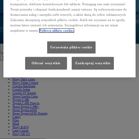
komputerze, telefonie komórkowym lub tablecie. Pomagają one nam zrozumieć
Twoje potrzeby i ulepszać funkcjonalność naszej witryny. Są wykorzystywane do
dostarczania usług i narzędzi osób trzecich, a także służą do celów reklamowych.
Zalecamy akceptację wszystkich plików cookie. Jeżeli nie wyrażasz na to zgody,
możesz łatwo zmienić ich ustawienia. Szczegółowe informacje na ten temat
znajdziesz w naszej
Polityce plików cookie.
Ustawienia plików cookie
Samochody
Samochody
Samochody osobowe
Odrzuć wszystkie
Zaakceptuj wszystkie
Nowe Aygo X
Yaris
GR Yaris
Yaris Cross
Nowy Yaris Cross
Nowy Urban Cruiser
Corolla Hatchback
Corolla Sedan
Corolla TS Kombi
Nowa Corolla Cross
Toyota C-HR
Toyota C-HR Plug-in
Nowa Toyota C-HR+
Nowa Toyota bZ4X
Nowa Toyota bZ4X Touring
Camry
Prius
Mirai
Nowy RAV4
Land Cruiser
Nowy GR GT