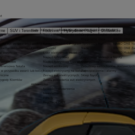
kt
Kluby dla dzieci i młodzieży
Ekobonus dla hybryd Toyoty
Oryginalne części i oleje Toyoty
KINTO ONE
zne
SUV i Terenowe
Rodzinne
Hybrydowe Plug-in
Dostawcze
ty w serwisie
Toyota Kids
Oferta dla osób z niepełnosprawnościami
Oryginalne części
KINTO ONE Lea
sy
 mechanicznego
Toyota Juniors
Oryginalne oleje
KINTO ONE Le
a dla aut po gwarancji podstawowej
Konkurs Dream Car
Program Sprzedaży Hurtowej Trade
KINTO ONE N
blacharsko-lakierniczego
Elektromobilność
Trade
KINTO ONE Zar
ugi sezonowe
Lider elektromobilności
Akcesoria
KINTO Mobilit
ty
Napęd hybrydowy
Oryginalne akcesoria Toyoty
e serwisowe
Napęd hybrydowy typu plug-in
Opony i koła zimowe
 serwisowa Takata
Napęd wodorowy
Zabudowy samochodów dostawczych
 przypadku awarii lub kolizji
Napęd elektryczny na baterię
Zabezpieczenia i alarmy
niczne
Zasięg aut elektrycznych
Sklep Toyoty
wygody Klientów
Zalety posiadania aut elektrycznych
Aktualności
Nowości i wydarzenia
Newsletter
Porady
Regulacje CAFE