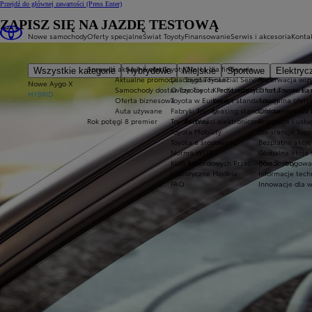
Przejdź do głównej zawartości
(Press Enter)
ZAPISZ SIĘ NA JAZDĘ TESTOWĄ
Nowe samochody
Oferty specjalne
Świat Toyoty
Finansowanie
Serwis i akcesoria
Konta
Sprawdź aktualne oferty
Świat Toyoty
Oferta dla firm
Serwis
Wszystkie kategorie
Hybrydowe
Miejskie
Sportowe
Elektryc
Aktualne promocje
Dlaczego Toyota?
Toyota Financial Services
Rezerwacja wizy
Nowe Aygo X
Samochody dostawcze Toyota Professional
O Toyocie
Kredyt niższych rat Toyota Ea
Oferta serwisu
HYBRID
Oferta biznesowa
Toyota w Europie
Kredyt standardowy
Specjalna ofert
Auta używane
Fabryki Toyoty
Leasing standardowy
Oferta serwisu 
Rok potęgi 8 premier
Toyota Way
Płatności elektroniczne
Promocje i usł
Toyota Mobility
Gwarancje Toyo
Toyota a środowisko
Bezpłatne akcj
Norma WLTP
Globalna akcja
Klub Rekordowych Przebiegów Toyoty
Pomoc drogowa w
Historyczne Modele
Informacje tech
FAQ
Innowacje dla 