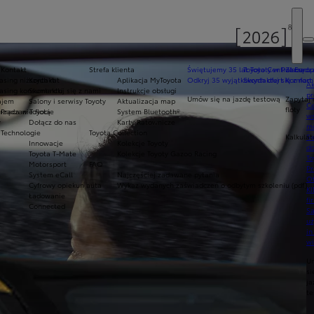
Kontakt
Strefa klienta
Świętujemy 35 lat Toyoty w Polsce
Toyota Central Europ
Zarządza
sing niższych rat
Kontakt
Aplikacja MyToyota
Odkryj 35 wyjątkowych ofert
Skontaktuj się z nam
Komfort 
Ak
asing konsumencki
Skontaktuj się z nami
Instrukcje obsługi
pr
Umów się na jazdę testową
Zapytaj 
ajem
Salony i serwisy Toyoty
Aktualizacja map
Ce
floty
ządzanie flotą
Praca w Toyocie
System Bluetooth®
ws
y
Dołącz do nas
Karty Ratownicze
mo
Technologie
Toyota Collection
Kalkulat
S
Innowacje
Kolekcje Toyoty
do
Toyota T-Mate
Kolekcje Toyoty Gazoo Racing
To
Motorsport
FAQ
Pr
System eCall
Najczęściej zadawane pytania
Of
Cyfrowy opiekun auta
Wykaz wydanych zaświadczeń o odbytym szkoleniu (pdf)
KI
Ładowanie
fi
Connected
S
u
in
w
U
si
ja
te