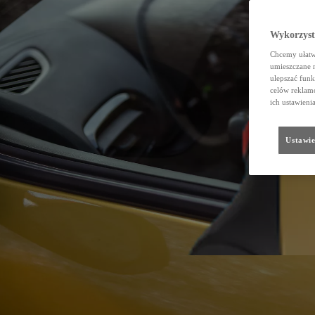
Wykorzystu
Chcemy ułatwi
umieszczane 
ulepszać funk
celów reklamo
ich ustawieni
Ustawie