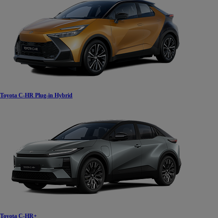
Od
105 300 zł
Corolla Hatchback
HYBRID
Toyota C-HR Plug-in Hybrid
Toyota C-HR+