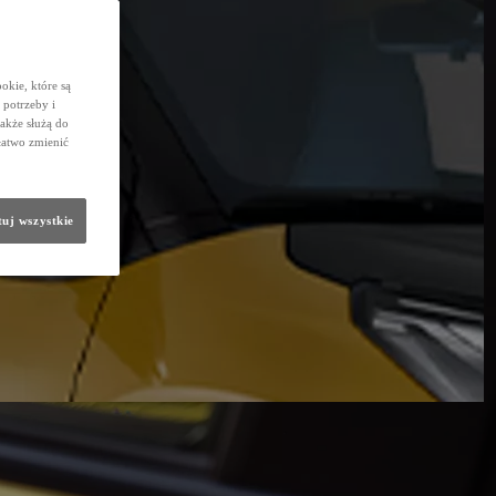
okie, które są
potrzeby i
także służą do
łatwo zmienić
uj wszystkie