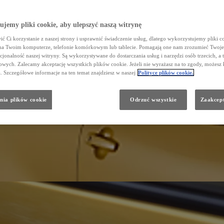
jemy pliki cookie, aby ulepszyć naszą witrynę
ć Ci korzystanie z naszej strony i usprawnić świadczenie usług, dlatego wykorzystujemy pliki co
na Twoim komputerze, telefonie komórkowym lub tablecie. Pomagają one nam zrozumieć Twoje 
cjonalność naszej witryny. Są wykorzystywane do dostarczania usług i narzędzi osób trzecich, a 
wych. Zalecamy akceptację wszystkich plików cookie. Jeżeli nie wyrażasz na to zgody, możesz 
a. Szczegółowe informacje na ten temat znajdziesz w naszej
Polityce plików cookie.
nia plików cookie
Odrzuć wszystkie
Zaakcept